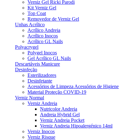
Verniz Gel Ricki Parodi
Kit Verniz Gel
Top Coat
Removedor de Verniz Gel
Unhas Acrílico
Acrílico Andreia
Acrílico Inocos
Acrílico GL Nails
Polyacrygel
Polygel Inocos
Gel Acrílico GL Nails
Descartáveis Manicure
Desinfeção
Esterilizadores
Desinfetante
Acessórios de Limpeza Acessórios de Higiene
Material Proteção COVID-19
Verniz Normal
Verniz Andreia
Nutricolor Andreia
Andreia Hybrid Gel
Verniz Andreia Pocket
Verniz Andreia Hipoalergénico 14ml
Verniz Inocos
Verniz Risque