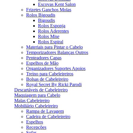
Escovas Kent Salon
Frizetes Ganchos Molas
Rolos Bigoudis
Bigoudis
Rolos Esponja
Rolos Aderentes
Rolos Mise
Rolos Espiral
Materiais para Pintar o Cabelo
Temporizadores Balanças Outros
Penteadores Capas
Espelhos de Mão
Organizadores Suportes Apoios
Treino para Cabeleireiros
Bolsas de Cabeleireiro
Royal Secret By Ricki Parodi
Descartáveis de Cabeleireiro
Maquiagem para Cabelo
Malas Cabeleireiro
Mobiliário Cabeleireiro
Rampa de Lavagem
Cadeira de Cabeleireiro
Espelhos
Recepções
Sofas