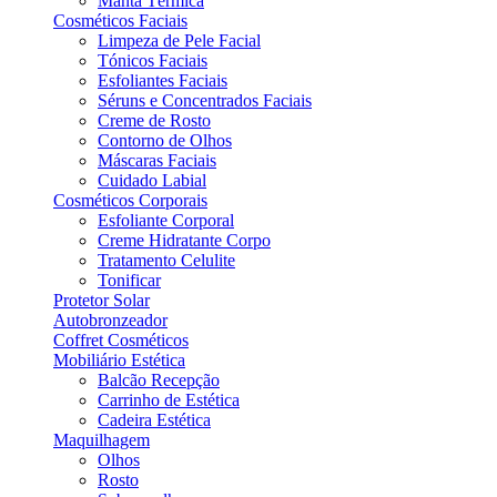
Manta Térmica
Cosméticos Faciais
Limpeza de Pele Facial
Tónicos Faciais
Esfoliantes Faciais
Séruns e Concentrados Faciais
Creme de Rosto
Contorno de Olhos
Máscaras Faciais
Cuidado Labial
Cosméticos Corporais
Esfoliante Corporal
Creme Hidratante Corpo
Tratamento Celulite
Tonificar
Protetor Solar
Autobronzeador
Coffret Cosméticos
Mobiliário Estética
Balcão Recepção
Carrinho de Estética
Cadeira Estética
Maquilhagem
Olhos
Rosto