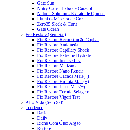
Gate Sun
Nutry Care - Baba de Caracol
Natural Solution - Extrato de Quinoa
Illumia - Máscara de Cor
Zero35 Sleek & Curls
Gate Ocean
Fio Restore (Sem Sal)
Fio Restore Reconstrução Capilar
Fio Restore Antiqueda
Fio Restore Capillary Shock
Fio Restore Extreme Hydrate
Fio Restore Intense Liss
Fio Restore Matizante
Fio Restore Nano Repair
Fio Restore Cachos Mais(+)
Fio Restore Hidrata Mais(+)
Fio Restore Lisos Mais(+)
Fio Restore Termic Selagem
Fio Restore Vigori Trat
Afro Vida (Sem Sal)
Tendence
Basic
Daily
Riche Com Óleo Argão
Restore