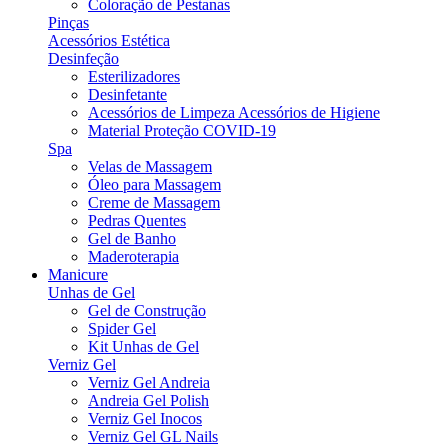
Coloração de Pestanas
Pinças
Acessórios Estética
Desinfeção
Esterilizadores
Desinfetante
Acessórios de Limpeza Acessórios de Higiene
Material Proteção COVID-19
Spa
Velas de Massagem
Óleo para Massagem
Creme de Massagem
Pedras Quentes
Gel de Banho
Maderoterapia
Manicure
Unhas de Gel
Gel de Construção
Spider Gel
Kit Unhas de Gel
Verniz Gel
Verniz Gel Andreia
Andreia Gel Polish
Verniz Gel Inocos
Verniz Gel GL Nails