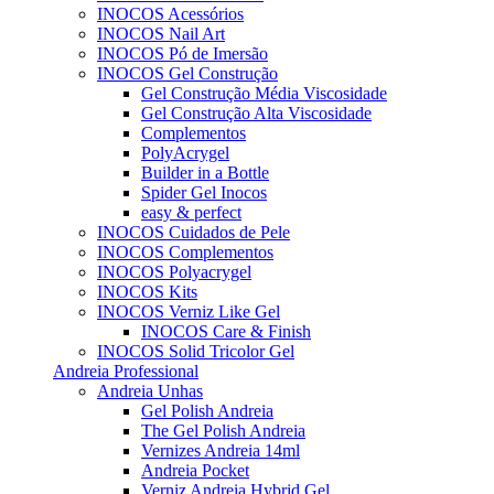
INOCOS Acessórios
INOCOS Nail Art
INOCOS Pó de Imersão
INOCOS Gel Construção
Gel Construção Média Viscosidade
Gel Construção Alta Viscosidade
Complementos
PolyAcrygel
Builder in a Bottle
Spider Gel Inocos
easy & perfect
INOCOS Cuidados de Pele
INOCOS Complementos
INOCOS Polyacrygel
INOCOS Kits
INOCOS Verniz Like Gel
INOCOS Care & Finish
INOCOS Solid Tricolor Gel
Andreia Professional
Andreia Unhas
Gel Polish Andreia
The Gel Polish Andreia
Vernizes Andreia 14ml
Andreia Pocket
Verniz Andreia Hybrid Gel