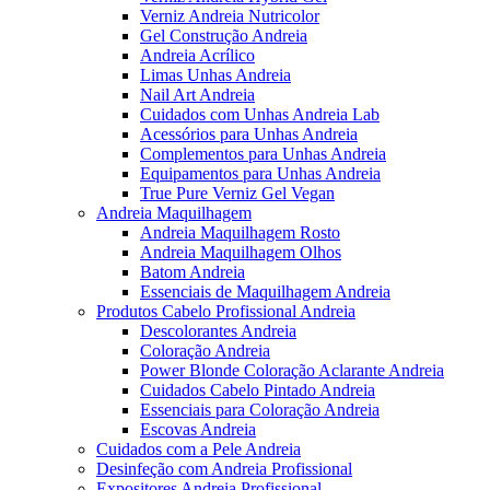
Verniz Andreia Nutricolor
Gel Construção Andreia
Andreia Acrílico
Limas Unhas Andreia
Nail Art Andreia
Cuidados com Unhas Andreia Lab
Acessórios para Unhas Andreia
Complementos para Unhas Andreia
Equipamentos para Unhas Andreia
True Pure Verniz Gel Vegan
Andreia Maquilhagem
Andreia Maquilhagem Rosto
Andreia Maquilhagem Olhos
Batom Andreia
Essenciais de Maquilhagem Andreia
Produtos Cabelo Profissional Andreia
Descolorantes Andreia
Coloração Andreia
Power Blonde Coloração Aclarante Andreia
Cuidados Cabelo Pintado Andreia
Essenciais para Coloração Andreia
Escovas Andreia
Cuidados com a Pele Andreia
Desinfeção com Andreia Profissional
Expositores Andreia Profissional