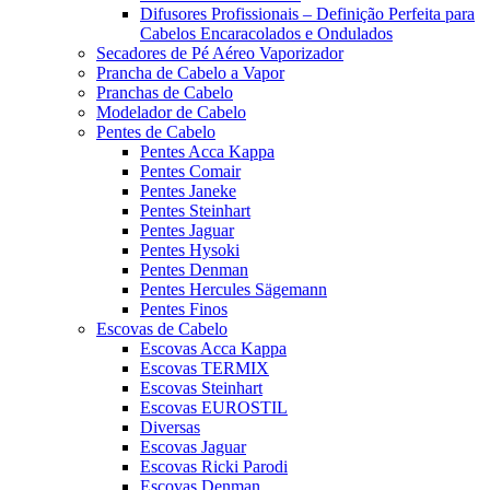
Difusores Profissionais – Definição Perfeita para
Cabelos Encaracolados e Ondulados
Secadores de Pé Aéreo Vaporizador
Prancha de Cabelo a Vapor
Pranchas de Cabelo
Modelador de Cabelo
Pentes de Cabelo
Pentes Acca Kappa
Pentes Comair
Pentes Janeke
Pentes Steinhart
Pentes Jaguar
Pentes Hysoki
Pentes Denman
Pentes Hercules Sägemann
Pentes Finos
Escovas de Cabelo
Escovas Acca Kappa
Escovas TERMIX
Escovas Steinhart
Escovas EUROSTIL
Diversas
Escovas Jaguar
Escovas Ricki Parodi
Escovas Denman