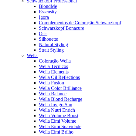
Schwarzkopf Professional
BlondMe
Essensity
Igora
Complementos de Coloração Schwarzkopf
Schwarzkopf Bonacure
Osis
Silhouette
Natural Styling
Strait Styling
Wella
Coloração Wella
Wella Tecnicos
Wella Elements
Wella Oil Reflections
Wella Fusion
Wella Color Brilliance
Wella Balance
Wella Blond Recharge
Wella Invigo Sun
Wella Nutri Enrich
Wella Volume Boost
Wella Eimi Volume
Wella Eimi Suavidade
Wella Eimi Brilho