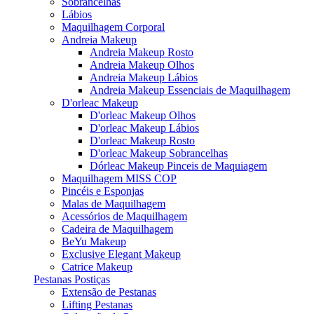
Sobrancelhas
Lábios
Maquilhagem Corporal
Andreia Makeup
Andreia Makeup Rosto
Andreia Makeup Olhos
Andreia Makeup Lábios
Andreia Makeup Essenciais de Maquilhagem
D'orleac Makeup
D'orleac Makeup Olhos
D'orleac Makeup Lábios
D'orleac Makeup Rosto
D'orleac Makeup Sobrancelhas
Dórleac Makeup Pinceis de Maquiagem
Maquilhagem MISS COP
Pincéis e Esponjas
Malas de Maquilhagem
Acessórios de Maquilhagem
Cadeira de Maquilhagem
BeYu Makeup
Exclusive Elegant Makeup
Catrice Makeup
Pestanas Postiças
Extensão de Pestanas
Lifting Pestanas