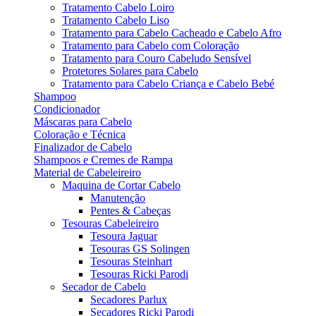
Tratamento Cabelo Loiro
Tratamento Cabelo Liso
Tratamento para Cabelo Cacheado e Cabelo Afro
Tratamento para Cabelo com Coloração
Tratamento para Couro Cabeludo Sensível
Protetores Solares para Cabelo
Tratamento para Cabelo Criança e Cabelo Bebé
Shampoo
Condicionador
Máscaras para Cabelo
Coloração e Técnica
Finalizador de Cabelo
Shampoos e Cremes de Rampa
Material de Cabeleireiro
Maquina de Cortar Cabelo
Manutenção
Pentes & Cabeças
Tesouras Cabeleireiro
Tesoura Jaguar
Tesouras GS Solingen
Tesouras Steinhart
Tesouras Ricki Parodi
Secador de Cabelo
Secadores Parlux
Secadores Ricki Parodi