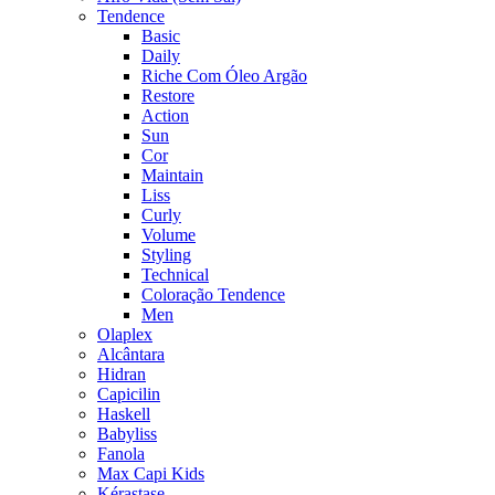
Tendence
Basic
Daily
Riche Com Óleo Argão
Restore
Action
Sun
Cor
Maintain
Liss
Curly
Volume
Styling
Technical
Coloração Tendence
Men
Olaplex
Alcântara
Hidran
Capicilin
Haskell
Babyliss
Fanola
Max Capi Kids
Kérastase