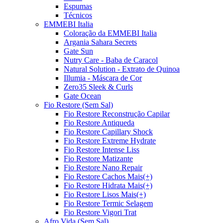
Espumas
Técnicos
EMMEBI Italia
Coloração da EMMEBI Italia
Argania Sahara Secrets
Gate Sun
Nutry Care - Baba de Caracol
Natural Solution - Extrato de Quinoa
Illumia - Máscara de Cor
Zero35 Sleek & Curls
Gate Ocean
Fio Restore (Sem Sal)
Fio Restore Reconstrução Capilar
Fio Restore Antiqueda
Fio Restore Capillary Shock
Fio Restore Extreme Hydrate
Fio Restore Intense Liss
Fio Restore Matizante
Fio Restore Nano Repair
Fio Restore Cachos Mais(+)
Fio Restore Hidrata Mais(+)
Fio Restore Lisos Mais(+)
Fio Restore Termic Selagem
Fio Restore Vigori Trat
Afro Vida (Sem Sal)