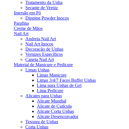
Tratamento da Unha
Secante de Verniz
Imersão em Pó
Dipping Powder Inocos
Parafina
Creme de Mãos
Nail Art
Andreia Nail Art
Nail Art Inocos
Decoração de Unhas
Vernizes Específicos
Caneta Nail Art
Material de Manicure e Pedicure
Limas Unhas
Limas Manicure
Limas 3/4/7 Faces Buffer Unhas
Lima para Unhas de Gel
Lima Pedicure
Alicates para Unhas
Alicate Mundial
Alicate de Cutícula
Alicate Corta Unhas
Alicate Desencravador
Tesoura de Unhas
Corta Unhas