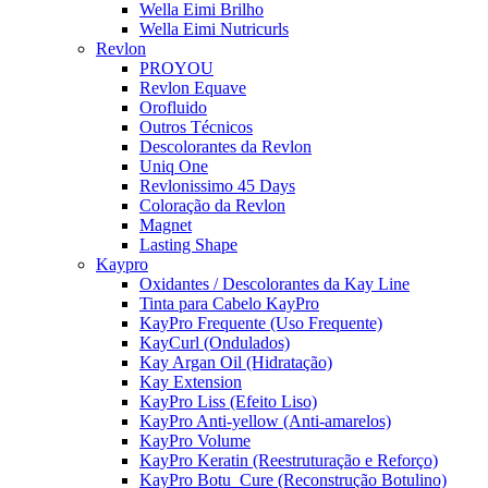
Wella Eimi Brilho
Wella Eimi Nutricurls
Revlon
PROYOU
Revlon Equave
Orofluido
Outros Técnicos
Descolorantes da Revlon
Uniq One
Revlonissimo 45 Days
Coloração da Revlon
Magnet
Lasting Shape
Kaypro
Oxidantes / Descolorantes da Kay Line
Tinta para Cabelo KayPro
KayPro Frequente (Uso Frequente)
KayCurl (Ondulados)
Kay Argan Oil (Hidratação)
Kay Extension
KayPro Liss (Efeito Liso)
KayPro Anti-yellow (Anti-amarelos)
KayPro Volume
KayPro Keratin (Reestruturação e Reforço)
KayPro Botu_Cure (Reconstrução Botulino)