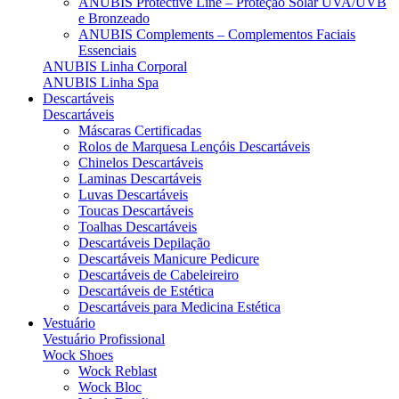
ANUBIS Protective Line – Proteção Solar UVA/UVB
e Bronzeado
ANUBIS Complements – Complementos Faciais
Essenciais
ANUBIS Linha Corporal
ANUBIS Linha Spa
Descartáveis
Descartáveis
Máscaras Certificadas
Rolos de Marquesa Lençóis Descartáveis
Chinelos Descartáveis
Laminas Descartáveis
Luvas Descartáveis
Toucas Descartáveis
Toalhas Descartáveis
Descartáveis Depilação
Descartáveis Manicure Pedicure
Descartáveis de Cabeleireiro
Descartáveis de Estética
Descartáveis para Medicina Estética
Vestuário
Vestuário Profissional
Wock Shoes
Wock Reblast
Wock Bloc