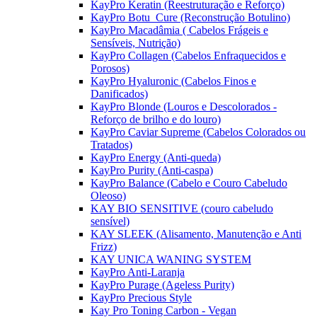
KayPro Keratin (Reestruturação e Reforço)
KayPro Botu_Cure (Reconstrução Botulino)
KayPro Macadâmia ( Cabelos Frágeis e
Sensíveis, Nutrição)
KayPro Collagen (Cabelos Enfraquecidos e
Porosos)
KayPro Hyaluronic (Cabelos Finos e
Danificados)
KayPro Blonde (Louros e Descolorados -
Reforço de brilho e do louro)
KayPro Caviar Supreme (Cabelos Colorados ou
Tratados)
KayPro Energy (Anti-queda)
KayPro Purity (Anti-caspa)
KayPro Balance (Cabelo e Couro Cabeludo
Oleoso)
KAY BIO SENSITIVE (couro cabeludo
sensível)
KAY SLEEK (Alisamento, Manutenção e Anti
Frizz)
KAY UNICA WANING SYSTEM
KayPro Anti-Laranja
KayPro Purage (Ageless Purity)
KayPro Precious Style
Kay Pro Toning Carbon - Vegan