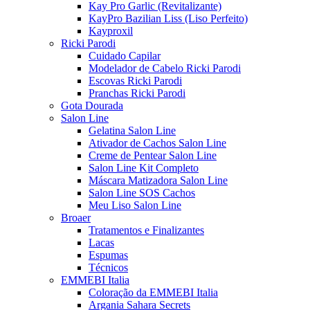
Kay Pro Garlic (Revitalizante)
KayPro Bazilian Liss (Liso Perfeito)
Kayproxil
Ricki Parodi
Cuidado Capilar
Modelador de Cabelo Ricki Parodi
Escovas Ricki Parodi
Pranchas Ricki Parodi
Gota Dourada
Salon Line
Gelatina Salon Line
Ativador de Cachos Salon Line
Creme de Pentear Salon Line
Salon Line Kit Completo
Máscara Matizadora Salon Line
Salon Line SOS Cachos
Meu Liso Salon Line
Broaer
Tratamentos e Finalizantes
Lacas
Espumas
Técnicos
EMMEBI Italia
Coloração da EMMEBI Italia
Argania Sahara Secrets