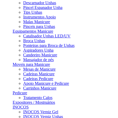
Descarnador Unhas
Pincel Espanador Unha
Tips Unhas
Instrumentos Apoio
Malas Manicure
Pinceis para Unhas
Equipamentos Manicure
Catalisador Unhas LED/UV
Broca Unhas
Ponteiras para Broca de Unhas
Aspiradores Unha
Candeeiro Manicure
Massajador de pés
Moveis para Manicure
Mesas de Manicure
Cadeiras Manicure
Cadeiras Pedicure
Apoio Manicure e Pedicure
Carrinhos Manicure
Pedicure
Tratamento Calos
Expositores / Mostruários
INOCOS
INOCOS Verniz Gel
INOCOS Verniz Unhas