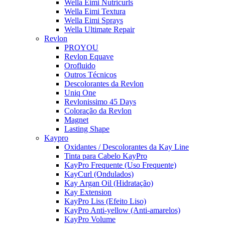
Wella Eimi Nutricurls
Wella Eimi Textura
Wella Eimi Sprays
Wella Ultimate Repair
Revlon
PROYOU
Revlon Equave
Orofluido
Outros Técnicos
Descolorantes da Revlon
Uniq One
Revlonissimo 45 Days
Coloração da Revlon
Magnet
Lasting Shape
Kaypro
Oxidantes / Descolorantes da Kay Line
Tinta para Cabelo KayPro
KayPro Frequente (Uso Frequente)
KayCurl (Ondulados)
Kay Argan Oil (Hidratação)
Kay Extension
KayPro Liss (Efeito Liso)
KayPro Anti-yellow (Anti-amarelos)
KayPro Volume