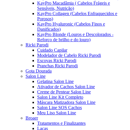
KayPro Macadâmia ( Cabelos Frágeis e
Sensíveis, Nutrição)
KayPro Collagen (Cabelos Enfraquecidos e
Porosos)
KayPro Hyaluronic (Cabelos Finos e
Danificados)
KayPro Blonde (Louros e Descolorados -
Reforço de brilho e do louro)
Ricki Parodi
Cuidado Capilar
Modelador de Cabelo Ricki Parodi
Escovas Ricki Parodi
Pranchas Ricki Parodi
Gota Dourada
Salon Line
Gelatina Salon Line
Ativador de Cachos Salon Line
Creme de Pentear Salon Line
Salon Line Kit Completo
Máscara Matizadora Salon Line
Salon Line SOS Cachos
Meu Liso Salon Line
Broaer
Tratamentos e Finalizantes
Lacas