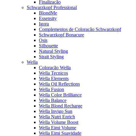
Finalização
Schwarzkopf Professional
BlondMe
Essensity
Igora
Complementos de Coloração Schwarzkopf
Schwarzkopf Bonacure
Osis
Silhouette
Natural Styling
Strait Styling
Wella
Coloração Wella
Wella Tecnicos
Wella Elements
Wella Oil Reflections
Wella Fusion
Wella Color Brilliance
Wella Balance
Wella Blond Recharge
Wella Invigo Sun
Wella Nutri Enrich
Wella Volume Boost
Wella Eimi Volume
Wella Eimi Suavidade