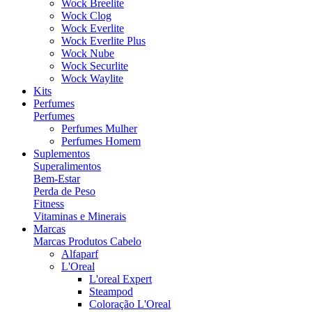
Wock Breelite
Wock Clog
Wock Everlite
Wock Everlite Plus
Wock Nube
Wock Securlite
Wock Waylite
Kits
Perfumes
Perfumes
Perfumes Mulher
Perfumes Homem
Suplementos
Superalimentos
Bem-Estar
Perda de Peso
Fitness
Vitaminas e Minerais
Marcas
Marcas Produtos Cabelo
Alfaparf
L'Oreal
L'oreal Expert
Steampod
Coloração L'Oreal