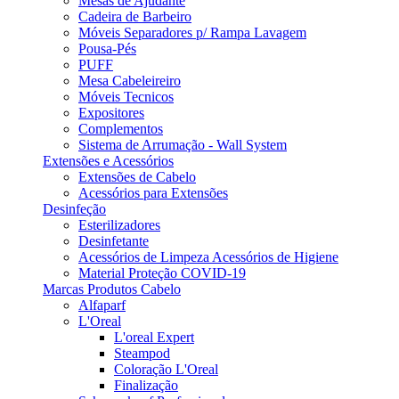
Mesas de Ajudante
Cadeira de Barbeiro
Móveis Separadores p/ Rampa Lavagem
Pousa-Pés
PUFF
Mesa Cabeleireiro
Móveis Tecnicos
Expositores
Complementos
Sistema de Arrumação - Wall System
Extensões e Acessórios
Extensões de Cabelo
Acessórios para Extensões
Desinfeção
Esterilizadores
Desinfetante
Acessórios de Limpeza Acessórios de Higiene
Material Proteção COVID-19
Marcas Produtos Cabelo
Alfaparf
L'Oreal
L'oreal Expert
Steampod
Coloração L'Oreal
Finalização