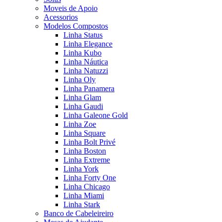
Moveis de Apoio
Acessorios
Modelos Compostos
Linha Status
Linha Elegance
Linha Kubo
Linha Náutica
Linha Natuzzi
Linha Oly
Linha Panamera
Linha Glam
Linha Gaudi
Linha Galeone Gold
Linha Zoe
Linha Square
Linha Bolt Privé
Linha Boston
Linha Extreme
Linha York
Linha Forty One
Linha Chicago
Linha Miami
Linha Stark
Banco de Cabeleireiro