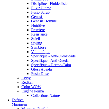
Discipline - Fluidealiste
Elixir Ultime
Fusio Scrub
Genesis
Genesis Homme
Nutritive
Première
Résistance
Soleil
Styling
Symbiose
Volumifique
Specifique - Anti-Oleosidade
Specifique - Anti-Queda
Specifique - Dermo-Calm
Gloss Absolu
Fusio Dose
Evidy
Redken
Color WOW
Eugène Perma
Collections Nature
Estética
Marquesa
Marquesa Portátil