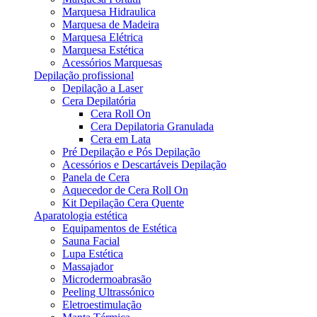
Marquesa Hidraulica
Marquesa de Madeira
Marquesa Elétrica
Marquesa Estética
Acessórios Marquesas
Depilação profissional
Depilação a Laser
Cera Depilatória
Cera Roll On
Cera Depilatoria Granulada
Cera em Lata
Pré Depilação e Pós Depilação
Acessórios e Descartáveis Depilação
Panela de Cera
Aquecedor de Cera Roll On
Kit Depilação Cera Quente
Aparatologia estética
Equipamentos de Estética
Sauna Facial
Lupa Estética
Massajador
Microdermoabrasão
Peeling Ultrassónico
Eletroestimulação