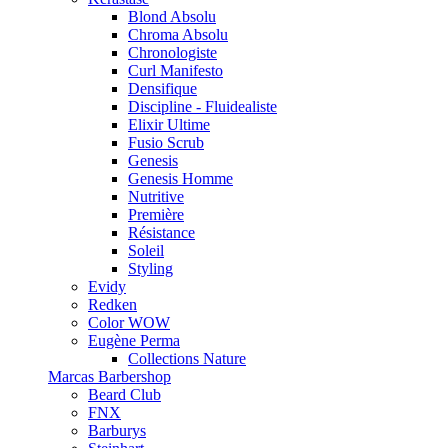
Blond Absolu
Chroma Absolu
Chronologiste
Curl Manifesto
Densifique
Discipline - Fluidealiste
Elixir Ultime
Fusio Scrub
Genesis
Genesis Homme
Nutritive
Première
Résistance
Soleil
Styling
Evidy
Redken
Color WOW
Eugène Perma
Collections Nature
Marcas Barbershop
Beard Club
FNX
Barburys