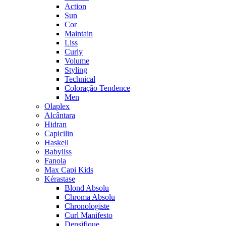
Action
Sun
Cor
Maintain
Liss
Curly
Volume
Styling
Technical
Coloração Tendence
Men
Olaplex
Alcântara
Hidran
Capicilin
Haskell
Babyliss
Fanola
Max Capi Kids
Kérastase
Blond Absolu
Chroma Absolu
Chronologiste
Curl Manifesto
Densifique