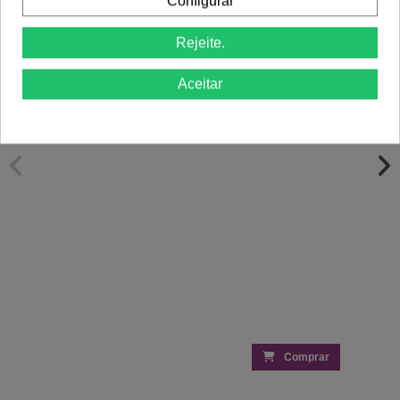
Configurar
Kit Shampoo e Condicionador
Máscara Keratin Reestruturante 1000ml
Babosa&Queratina 300ml Hidra - Salon
- KayPro
Rejeite.
Line
8,05 €
10,06 €
8,17 €
11,50 €
Aceitar
Comprar