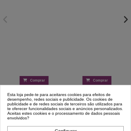
Comprar
Comprar
Esta loja pede-te para aceitares cookies para efeitos de
desempenho, redes sociais e publicidade. Os cookies de
Clientes Que Compraram Este
publicidade e de redes sociais de terceiros são utilizados para
Produto Também Compraram:
te oferecer funcionalidades sociais e anúncios personalizados.
Aceitas estes cookies e o processamento de dados pessoais
envolvidos?
-29%
-20%