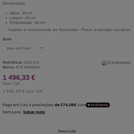
Dimensões:
Altura - 98 cm
Largura - 65 cm
Profundidade - 98 cm
*sujeito a encomenda ao forncedor. Prazo estimado variável.
Base
Referência:
0810.H11
Marca:
ACB Mobiliário
1 496,33 €
Sem IVA
1 840,49 €
com IVA
Descrição