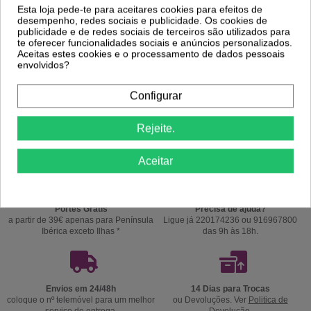
Esta loja pede-te para aceitares cookies para efeitos de
desempenho, redes sociais e publicidade. Os cookies de
publicidade e de redes sociais de terceiros são utilizados para
te oferecer funcionalidades sociais e anúncios personalizados.
Aceitas estes cookies e o processamento de dados pessoais
envolvidos?
Configurar
Comprar
Comprar
Rejeite.
Aceitar
Portes Grátis
Precisa de ajuda?
a partir de 39€ apenas para Península
Ligue já 220174236 ou 916967800
Ibérica exceto Ilhas *
das 9h às 18h.
Envios em 24/48h
14 Dias para Trocas
coloque o nº telemóvel para um melhor
ou Devoluções. Ver
Politica de
serviço de entrega.
Devolução
.