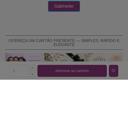
OFEREÇA UM CARTÃO PRESENTE — SIMPLES, RÁPIDO E
ELEGANTE
Adicionar ao carrinho
COMPRAR CARTÃO PRESENTE
PROMOÇÕES E REDUÇÕES
Todas as promoções e reduções de preço constantes na
nossa loja online são válidas de 01/06/2026 A 31/08/2026