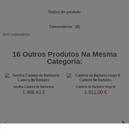
Dados do produto
Comentários
(0)
Sem comentários
16 Outros Produtos Na Mesma
Categoria:
Sevilha Cadeira de Barbearia
Cadeira de Barbeiro Hugo B
1 498,43 €
1 011,00 €