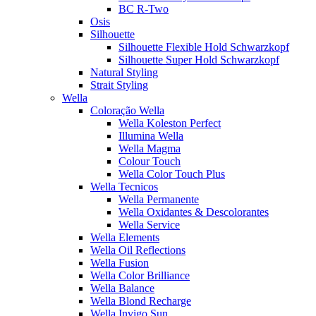
BC R-Two
Osis
Silhouette
Silhouette Flexible Hold Schwarzkopf
Silhouette Super Hold Schwarzkopf
Natural Styling
Strait Styling
Wella
Coloração Wella
Wella Koleston Perfect
Illumina Wella
Wella Magma
Colour Touch
Wella Color Touch Plus
Wella Tecnicos
Wella Permanente
Wella Oxidantes & Descolorantes
Wella Service
Wella Elements
Wella Oil Reflections
Wella Fusion
Wella Color Brilliance
Wella Balance
Wella Blond Recharge
Wella Invigo Sun