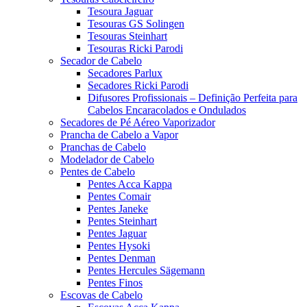
Tesoura Jaguar
Tesouras GS Solingen
Tesouras Steinhart
Tesouras Ricki Parodi
Secador de Cabelo
Secadores Parlux
Secadores Ricki Parodi
Difusores Profissionais – Definição Perfeita para
Cabelos Encaracolados e Ondulados
Secadores de Pé Aéreo Vaporizador
Prancha de Cabelo a Vapor
Pranchas de Cabelo
Modelador de Cabelo
Pentes de Cabelo
Pentes Acca Kappa
Pentes Comair
Pentes Janeke
Pentes Steinhart
Pentes Jaguar
Pentes Hysoki
Pentes Denman
Pentes Hercules Sägemann
Pentes Finos
Escovas de Cabelo