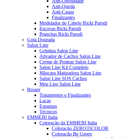
Anti-Oleosidade
Anti-Queda
Anti-Caspa
Finalizantes
Modelador de Cabelo Ricki Parodi
Escovas Ricki Parodi
Pranchas Ricki Parodi
Gota Dourada
Salon Line
Gelatina Salon Line
Ativador de Cachos Salon Line
Creme de Pentear Salon Line
Salon Line Kit Completo
Máscara Matizadora Salon Line
Salon Line SOS Cachos
Meu Liso Salon Line
Broaer
Tratamentos e Finalizantes
Lacas
Espumas
Técnicos
EMMEBI Italia
Coloração da EMMEBI Italia
Coloração ZERO35COLOR
Coloração Be Green