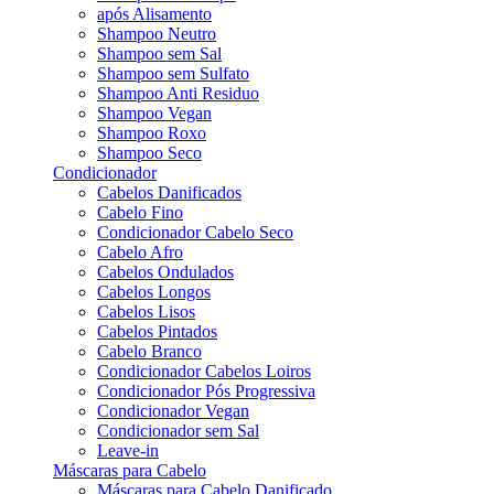
após Alisamento
Shampoo Neutro
Shampoo sem Sal
Shampoo sem Sulfato
Shampoo Anti Residuo
Shampoo Vegan
Shampoo Roxo
Shampoo Seco
Condicionador
Cabelos Danificados
Cabelo Fino
Condicionador Cabelo Seco
Cabelo Afro
Cabelos Ondulados
Cabelos Longos
Cabelos Lisos
Cabelos Pintados
Cabelo Branco
Condicionador Cabelos Loiros
Condicionador Pós Progressiva
Condicionador Vegan
Condicionador sem Sal
Leave-in
Máscaras para Cabelo
Máscaras para Cabelo Danificado