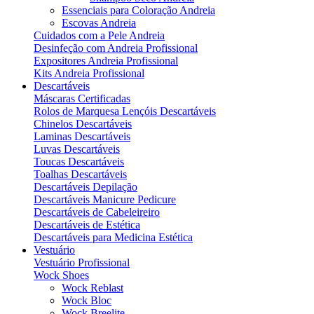
Essenciais para Coloração Andreia
Escovas Andreia
Cuidados com a Pele Andreia
Desinfeção com Andreia Profissional
Expositores Andreia Profissional
Kits Andreia Profissional
Descartáveis
Máscaras Certificadas
Rolos de Marquesa Lençóis Descartáveis
Chinelos Descartáveis
Laminas Descartáveis
Luvas Descartáveis
Toucas Descartáveis
Toalhas Descartáveis
Descartáveis Depilação
Descartáveis Manicure Pedicure
Descartáveis de Cabeleireiro
Descartáveis de Estética
Descartáveis para Medicina Estética
Vestuário
Vestuário Profissional
Wock Shoes
Wock Reblast
Wock Bloc
Wock Breelite