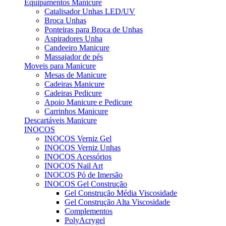
Equipamentos Manicure
Catalisador Unhas LED/UV
Broca Unhas
Ponteiras para Broca de Unhas
Aspiradores Unha
Candeeiro Manicure
Massajador de pés
Moveis para Manicure
Mesas de Manicure
Cadeiras Manicure
Cadeiras Pedicure
Apoio Manicure e Pedicure
Carrinhos Manicure
Descartáveis Manicure
INOCOS
INOCOS Verniz Gel
INOCOS Verniz Unhas
INOCOS Acessórios
INOCOS Nail Art
INOCOS Pó de Imersão
INOCOS Gel Construção
Gel Construção Média Viscosidade
Gel Construção Alta Viscosidade
Complementos
PolyAcrygel