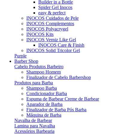
Builder in a Bottle
Spider Gel Inocos
easy & perfect
INOCOS Cuidados de Pele
INOCOS Complementos
INOCOS Polyacrygel
INOCOS Kits
INOCOS Verniz Like Gel
INOCOS Care & Finish
INOCOS Solid Tricolor Gel
Purple
Barber Shop
Cabelo Produtos Barbeiro
Shampoo Homem
Finalizador de Cabelo Barbershop
Produtos para Barba
Shampoo Barba
Condicionador Barba
Espuma de Barbear Creme de Barbear
Aparador de Barba
Finalizador de Barba Pós Barba
Máquina de Barba
Navalha de Barbear
Lamina para Navalha
Acessórios Barbearia