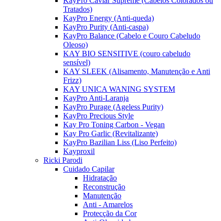
KayPro Caviar Supreme (Cabelos Colorados ou
Tratados)
KayPro Energy (Anti-queda)
KayPro Purity (Anti-caspa)
KayPro Balance (Cabelo e Couro Cabeludo
Oleoso)
KAY BIO SENSITIVE (couro cabeludo
sensível)
KAY SLEEK (Alisamento, Manutenção e Anti
Frizz)
KAY UNICA WANING SYSTEM
KayPro Anti-Laranja
KayPro Purage (Ageless Purity)
KayPro Precious Style
Kay Pro Toning Carbon - Vegan
Kay Pro Garlic (Revitalizante)
KayPro Bazilian Liss (Liso Perfeito)
Kayproxil
Ricki Parodi
Cuidado Capilar
Hidratação
Reconstrução
Manutenção
Anti - Amarelos
Protecção da Cor