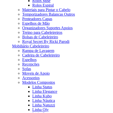
Rolos Mise
Rolos Espiral
Materiais para Pintar o Cabelo
Temporizadores Balanças Outros
Penteadores Capas
Espelhos de Mão
Organizadores Suportes Apoios
Treino para Cabeleireiros
Bolsas de Cabeleireiro
Royal Secret By Ricki Parodi
Mobiliário Cabeleireiro
Rampa de Lavagem
Cadeira de Cabeleireiro
Espelhos
Recepções
Sofas
Moveis de Apoio
Acessorios
Modelos Compostos
Linha Status
Linha Elegance
Linha Kubo
Linha Náutica
Linha Natuzzi
Linha Oly