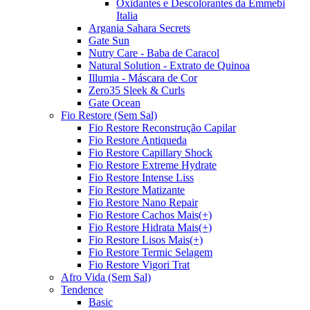
Oxidantes e Descolorantes da Emmebi
Italia
Argania Sahara Secrets
Gate Sun
Nutry Care - Baba de Caracol
Natural Solution - Extrato de Quinoa
Illumia - Máscara de Cor
Zero35 Sleek & Curls
Gate Ocean
Fio Restore (Sem Sal)
Fio Restore Reconstrução Capilar
Fio Restore Antiqueda
Fio Restore Capillary Shock
Fio Restore Extreme Hydrate
Fio Restore Intense Liss
Fio Restore Matizante
Fio Restore Nano Repair
Fio Restore Cachos Mais(+)
Fio Restore Hidrata Mais(+)
Fio Restore Lisos Mais(+)
Fio Restore Termic Selagem
Fio Restore Vigori Trat
Afro Vida (Sem Sal)
Tendence
Basic