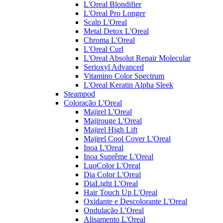
L'Oreal Blondifier
L'Oreal Pro Longer
Scalp L'Oreal
Metal Detox L'Oreal
Chroma L'Oreal
L'Oreal Curl
L'Oreal Absolut Repair Molecular
Serioxyl Advanced
Vitamino Color Spectrum
L'Oreal Keratin Alpha Sleek
Steampod
Coloração L'Oreal
Majirel L'Oreal
Majirouge L'Oreal
Majirel High Lift
Majirel Cool Cover L'Oreal
Inoa L'Oreal
Inoa Suprême L'Oreal
LuoColor L'Oreal
Dia Color L'Oreal
DiaLight L'Oreal
Hair Touch Up L'Oreal
Oxidante e Descolorante L'Oreal
Ondulação L'Oreal
Alisamento L'Oreal