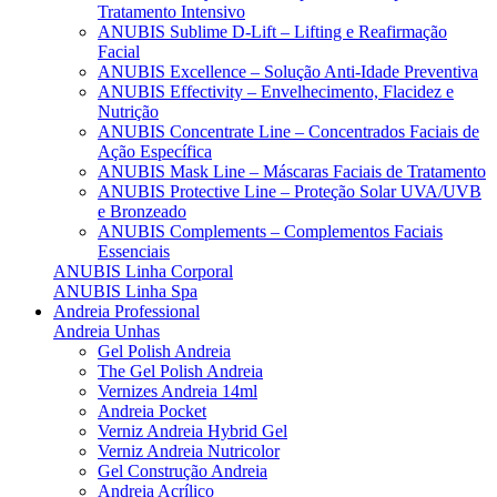
Tratamento Intensivo
ANUBIS Sublime D-Lift – Lifting e Reafirmação
Facial
ANUBIS Excellence – Solução Anti-Idade Preventiva
ANUBIS Effectivity – Envelhecimento, Flacidez e
Nutrição
ANUBIS Concentrate Line – Concentrados Faciais de
Ação Específica
ANUBIS Mask Line – Máscaras Faciais de Tratamento
ANUBIS Protective Line – Proteção Solar UVA/UVB
e Bronzeado
ANUBIS Complements – Complementos Faciais
Essenciais
ANUBIS Linha Corporal
ANUBIS Linha Spa
Andreia Professional
Andreia Unhas
Gel Polish Andreia
The Gel Polish Andreia
Vernizes Andreia 14ml
Andreia Pocket
Verniz Andreia Hybrid Gel
Verniz Andreia Nutricolor
Gel Construção Andreia
Andreia Acrílico