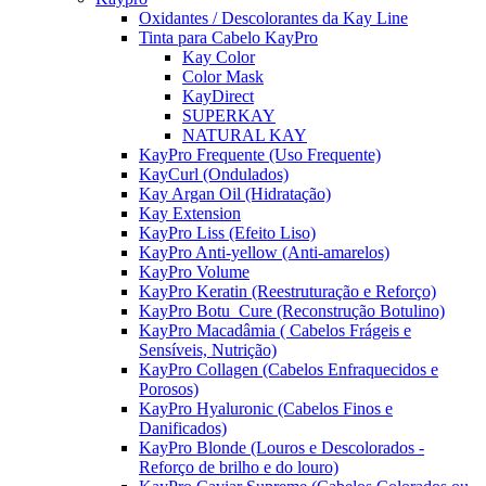
Oxidantes / Descolorantes da Kay Line
Tinta para Cabelo KayPro
Kay Color
Color Mask
KayDirect
SUPERKAY
NATURAL KAY
KayPro Frequente (Uso Frequente)
KayCurl (Ondulados)
Kay Argan Oil (Hidratação)
Kay Extension
KayPro Liss (Efeito Liso)
KayPro Anti-yellow (Anti-amarelos)
KayPro Volume
KayPro Keratin (Reestruturação e Reforço)
KayPro Botu_Cure (Reconstrução Botulino)
KayPro Macadâmia ( Cabelos Frágeis e
Sensíveis, Nutrição)
KayPro Collagen (Cabelos Enfraquecidos e
Porosos)
KayPro Hyaluronic (Cabelos Finos e
Danificados)
KayPro Blonde (Louros e Descolorados -
Reforço de brilho e do louro)