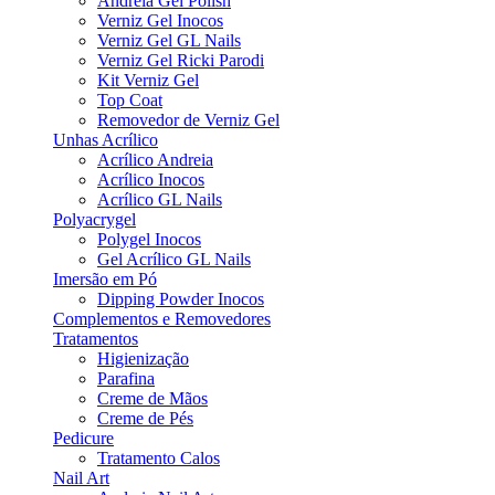
Andreia Gel Polish
Verniz Gel Inocos
Verniz Gel GL Nails
Verniz Gel Ricki Parodi
Kit Verniz Gel
Top Coat
Removedor de Verniz Gel
Unhas Acrílico
Acrílico Andreia
Acrílico Inocos
Acrílico GL Nails
Polyacrygel
Polygel Inocos
Gel Acrílico GL Nails
Imersão em Pó
Dipping Powder Inocos
Complementos e Removedores
Tratamentos
Higienização
Parafina
Creme de Mãos
Creme de Pés
Pedicure
Tratamento Calos
Nail Art