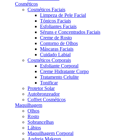
Cosméticos
Cosméticos Faciais
Limpeza de Pele Facial
Tónicos Faciais
Esfoliantes Faciais
Séruns e Concentrados Faciais
Creme de Rosto
Contorno de Olhos
Máscaras Faciais
Cuidado Labial
Cosméticos Corporais
Esfoliante Corporal
Creme Hidratante Corpo
Tratamento Celulite
Tonificar
Protetor Solar
Autobronzeador
Coffret Cosméticos
Maquilhagem
Olhos
Rosto
Sobrancelhas
Lábios
Maquilhagem Corporal
Andreia Makeup