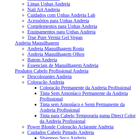
Limas Unhas Andreia
Nail Art Andreia
Cuidados com Unhas Andreia Lab
Acessórios para Unhas Andreia
Complementos para Unhas Andreia
Equipamentos para Unhas Andreia
True Pure Verniz Gel Vegan
Andreia Maquilhagem
Andreia Maquilhagem Rosto
Andreia Maquilhagem Olhos
Batom Andreia
Essenciais de Maquilhagem Andreia
Produtos Cabelo Profissional Andreia
Descolorantes Andreia
Coloração Andreia
Coloração Permanente da Andreia Profissional
Tinta Sem Amoníaco Permanente da Andreia
Profissional
Tinta sem Amoníaco e Semi Permanente da
Andreia Profissional
Tinta para Cabelo Temporaria gama Direct Color
da Andreia Profissional
Power Blonde Coloração Aclarante Andreia
Cuidados Cabelo Pintado Andreia
Shampoo Seco Andreia