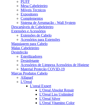
PUFF
Mesa Cabeleireiro
Móveis Tecnicos
Expositores
Complementos
Sistema de Arrumação - Wall System
Descartáveis de Cabeleireiro
Extensões e Acessórios
Extensões de Cabelo
Acessórios para Extensões
Maquiagem para Cabelo
Malas Cabeleireiro
Desinfeção
Esterilizadores
Desinfetante
Acessórios de Limpeza Acessórios de Higiene
Material Proteção COVID-19
Marcas Produtos Cabelo
Alfaparf
L'Oreal
L'oreal Expert
L'Oreal Absolut Repair
L'Oreal Liss Unlimited
L'Oreal Silver
L'Oreal Vitamino Color