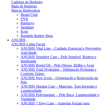
Cadeiras de Barbeiro
Mala de Barbeiro
Marcas Barbershop
Beard Club
FNX
Barburys
Steinhart
Kent
Bandido Barber Shop
ANUBIS
ANUBIS Linha Facial
ANUBIS Vital Line – Cuidado Essencial e Preventivo
Anti-Idade
ANUBIS Sensitive Care – Pele Sensível, Reativa e
Intolerante
ANUBIS Regul Oil – Pele Oleosa, Brilho e Acne
ANUBIS Total Hydrating – Hidratação Profunda e
Conforto Diário
ANUBIS New Even – Oxigenação e Renovação da
Pele
ANUBIS Shining Line – Manchas, Tom Irregular e
Luminosidade
ANUBIS Polivitaminic – Pele Baça, Luminosidade e
Vitalidade
ANUBIS 7 Days Line – Ampolas Faciais para