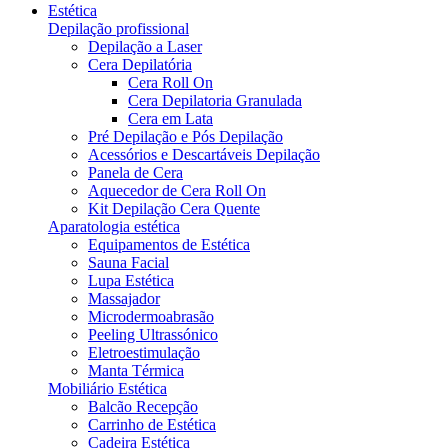
Estética
Depilação profissional
Depilação a Laser
Cera Depilatória
Cera Roll On
Cera Depilatoria Granulada
Cera em Lata
Pré Depilação e Pós Depilação
Acessórios e Descartáveis Depilação
Panela de Cera
Aquecedor de Cera Roll On
Kit Depilação Cera Quente
Aparatologia estética
Equipamentos de Estética
Sauna Facial
Lupa Estética
Massajador
Microdermoabrasão
Peeling Ultrassónico
Eletroestimulação
Manta Térmica
Mobiliário Estética
Balcão Recepção
Carrinho de Estética
Cadeira Estética