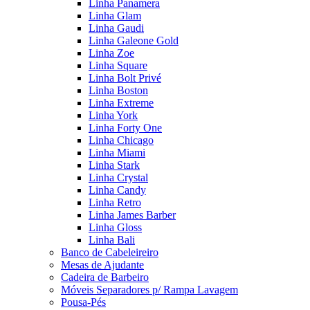
Linha Panamera
Linha Glam
Linha Gaudi
Linha Galeone Gold
Linha Zoe
Linha Square
Linha Bolt Privé
Linha Boston
Linha Extreme
Linha York
Linha Forty One
Linha Chicago
Linha Miami
Linha Stark
Linha Crystal
Linha Candy
Linha Retro
Linha James Barber
Linha Gloss
Linha Bali
Banco de Cabeleireiro
Mesas de Ajudante
Cadeira de Barbeiro
Móveis Separadores p/ Rampa Lavagem
Pousa-Pés