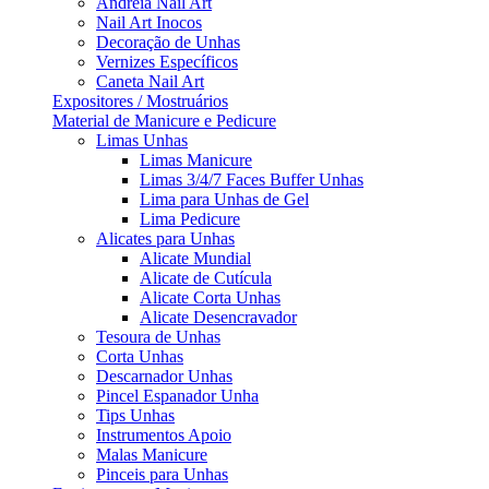
Andreia Nail Art
Nail Art Inocos
Decoração de Unhas
Vernizes Específicos
Caneta Nail Art
Expositores / Mostruários
Material de Manicure e Pedicure
Limas Unhas
Limas Manicure
Limas 3/4/7 Faces Buffer Unhas
Lima para Unhas de Gel
Lima Pedicure
Alicates para Unhas
Alicate Mundial
Alicate de Cutícula
Alicate Corta Unhas
Alicate Desencravador
Tesoura de Unhas
Corta Unhas
Descarnador Unhas
Pincel Espanador Unha
Tips Unhas
Instrumentos Apoio
Malas Manicure
Pinceis para Unhas