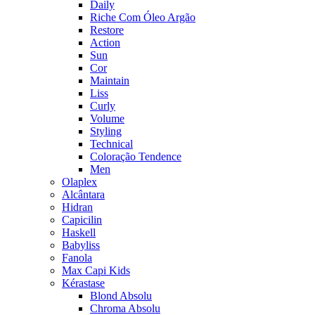
Daily
Riche Com Óleo Argão
Restore
Action
Sun
Cor
Maintain
Liss
Curly
Volume
Styling
Technical
Coloração Tendence
Men
Olaplex
Alcântara
Hidran
Capicilin
Haskell
Babyliss
Fanola
Max Capi Kids
Kérastase
Blond Absolu
Chroma Absolu