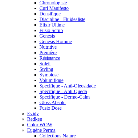
Chronologiste
Curl Manifesto
Densifique
Discipline - Fluidealiste
Elixir Ultime
Fusio Scrub
Genesis
Genesis Homme
Nutritive
Première
Résistance
Soleil
Styling
Symbiose
Volumifique
Specifique - Anti-Oleosidade
Specifique - Anti-Queda
Specifique - Dermo-Calm
Gloss Absolu
Fusio Dose
Evidy
Redken
Color WOW
Eugène Perma
Collections Nature