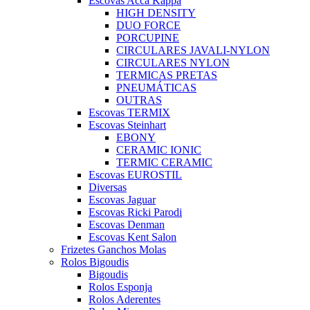
Escovas Acca Kappa
HIGH DENSITY
DUO FORCE
PORCUPINE
CIRCULARES JAVALI-NYLON
CIRCULARES NYLON
TERMICAS PRETAS
PNEUMÁTICAS
OUTRAS
Escovas TERMIX
Escovas Steinhart
EBONY
CERAMIC IONIC
TERMIC CERAMIC
Escovas EUROSTIL
Diversas
Escovas Jaguar
Escovas Ricki Parodi
Escovas Denman
Escovas Kent Salon
Frizetes Ganchos Molas
Rolos Bigoudis
Bigoudis
Rolos Esponja
Rolos Aderentes