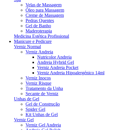
Velas de Massagem
Óleo para Massagem
Creme de Massagem
Pedras Quentes
Gel de Banho
Maderoterapia
Medicina Estética Profissional
Manicure e Pedicure
Verniz Normal
Verniz Andreia
Nutricolor Andreia
Andreia Hybrid Gel
Verniz Andreia Pocket
Verniz Andreia Hipoalergénico 14ml
Verniz Inocos
Verniz Risque
Tratamento da Unha
Secante de Verniz
Unhas de Gel
Gel de Construção
Spider Gel
Kit Unhas de Gel
Verniz Gel
Verniz Gel Andreia