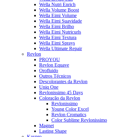
Wella Nutri Enrich
Wella Volume Boost
Wella Eimi Volume
Wella Eimi Suavidade
Wella Eimi Brilho
Wella Eimi Nutricurls
Wella Eimi Textura
Wella Eimi Sprays
Wella Ultimate Repair
Revlon
PROYOU
Revlon Equave
Orofluido
Outros Técnicos
Descolorantes da Revlon
Uniq One
Revlonissimo 45 Days
Coloração da Revlon
Revlonissimo
Young Color Excel
Revlon Cromatics
Color Sublime Revlonissimo
Magnet
Lasting Shape
Kaypro