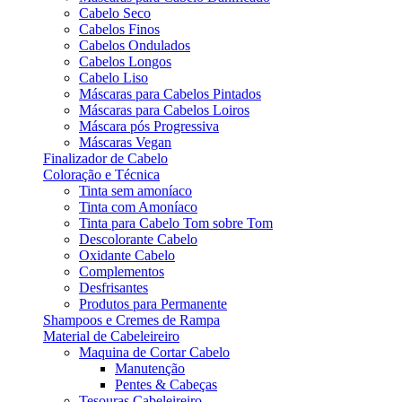
Cabelo Seco
Cabelos Finos
Cabelos Ondulados
Cabelos Longos
Cabelo Liso
Máscaras para Cabelos Pintados
Máscaras para Cabelos Loiros
Máscara pós Progressiva
Máscaras Vegan
Finalizador de Cabelo
Coloração e Técnica
Tinta sem amoníaco
Tinta com Amoníaco
Tinta para Cabelo Tom sobre Tom
Descolorante Cabelo
Oxidante Cabelo
Complementos
Desfrisantes
Produtos para Permanente
Shampoos e Cremes de Rampa
Material de Cabeleireiro
Maquina de Cortar Cabelo
Manutenção
Pentes & Cabeças
Tesouras Cabeleireiro