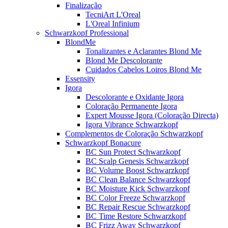
Finalização
TecniArt L'Oreal
L'Oreal Infinium
Schwarzkopf Professional
BlondMe
Tonalizantes e Aclarantes Blond Me
Blond Me Descolorante
Cuidados Cabelos Loiros Blond Me
Essensity
Igora
Descolorante e Oxidante Igora
Coloração Permanente Igora
Expert Mousse Igora (Coloração Directa)
Igora Vibrance Schwarzkopf
Complementos de Coloração Schwarzkopf
Schwarzkopf Bonacure
BC Sun Protect Schwarzkopf
BC Scalp Genesis Schwarzkopf
BC Volume Boost Schwarzkopf
BC Clean Balance Schwarzkopf
BC Moisture Kick Schwarzkopf
BC Color Freeze Schwarzkopf
BC Repair Rescue Schwarzkopf
BC Time Restore Schwarzkopf
BC Frizz Away Schwarzkopf