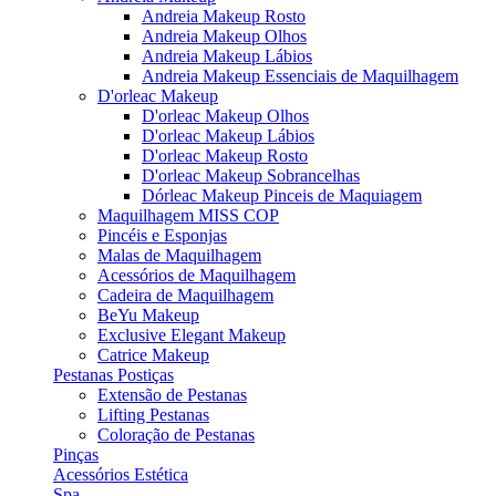
Andreia Makeup Rosto
Andreia Makeup Olhos
Andreia Makeup Lábios
Andreia Makeup Essenciais de Maquilhagem
D'orleac Makeup
D'orleac Makeup Olhos
D'orleac Makeup Lábios
D'orleac Makeup Rosto
D'orleac Makeup Sobrancelhas
Dórleac Makeup Pinceis de Maquiagem
Maquilhagem MISS COP
Pincéis e Esponjas
Malas de Maquilhagem
Acessórios de Maquilhagem
Cadeira de Maquilhagem
BeYu Makeup
Exclusive Elegant Makeup
Catrice Makeup
Pestanas Postiças
Extensão de Pestanas
Lifting Pestanas
Coloração de Pestanas
Pinças
Acessórios Estética
Spa