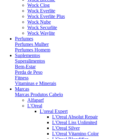
Wock Clog
Wock Everlite
Wock Everlite Plus
Wock Nube
Wock Securlite
Wock Waylite
Perfumes
Perfumes Mulher
Perfumes Homem
Suplementos
Superalimentos
Bem-Estar
Perda de Peso
Fitness
Vitaminas e Minerais
Marcas
Marcas Produtos Cabelo
Alfaparf
L'Oreal
L'oreal Expert
L'Oreal Absolut Repair
L'Oreal Liss Unlimited
L'Oreal Silver
L'Oreal Vitamino Color