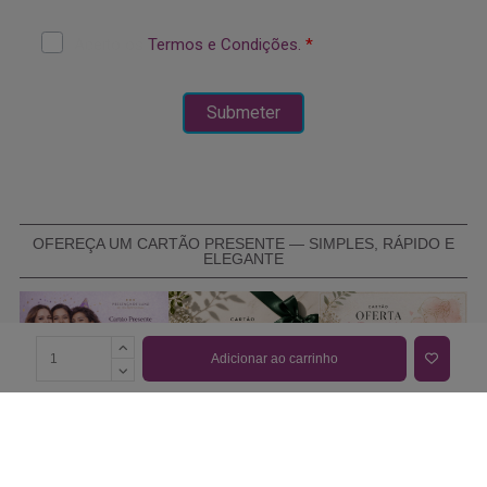
OFEREÇA UM CARTÃO PRESENTE — SIMPLES, RÁPIDO E
ELEGANTE
Adicionar ao carrinho
COMPRAR CARTÃO PRESENTE
PROMOÇÕES E REDUÇÕES