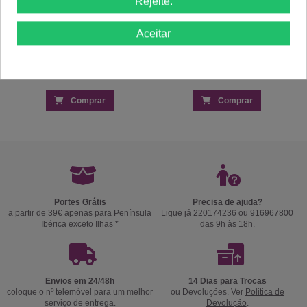
Rejeite.
Aceitar
Comprar
Comprar
Portes Grátis
Precisa de ajuda?
a partir de 39€ apenas para Península
Ligue já 220174236 ou 916967800
Ibérica exceto Ilhas *
das 9h às 18h.
Envios em 24/48h
14 Dias para Trocas
coloque o nº telemóvel para um melhor
ou Devoluções. Ver
Politica de
serviço de entrega.
Devolução
.