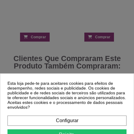
Comprar
Comprar
Clientes Que Compraram Este
Produto Também Compraram:
-15%
Esta loja pede-te para aceitares cookies para efeitos de
desempenho, redes sociais e publicidade. Os cookies de
publicidade e de redes sociais de terceiros são utilizados para
Banco Hydra
te oferecer funcionalidades sociais e anúncios personalizados.
163,80 €
Vela de Massagem Baunilha Beauty
Image 80g – Efeito Energizante e
Aceitas estes cookies e o processamento de dados pessoais
Relaxante
envolvidos?
9,06 €
10,66 €
Configurar