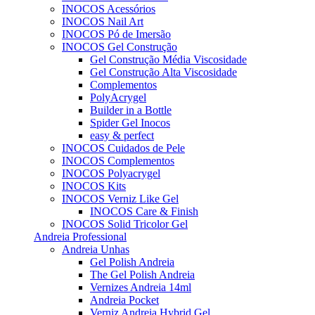
INOCOS Acessórios
INOCOS Nail Art
INOCOS Pó de Imersão
INOCOS Gel Construção
Gel Construção Média Viscosidade
Gel Construção Alta Viscosidade
Complementos
PolyAcrygel
Builder in a Bottle
Spider Gel Inocos
easy & perfect
INOCOS Cuidados de Pele
INOCOS Complementos
INOCOS Polyacrygel
INOCOS Kits
INOCOS Verniz Like Gel
INOCOS Care & Finish
INOCOS Solid Tricolor Gel
Andreia Professional
Andreia Unhas
Gel Polish Andreia
The Gel Polish Andreia
Vernizes Andreia 14ml
Andreia Pocket
Verniz Andreia Hybrid Gel