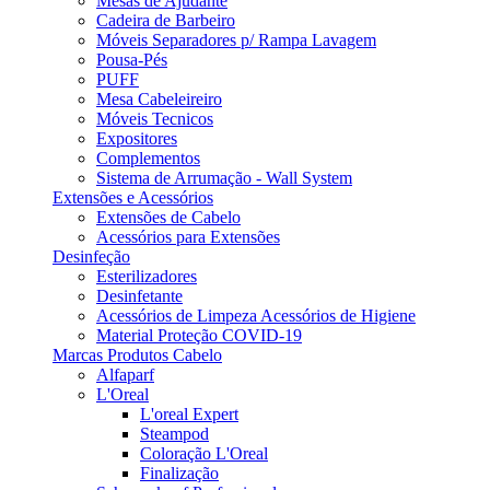
Mesas de Ajudante
Cadeira de Barbeiro
Móveis Separadores p/ Rampa Lavagem
Pousa-Pés
PUFF
Mesa Cabeleireiro
Móveis Tecnicos
Expositores
Complementos
Sistema de Arrumação - Wall System
Extensões e Acessórios
Extensões de Cabelo
Acessórios para Extensões
Desinfeção
Esterilizadores
Desinfetante
Acessórios de Limpeza Acessórios de Higiene
Material Proteção COVID-19
Marcas Produtos Cabelo
Alfaparf
L'Oreal
L'oreal Expert
Steampod
Coloração L'Oreal
Finalização