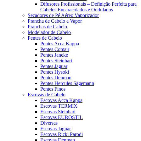
Difusores Profissionais – Definição Perfeita para
Cabelos Encaracolados e Ondulados
Secadores de Pé Aéreo Vaporizador
Prancha de Cabelo a Vapor
Pranchas de Cabelo
Modelador de Cabelo
Pentes de Cabelo
Pentes Acca Kappa
Pentes Comair
Pentes Janeke
Pentes Steinhart
Pentes Jaguar
Pentes Hysoki
Pentes Denman
Pentes Hercules Sägemann
Pentes Finos
Escovas de Cabelo
Escovas Acca Kappa
Escovas TERMIX
Escovas Steinhart
Escovas EUROSTIL
Diversas
Escovas Jaguar
Escovas Ricki Parodi
Escovas Denman