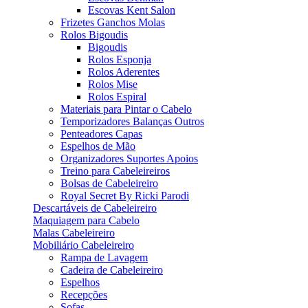
Escovas Kent Salon
Frizetes Ganchos Molas
Rolos Bigoudis
Bigoudis
Rolos Esponja
Rolos Aderentes
Rolos Mise
Rolos Espiral
Materiais para Pintar o Cabelo
Temporizadores Balanças Outros
Penteadores Capas
Espelhos de Mão
Organizadores Suportes Apoios
Treino para Cabeleireiros
Bolsas de Cabeleireiro
Royal Secret By Ricki Parodi
Descartáveis de Cabeleireiro
Maquiagem para Cabelo
Malas Cabeleireiro
Mobiliário Cabeleireiro
Rampa de Lavagem
Cadeira de Cabeleireiro
Espelhos
Recepções
Sofas