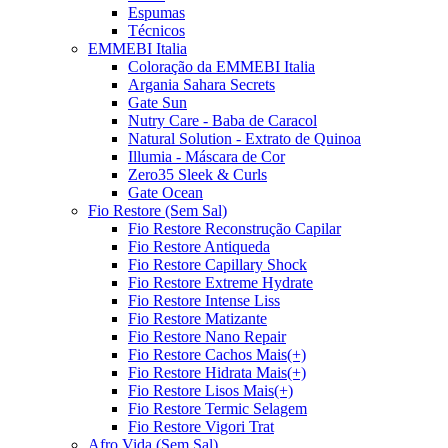
Espumas
Técnicos
EMMEBI Italia
Coloração da EMMEBI Italia
Argania Sahara Secrets
Gate Sun
Nutry Care - Baba de Caracol
Natural Solution - Extrato de Quinoa
Illumia - Máscara de Cor
Zero35 Sleek & Curls
Gate Ocean
Fio Restore (Sem Sal)
Fio Restore Reconstrução Capilar
Fio Restore Antiqueda
Fio Restore Capillary Shock
Fio Restore Extreme Hydrate
Fio Restore Intense Liss
Fio Restore Matizante
Fio Restore Nano Repair
Fio Restore Cachos Mais(+)
Fio Restore Hidrata Mais(+)
Fio Restore Lisos Mais(+)
Fio Restore Termic Selagem
Fio Restore Vigori Trat
Afro Vida (Sem Sal)