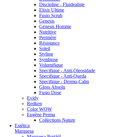
Discipline - Fluidealiste
Elixir Ultime
Fusio Scrub
Genesis
Genesis Homme
Nutritive
Première
Résistance
Soleil
Styling
Symbiose
Volumifique
Specifique - Anti-Oleosidade
Specifique - Anti-Queda
Specifique - Dermo-Calm
Gloss Absolu
Fusio Dose
Evidy
Redken
Color WOW
Eugène Perma
Collections Nature
Estética
Marquesa
Marquesa Portátil