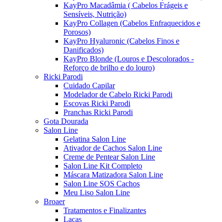
KayPro Macadâmia ( Cabelos Frágeis e
Sensíveis, Nutrição)
KayPro Collagen (Cabelos Enfraquecidos e
Porosos)
KayPro Hyaluronic (Cabelos Finos e
Danificados)
KayPro Blonde (Louros e Descolorados -
Reforço de brilho e do louro)
Ricki Parodi
Cuidado Capilar
Modelador de Cabelo Ricki Parodi
Escovas Ricki Parodi
Pranchas Ricki Parodi
Gota Dourada
Salon Line
Gelatina Salon Line
Ativador de Cachos Salon Line
Creme de Pentear Salon Line
Salon Line Kit Completo
Máscara Matizadora Salon Line
Salon Line SOS Cachos
Meu Liso Salon Line
Broaer
Tratamentos e Finalizantes
Lacas