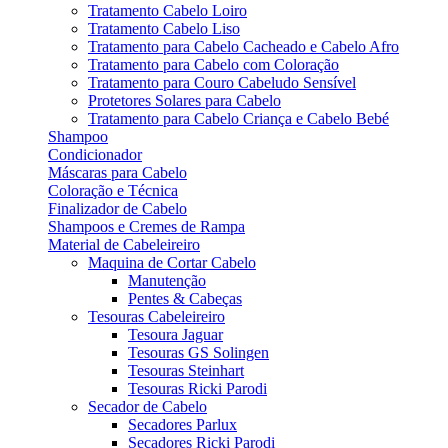
Tratamento Cabelo Loiro
Tratamento Cabelo Liso
Tratamento para Cabelo Cacheado e Cabelo Afro
Tratamento para Cabelo com Coloração
Tratamento para Couro Cabeludo Sensível
Protetores Solares para Cabelo
Tratamento para Cabelo Criança e Cabelo Bebé
Shampoo
Condicionador
Máscaras para Cabelo
Coloração e Técnica
Finalizador de Cabelo
Shampoos e Cremes de Rampa
Material de Cabeleireiro
Maquina de Cortar Cabelo
Manutenção
Pentes & Cabeças
Tesouras Cabeleireiro
Tesoura Jaguar
Tesouras GS Solingen
Tesouras Steinhart
Tesouras Ricki Parodi
Secador de Cabelo
Secadores Parlux
Secadores Ricki Parodi