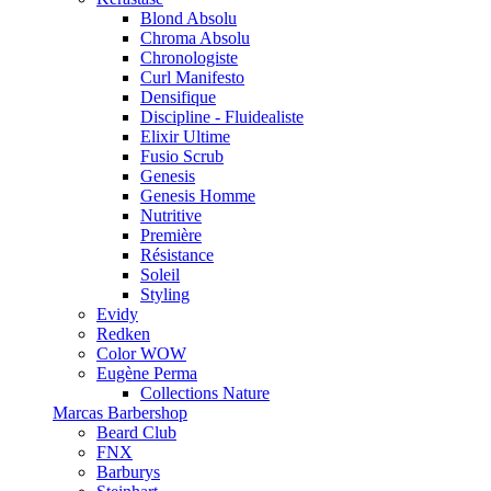
Blond Absolu
Chroma Absolu
Chronologiste
Curl Manifesto
Densifique
Discipline - Fluidealiste
Elixir Ultime
Fusio Scrub
Genesis
Genesis Homme
Nutritive
Première
Résistance
Soleil
Styling
Evidy
Redken
Color WOW
Eugène Perma
Collections Nature
Marcas Barbershop
Beard Club
FNX
Barburys