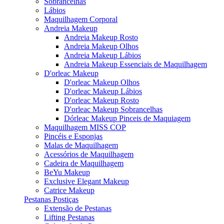
Sobrancelhas
Lábios
Maquilhagem Corporal
Andreia Makeup
Andreia Makeup Rosto
Andreia Makeup Olhos
Andreia Makeup Lábios
Andreia Makeup Essenciais de Maquilhagem
D'orleac Makeup
D'orleac Makeup Olhos
D'orleac Makeup Lábios
D'orleac Makeup Rosto
D'orleac Makeup Sobrancelhas
Dórleac Makeup Pinceis de Maquiagem
Maquilhagem MISS COP
Pincéis e Esponjas
Malas de Maquilhagem
Acessórios de Maquilhagem
Cadeira de Maquilhagem
BeYu Makeup
Exclusive Elegant Makeup
Catrice Makeup
Pestanas Postiças
Extensão de Pestanas
Lifting Pestanas