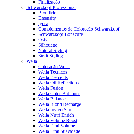
Finalização
Schwarzkopf Professional
BlondMe
Essensity
Igora
Complementos de Coloração Schwarzkopf
Schwarzkopf Bonacure
Osis
Silhouette
Natural Styling
Strait Styling
Wella
Coloração Wella
Wella Tecnicos
Wella Elements
Wella Oil Reflections
Wella Fusion
Wella Color Brilliance
Wella Balance
Wella Blond Recharge
Wella Invigo Sun
Wella Nutri Enrich
Wella Volume Boost
Wella Eimi Volume
Wella Eimi Suavidade