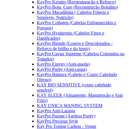
KayPro Keratin (Reestruturação e Reforço)
KayPro Botu_Cure (Reconstrução Botulino)
KayPro Macadâmia ( Cabelos Frágeis e
Sensíveis, Nutrição)
KayPro Collagen (Cabelos Enfraquecidos e
Porosos)
KayPro Hyaluronic (Cabelos Finos e
Danificados)
KayPro Blonde (Louros e Descolorados -
Reforço de brilho e do louro)
KayPro Caviar Supreme (Cabelos Colorados ou
Tratados)
KayPro Energy (Anti-queda)
KayPro Purity (Anti-caspa)
KayPro Balance (Cabelo e Couro Cabeludo
Oleoso)
KAY BIO SENSITIVE (couro cabeludo
sensível)
KAY SLEEK (Alisamento, Manutenção e Anti
Frizz)
KAY UNICA WANING SYSTEM
KayPro Anti-Laranja
KayPro Purage (Ageless Purity)
KayPro Precious Style
Kay Pro Toning Carbon - Vegan