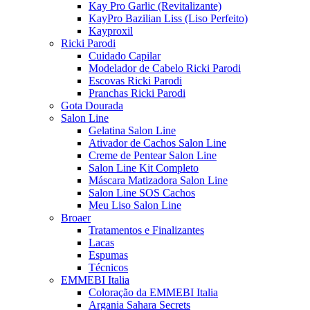
Kay Pro Garlic (Revitalizante)
KayPro Bazilian Liss (Liso Perfeito)
Kayproxil
Ricki Parodi
Cuidado Capilar
Modelador de Cabelo Ricki Parodi
Escovas Ricki Parodi
Pranchas Ricki Parodi
Gota Dourada
Salon Line
Gelatina Salon Line
Ativador de Cachos Salon Line
Creme de Pentear Salon Line
Salon Line Kit Completo
Máscara Matizadora Salon Line
Salon Line SOS Cachos
Meu Liso Salon Line
Broaer
Tratamentos e Finalizantes
Lacas
Espumas
Técnicos
EMMEBI Italia
Coloração da EMMEBI Italia
Argania Sahara Secrets