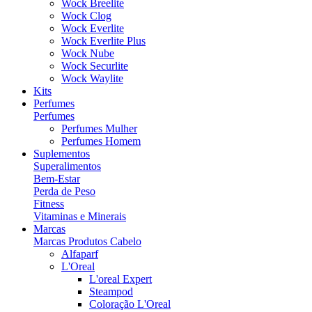
Wock Breelite
Wock Clog
Wock Everlite
Wock Everlite Plus
Wock Nube
Wock Securlite
Wock Waylite
Kits
Perfumes
Perfumes
Perfumes Mulher
Perfumes Homem
Suplementos
Superalimentos
Bem-Estar
Perda de Peso
Fitness
Vitaminas e Minerais
Marcas
Marcas Produtos Cabelo
Alfaparf
L'Oreal
L'oreal Expert
Steampod
Coloração L'Oreal