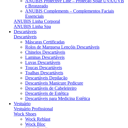
ANUBIS Protective Line – Proteção Solar UVA/UVB
e Bronzeado
ANUBIS Complements – Complementos Faciais
Essenciais
ANUBIS Linha Corporal
ANUBIS Linha Spa
Descartáveis
Descartáveis
Máscaras Certificadas
Rolos de Marquesa Lençóis Descartáveis
Chinelos Descartáveis
Laminas Descartáveis
Luvas Descartáveis
Toucas Descartáveis
Toalhas Descartáveis
Descartáveis Depilação
Descartáveis Manicure Pedicure
Descartáveis de Cabeleireiro
Descartáveis de Estética
Descartáveis para Medicina Estética
Vestuário
Vestuário Profissional
Wock Shoes
Wock Reblast
Wock Bloc