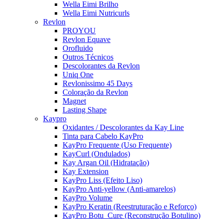
Wella Eimi Brilho
Wella Eimi Nutricurls
Revlon
PROYOU
Revlon Equave
Orofluido
Outros Técnicos
Descolorantes da Revlon
Uniq One
Revlonissimo 45 Days
Coloração da Revlon
Magnet
Lasting Shape
Kaypro
Oxidantes / Descolorantes da Kay Line
Tinta para Cabelo KayPro
KayPro Frequente (Uso Frequente)
KayCurl (Ondulados)
Kay Argan Oil (Hidratação)
Kay Extension
KayPro Liss (Efeito Liso)
KayPro Anti-yellow (Anti-amarelos)
KayPro Volume
KayPro Keratin (Reestruturação e Reforço)
KayPro Botu_Cure (Reconstrução Botulino)