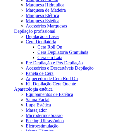
Marquesa Hidraulica
Marquesa de Madeira
Marquesa Elétrica
Marquesa Estética
Acessórios Marquesas
Depilação profissional
Depilação a Laser
Cera Depilatória
Cera Roll On
Cera Depilatoria Granulada
Cera em Lata
Pré Depilação e Pós Depilação
Acessórios e Descartáveis Depilação
Panela de Cera
Aquecedor de Cera Roll On
Kit Depilação Cera Quente
Aparatologia estética
Equipamentos de Estética
Sauna Facial
Lupa Estética
Massajador
Microdermoabrasão
Peeling Ultrassónico
Eletroestimulação