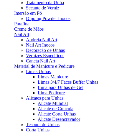
Tratamento da Unha
Secante de Verniz
Imersão em Pó
Dipping Powder Inocos
Parafina
Creme de Mãos
Nail Art
Andreia Nail Art
Nail Art Inocos
Decoração de Unhas
Vernizes Específicos
Caneta Nail Art
Material de Manicure e Pedicure
Limas Unhas
Limas Manicure
Limas 3/4/7 Faces Buffer Unhas
Lima para Unhas de Gel
Lima Pedicure
Alicates para Unhas
Alicate Mundial
Alicate de Cutícula
Alicate Corta Unhas
Alicate Desencravador
Tesoura de Unhas
Corta Unhas