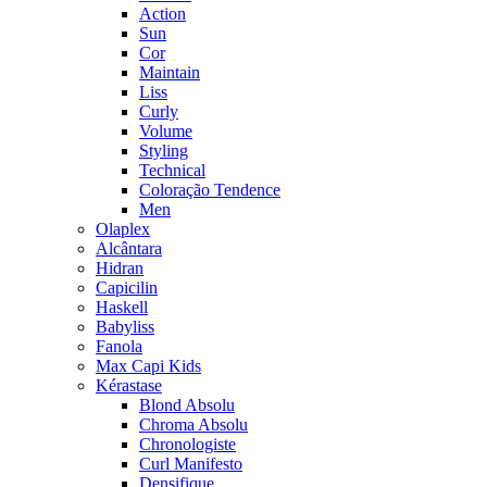
Action
Sun
Cor
Maintain
Liss
Curly
Volume
Styling
Technical
Coloração Tendence
Men
Olaplex
Alcântara
Hidran
Capicilin
Haskell
Babyliss
Fanola
Max Capi Kids
Kérastase
Blond Absolu
Chroma Absolu
Chronologiste
Curl Manifesto
Densifique