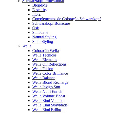
Schwarzkopf Professional
BlondMe
Essensity
Igora
Complementos de Coloração Schwarzkopf
Schwarzkopf Bonacure
Osis
Silhouette
Natural Styling
Strait Styling
Wella
Coloração Wella
Wella Tecnicos
Wella Elements
Wella Oil Reflections
Wella Fusion
Wella Color Brilliance
Wella Balance
Wella Blond Recharge
Wella Invigo Sun
Wella Nutri Enrich
Wella Volume Boost
Wella Eimi Volume
Wella Eimi Suavidade
Wella Eimi Brilho