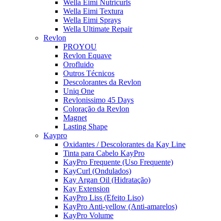
Wella Eimi Nutricurls
Wella Eimi Textura
Wella Eimi Sprays
Wella Ultimate Repair
Revlon
PROYOU
Revlon Equave
Orofluido
Outros Técnicos
Descolorantes da Revlon
Uniq One
Revlonissimo 45 Days
Coloração da Revlon
Magnet
Lasting Shape
Kaypro
Oxidantes / Descolorantes da Kay Line
Tinta para Cabelo KayPro
KayPro Frequente (Uso Frequente)
KayCurl (Ondulados)
Kay Argan Oil (Hidratação)
Kay Extension
KayPro Liss (Efeito Liso)
KayPro Anti-yellow (Anti-amarelos)
KayPro Volume