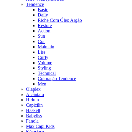
Tendence
Basic
Daily
Riche Com Óleo Argão
Restore
Action
Sun
Cor
Maintain
Liss
Curly
Volume
Styling
Technical
Coloração Tendence
Men
Olaplex
Alcântara
Hidran
Capicilin
Haskell
Babyliss
Fanola
Max Capi Kids
Kérastase