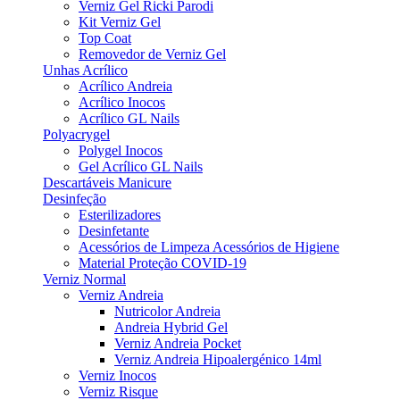
Verniz Gel Ricki Parodi
Kit Verniz Gel
Top Coat
Removedor de Verniz Gel
Unhas Acrílico
Acrílico Andreia
Acrílico Inocos
Acrílico GL Nails
Polyacrygel
Polygel Inocos
Gel Acrílico GL Nails
Descartáveis Manicure
Desinfeção
Esterilizadores
Desinfetante
Acessórios de Limpeza Acessórios de Higiene
Material Proteção COVID-19
Verniz Normal
Verniz Andreia
Nutricolor Andreia
Andreia Hybrid Gel
Verniz Andreia Pocket
Verniz Andreia Hipoalergénico 14ml
Verniz Inocos
Verniz Risque