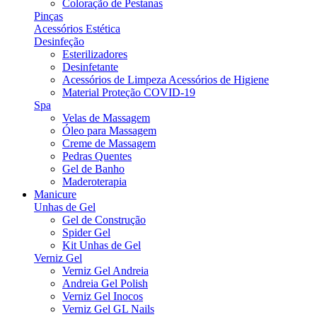
Coloração de Pestanas
Pinças
Acessórios Estética
Desinfeção
Esterilizadores
Desinfetante
Acessórios de Limpeza Acessórios de Higiene
Material Proteção COVID-19
Spa
Velas de Massagem
Óleo para Massagem
Creme de Massagem
Pedras Quentes
Gel de Banho
Maderoterapia
Manicure
Unhas de Gel
Gel de Construção
Spider Gel
Kit Unhas de Gel
Verniz Gel
Verniz Gel Andreia
Andreia Gel Polish
Verniz Gel Inocos
Verniz Gel GL Nails