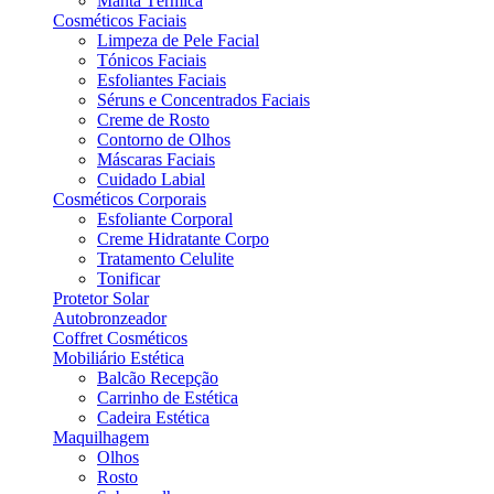
Manta Térmica
Cosméticos Faciais
Limpeza de Pele Facial
Tónicos Faciais
Esfoliantes Faciais
Séruns e Concentrados Faciais
Creme de Rosto
Contorno de Olhos
Máscaras Faciais
Cuidado Labial
Cosméticos Corporais
Esfoliante Corporal
Creme Hidratante Corpo
Tratamento Celulite
Tonificar
Protetor Solar
Autobronzeador
Coffret Cosméticos
Mobiliário Estética
Balcão Recepção
Carrinho de Estética
Cadeira Estética
Maquilhagem
Olhos
Rosto