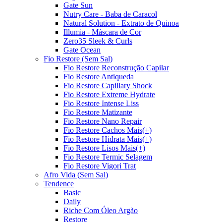
Gate Sun
Nutry Care - Baba de Caracol
Natural Solution - Extrato de Quinoa
Illumia - Máscara de Cor
Zero35 Sleek & Curls
Gate Ocean
Fio Restore (Sem Sal)
Fio Restore Reconstrução Capilar
Fio Restore Antiqueda
Fio Restore Capillary Shock
Fio Restore Extreme Hydrate
Fio Restore Intense Liss
Fio Restore Matizante
Fio Restore Nano Repair
Fio Restore Cachos Mais(+)
Fio Restore Hidrata Mais(+)
Fio Restore Lisos Mais(+)
Fio Restore Termic Selagem
Fio Restore Vigori Trat
Afro Vida (Sem Sal)
Tendence
Basic
Daily
Riche Com Óleo Argão
Restore