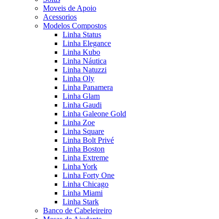
Moveis de Apoio
Acessorios
Modelos Compostos
Linha Status
Linha Elegance
Linha Kubo
Linha Náutica
Linha Natuzzi
Linha Oly
Linha Panamera
Linha Glam
Linha Gaudi
Linha Galeone Gold
Linha Zoe
Linha Square
Linha Bolt Privé
Linha Boston
Linha Extreme
Linha York
Linha Forty One
Linha Chicago
Linha Miami
Linha Stark
Banco de Cabeleireiro