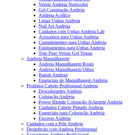
Verniz Andreia Nutricolor
Gel Construção Andreia
Andreia Acrílico
Limas Unhas Andreia
Nail Art Andreia
Cuidados com Unhas Andreia Lab
Acessórios para Unhas Andreia
Complementos para Unhas Andreia
Equipamentos para Unhas Andreia
True Pure Verniz Gel Vegan
Andreia Maquilhagem
Andreia Maquilhagem Rosto
Andreia Maquilhagem Olhos
Batom Andreia
Essenciais de Maquilhagem Andreia
Produtos Cabelo Profissional Andreia
Descolorantes Andreia
Coloração Andreia
Power Blonde Coloração Aclarante Andreia
Cuidados Cabelo Pintado Andreia
Essenciais para Coloração Andreia
Escovas Andreia
Cuidados com a Pele Andreia
Desinfeção com Andreia Profissional
Expositores Andreia Profissional