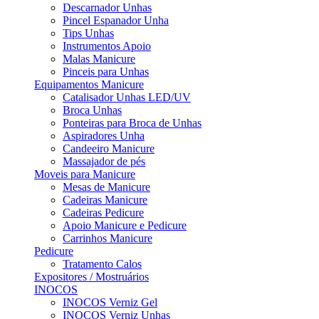
Descarnador Unhas
Pincel Espanador Unha
Tips Unhas
Instrumentos Apoio
Malas Manicure
Pinceis para Unhas
Equipamentos Manicure
Catalisador Unhas LED/UV
Broca Unhas
Ponteiras para Broca de Unhas
Aspiradores Unha
Candeeiro Manicure
Massajador de pés
Moveis para Manicure
Mesas de Manicure
Cadeiras Manicure
Cadeiras Pedicure
Apoio Manicure e Pedicure
Carrinhos Manicure
Pedicure
Tratamento Calos
Expositores / Mostruários
INOCOS
INOCOS Verniz Gel
INOCOS Verniz Unhas