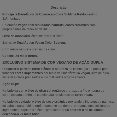
Descrição
Principais Benefícios da Coloração Color Sublime Revlonissímo
S/Amoníaco:
Coloração
vegan
com
resultados naturais, cores radiantes
com
propriedades de reflexão da luz.
Livre de amoníaco
, óleo mineral e silicone.
Exclusivo
Dual Action Vegan Color System.
Com
óleos naturais
prensados ​​a frio.
Cabelos 2x mais fortes.
EXCLUSIVO SISTEMA DE COR VEGANO DE AÇÃO DUPLA
O
equilíbrio perfeito entre ciência e natureza
na tecnologia de ponta para
fornecer
cores impactantes
por meio de uma
fórmula vegan,
livre de óleo
mineral e óleos prensados ​​a frio cultivados organicamente.
Ação Dupla
No
lado da cor,
o
óleo de girassol orgânico
prensado a frio empurra os
corantes para dentro do cabelo para resultados de
cores ricas.
No
lado do cuidado
, o
óleo de coco orgânico
prensado a frio penetra na haste
do cabelo para nutri-lo profundamente por dentro, enquanto uma mistura de
ingredientes capilares e óleos prensados ​​a frio
cobrem o fio de cabelo
deixando-o 2x mais forte.