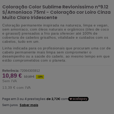
Coloração Color Sublime Revlonissímo nº9.12
S/Amoníaco 75ml - Coloração cor Loiro Cinza
Muito Claro Iridescente
Coloração
permanente
inspirada na natureza, limpa e
vegan
,
sem amoníaco
, com
óleos naturais e orgânicos (óleo de coco
e girassol)
prensados ​​a frio para oferecer até
100% de
cobertura
de cabelos grisalhos, vitalidade e cuidados com os
cabelos, tudo em um.
Linha
indicada para os profissionais
que procuram uma cor de
cabelo permanente mais limpa sem comprometer o
desempenho ou a
saúde do cabelo
, ao mesmo tempo em que
estão
comprometidos com o planeta
.
Referência:
7206430S912
10,89 €
12,10 €
-10%
Sem IVA
13,39 €
com IVA