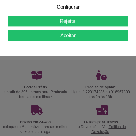
Configurar
Rejeite.
Aceitar
Comprar
Comprar
Portes Grátis
Precisa de ajuda?
a partir de 39€ apenas para Península
Ligue já 220174236 ou 916967800
Ibérica exceto Ilhas *
das 9h às 18h.
Envios em 24/48h
14 Dias para Trocas
coloque o nº telemóvel para um melhor
ou Devoluções. Ver
Politica de
serviço de entrega.
Devolução
.