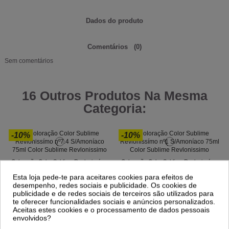
Dados do produto
Comentários
(0)
Sem comentários
16 Outros Produtos Na Mesma
Categoria:
-10%
-10%
Coloração Color Sublime Revlonissímo
Coloração Color Sublime Revlonissímo
nº7.4 S/Amoníaco 75ml
nº1 S/Amoníaco 75ml
Esta loja pede-te para aceitares cookies para efeitos de
10,89 €
10,89 €
12,10 €
12,10 €
desempenho, redes sociais e publicidade. Os cookies de
publicidade e de redes sociais de terceiros são utilizados para
te oferecer funcionalidades sociais e anúncios personalizados.
Aceitas estes cookies e o processamento de dados pessoais
envolvidos?