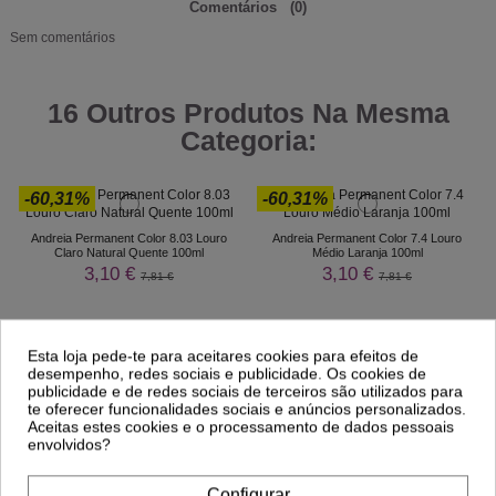
Comentários
(0)
Sem comentários
16 Outros Produtos Na Mesma
Categoria:
-60,31%
-60,31%
Andreia Permanent Color 8.03 Louro
Andreia Permanent Color 7.4 Louro
Claro Natural Quente 100ml
Médio Laranja 100ml
3,10 €
3,10 €
7,81 €
7,81 €
Esta loja pede-te para aceitares cookies para efeitos de
desempenho, redes sociais e publicidade. Os cookies de
publicidade e de redes sociais de terceiros são utilizados para
te oferecer funcionalidades sociais e anúncios personalizados.
Aceitas estes cookies e o processamento de dados pessoais
envolvidos?
Configurar