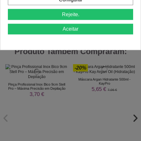
Rejeite.
Comprar
Comprar
Aceitar
Clientes Que Compraram Este
Produto Também Compraram:
-20%
Máscara Argan Hidratante 500ml -
KayPro
Pinça Profissional Inox Bico 9cm Stell
5,65 €
Pro – Máxima Precisão em Depilação
7,06 €
3,70 €