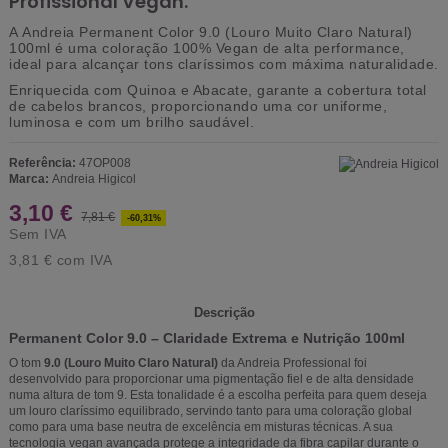
Profissional Vegan.
A
Andreia Permanent Color 9.0 (Louro Muito Claro Natural)
100ml
é uma coloração
100% Vegan
de alta performance,
ideal para alcançar tons claríssimos com máxima naturalidade.
Enriquecida com
Quinoa e Abacate
, garante a cobertura total
de cabelos brancos, proporcionando uma cor uniforme,
luminosa e com um brilho saudável.
Referência:
47OP008
Marca:
Andreia Higicol
3,10 €
7,81 €
-60,31%
Sem IVA
3,81 €
com IVA
Descrição
Permanent Color 9.0 – Claridade Extrema e Nutrição 100ml
O tom
9.0 (Louro Muito Claro Natural)
da Andreia Professional foi
desenvolvido para proporcionar uma pigmentação fiel e de alta densidade
numa altura de tom 9. Esta tonalidade é a escolha perfeita para quem deseja
um louro claríssimo equilibrado, servindo tanto para uma coloração global
como para uma base neutra de excelência em misturas técnicas. A sua
tecnologia vegan avançada protege a integridade da fibra capilar durante o