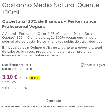
Castanho Médio Natural Quente
100ml
Cobertura 100% de Brancos – Performance
Profissional Vegan.
A
Andreia Permanent Color 4.03 (Castanho Médio Natural
Quente) 100ml
é uma coloração
100% Vegan
que funde a
sobriedade do castanho com reflexos subtis de calor dourado.
Enriquecida com
Quinoa e Abacate
, garante a cobertura total
de cabelos brancos, proporcionando uma cor profunda,
luminosa e com um brilho radiante.
Referência:
47OP031
Marca:
Andreia Higicol
3,10 €
7,81 €
-60,31%
Sem IVA
3,81 €
com IVA
Descrição
Permanent Color 4.03 – Calor e Nutrição com Tecnologia