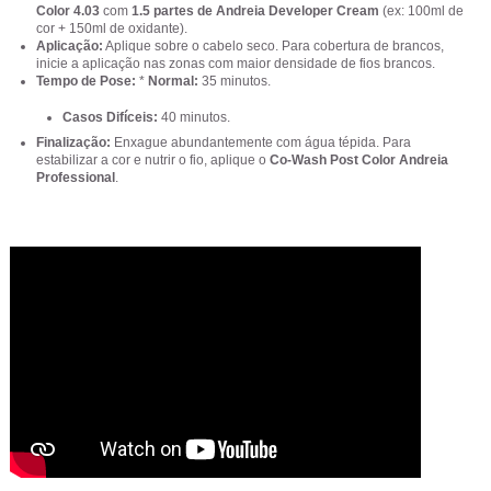
Color 4.03
com
1.5 partes de Andreia Developer Cream
(ex: 100ml de
cor + 150ml de oxidante).
Aplicação:
Aplique sobre o cabelo seco. Para cobertura de brancos,
inicie a aplicação nas zonas com maior densidade de fios brancos.
Tempo de Pose:
*
Normal:
35 minutos.
Casos Difíceis:
40 minutos.
Finalização:
Enxague abundantemente com água tépida. Para
estabilizar a cor e nutrir o fio, aplique o
Co-Wash Post Color Andreia
Professional
.