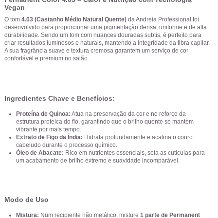
Vegan
O tom
4.03 (Castanho Médio Natural Quente)
da Andreia Professional foi
desenvolvido para proporcionar uma pigmentação densa, uniforme e de alta
durabilidade. Sendo um tom com nuances douradas subtis, é perfeito para
criar resultados luminosos e naturais, mantendo a integridade da fibra capilar.
A sua fragrância suave e textura cremosa garantem um serviço de cor
confortável e premium no salão.
Ingredientes Chave e Benefícios:
Proteína de Quinoa:
Atua na preservação da cor e no reforço da
estrutura proteica do fio, garantindo que o brilho quente se mantém
vibrante por mais tempo.
Extrato de Figo da Índia:
Hidrata profundamente e acalma o couro
cabeludo durante o processo químico.
Óleo de Abacate:
Rico em nutrientes essenciais, sela as cutículas para
um acabamento de brilho extremo e suavidade incomparável.
Modo de Uso
Mistura:
Num recipiente não metálico, misture
1 parte de Permanent