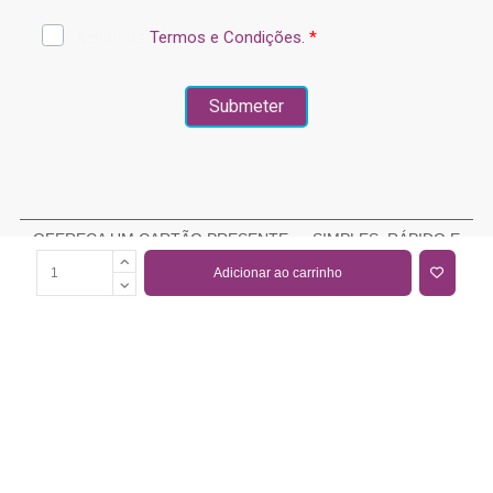
OFEREÇA UM CARTÃO PRESENTE — SIMPLES, RÁPIDO E
ELEGANTE
Adicionar ao carrinho
COMPRAR CARTÃO PRESENTE
PROMOÇÕES E REDUÇÕES
Todas as promoções e reduções de preço constantes na
nossa loja online são válidas de 01/06/2026 A 31/08/2026