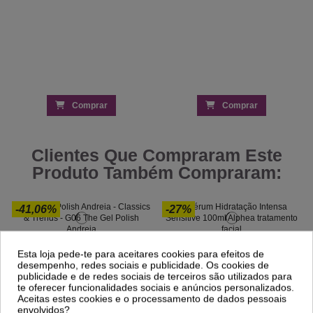
Comprar
Comprar
Clientes Que Compraram Este
Produto Também Compraram:
-41,06%
-27%
The Gel Polish Andreia - Classics &
Sérum Hidratação Intensa - Sensitive
Esta loja pede-te para aceitares cookies para efeitos de
Trends - G06
100ml Alphea
desempenho, redes sociais e publicidade. Os cookies de
4,25 €
9,50 €
7,21 €
13,01 €
publicidade e de redes sociais de terceiros são utilizados para
00
d.
11
:
00
:
43
te oferecer funcionalidades sociais e anúncios personalizados.
Aceitas estes cookies e o processamento de dados pessoais
envolvidos?