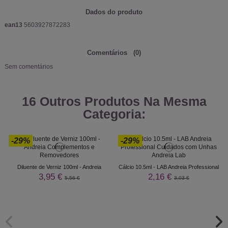
Dados do produto
ean13
5603927872283
Comentários
(0)
Sem comentários
16 Outros Produtos Na Mesma
Categoria:
-29%
-29%
Diluente de Verniz 100ml - Andreia
Cálcio 10.5ml - LAB Andreia Professional
3,95 €
2,16 €
5,56 €
3,03 €