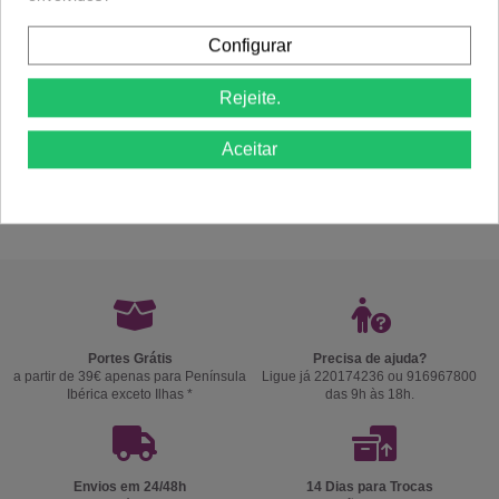
Configurar
Rejeite.
Aceitar
Comprar
Comprar
Portes Grátis
Precisa de ajuda?
a partir de 39€ apenas para Península
Ligue já 220174236 ou 916967800
Ibérica exceto Ilhas *
das 9h às 18h.
Envios em 24/48h
14 Dias para Trocas