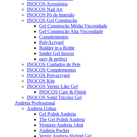
INOCOS Acessórios
INOCOS Nail Art
INOCOS Pó de Imersão
INOCOS Gel Construção
Gel Construção Média Viscosidade
Gel Construção Alta Viscosidade
Complementos
PolyAcrygel
Builder in a Bottle
Spider Gel Inocos
easy & perfect
INOCOS Cuidados de Pele
INOCOS Complementos
INOCOS Polyacrygel
INOCOS Kits
INOCOS Verniz Like Gel
INOCOS Care & Finish
INOCOS Solid Tricolor Gel
Andreia Professional
Andreia Unhas
Gel Polish Andreia
The Gel Polish Andreia
Vernizes Andreia 14ml
Andreia Pocket
Verniz Andreia Hybrid Gel