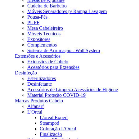
Mesas de Ajudante
Cadeira de Barbeiro
Móveis Separadores p/ Rampa Lavagem
Pousa-Pés
PUFF
Mesa Cabeleireiro
Móveis Tecnicos
Expositores
Complementos
Sistema de Arrumação - Wall System
Extensões e Acessórios
Extensões de Cabelo
Acessórios para Extensões
Desinfeção
Esterilizadores
Desinfetante
Acessórios de Limpeza Acessórios de Higiene
Material Proteção COVID-19
Marcas Produtos Cabelo
Alfaparf
L'Oreal
L'oreal Expert
Steampod
Coloração L'Oreal
Finalização