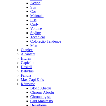
Action
Sun
Cor
Maintain
Liss
Curly
Volume
Styling
Technical
Coloração Tendence
Men
Olaplex
Alcântara
Hidran
Capicilin
Haskell
Babyliss
Fanola
Max Capi Kids
Kérastase
Blond Absolu
Chroma Absolu
Chronologiste
Curl Manifesto
Densifique