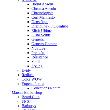
Blond Absolu
Chroma Absolu
Chronologiste
Curl Manifesto
Densifique
Discipline - Fluidealiste
Elixir Ultime
Fusio Scrub
Genesis
Genesis Homme
Nutritive
Première
Résistance
Soleil
Styling
Evidy
Redken
Color WOW
Eugène Perma
Collections Nature
Marcas Barbershop
Beard Club
FNX
Barburys