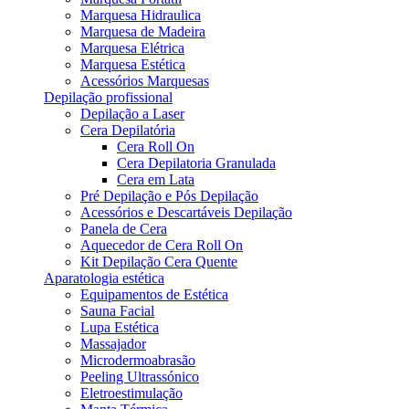
Marquesa Hidraulica
Marquesa de Madeira
Marquesa Elétrica
Marquesa Estética
Acessórios Marquesas
Depilação profissional
Depilação a Laser
Cera Depilatória
Cera Roll On
Cera Depilatoria Granulada
Cera em Lata
Pré Depilação e Pós Depilação
Acessórios e Descartáveis Depilação
Panela de Cera
Aquecedor de Cera Roll On
Kit Depilação Cera Quente
Aparatologia estética
Equipamentos de Estética
Sauna Facial
Lupa Estética
Massajador
Microdermoabrasão
Peeling Ultrassónico
Eletroestimulação