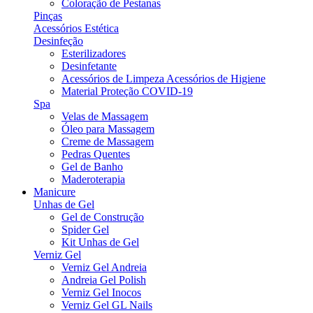
Coloração de Pestanas
Pinças
Acessórios Estética
Desinfeção
Esterilizadores
Desinfetante
Acessórios de Limpeza Acessórios de Higiene
Material Proteção COVID-19
Spa
Velas de Massagem
Óleo para Massagem
Creme de Massagem
Pedras Quentes
Gel de Banho
Maderoterapia
Manicure
Unhas de Gel
Gel de Construção
Spider Gel
Kit Unhas de Gel
Verniz Gel
Verniz Gel Andreia
Andreia Gel Polish
Verniz Gel Inocos
Verniz Gel GL Nails