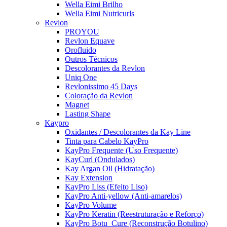
Wella Eimi Brilho
Wella Eimi Nutricurls
Revlon
PROYOU
Revlon Equave
Orofluido
Outros Técnicos
Descolorantes da Revlon
Uniq One
Revlonissimo 45 Days
Coloração da Revlon
Magnet
Lasting Shape
Kaypro
Oxidantes / Descolorantes da Kay Line
Tinta para Cabelo KayPro
KayPro Frequente (Uso Frequente)
KayCurl (Ondulados)
Kay Argan Oil (Hidratação)
Kay Extension
KayPro Liss (Efeito Liso)
KayPro Anti-yellow (Anti-amarelos)
KayPro Volume
KayPro Keratin (Reestruturação e Reforço)
KayPro Botu_Cure (Reconstrução Botulino)