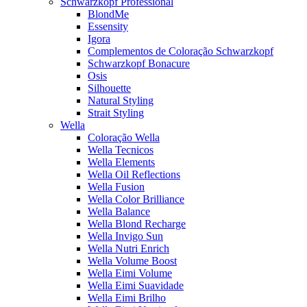
Schwarzkopf Professional
BlondMe
Essensity
Igora
Complementos de Coloração Schwarzkopf
Schwarzkopf Bonacure
Osis
Silhouette
Natural Styling
Strait Styling
Wella
Coloração Wella
Wella Tecnicos
Wella Elements
Wella Oil Reflections
Wella Fusion
Wella Color Brilliance
Wella Balance
Wella Blond Recharge
Wella Invigo Sun
Wella Nutri Enrich
Wella Volume Boost
Wella Eimi Volume
Wella Eimi Suavidade
Wella Eimi Brilho