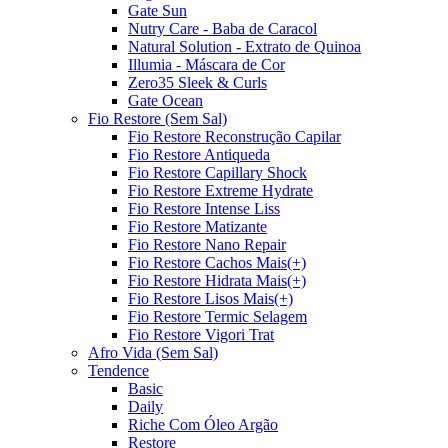
Gate Sun
Nutry Care - Baba de Caracol
Natural Solution - Extrato de Quinoa
Illumia - Máscara de Cor
Zero35 Sleek & Curls
Gate Ocean
Fio Restore (Sem Sal)
Fio Restore Reconstrução Capilar
Fio Restore Antiqueda
Fio Restore Capillary Shock
Fio Restore Extreme Hydrate
Fio Restore Intense Liss
Fio Restore Matizante
Fio Restore Nano Repair
Fio Restore Cachos Mais(+)
Fio Restore Hidrata Mais(+)
Fio Restore Lisos Mais(+)
Fio Restore Termic Selagem
Fio Restore Vigori Trat
Afro Vida (Sem Sal)
Tendence
Basic
Daily
Riche Com Óleo Argão
Restore