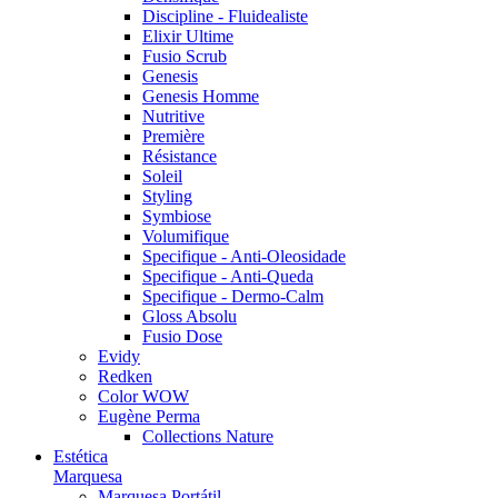
Discipline - Fluidealiste
Elixir Ultime
Fusio Scrub
Genesis
Genesis Homme
Nutritive
Première
Résistance
Soleil
Styling
Symbiose
Volumifique
Specifique - Anti-Oleosidade
Specifique - Anti-Queda
Specifique - Dermo-Calm
Gloss Absolu
Fusio Dose
Evidy
Redken
Color WOW
Eugène Perma
Collections Nature
Estética
Marquesa
Marquesa Portátil