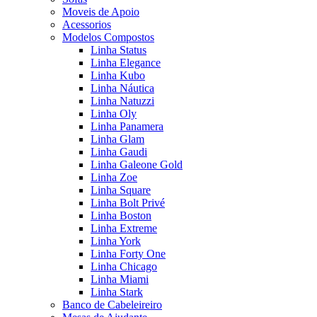
Moveis de Apoio
Acessorios
Modelos Compostos
Linha Status
Linha Elegance
Linha Kubo
Linha Náutica
Linha Natuzzi
Linha Oly
Linha Panamera
Linha Glam
Linha Gaudi
Linha Galeone Gold
Linha Zoe
Linha Square
Linha Bolt Privé
Linha Boston
Linha Extreme
Linha York
Linha Forty One
Linha Chicago
Linha Miami
Linha Stark
Banco de Cabeleireiro