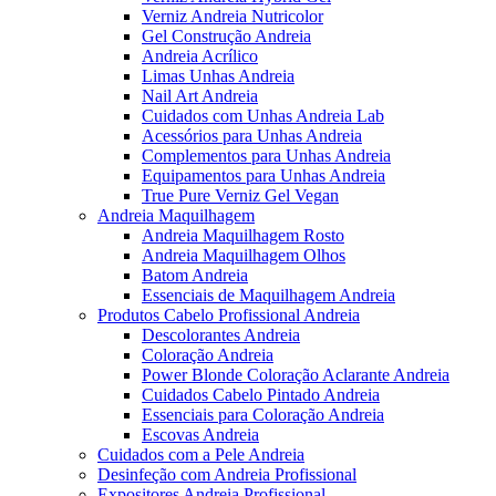
Verniz Andreia Nutricolor
Gel Construção Andreia
Andreia Acrílico
Limas Unhas Andreia
Nail Art Andreia
Cuidados com Unhas Andreia Lab
Acessórios para Unhas Andreia
Complementos para Unhas Andreia
Equipamentos para Unhas Andreia
True Pure Verniz Gel Vegan
Andreia Maquilhagem
Andreia Maquilhagem Rosto
Andreia Maquilhagem Olhos
Batom Andreia
Essenciais de Maquilhagem Andreia
Produtos Cabelo Profissional Andreia
Descolorantes Andreia
Coloração Andreia
Power Blonde Coloração Aclarante Andreia
Cuidados Cabelo Pintado Andreia
Essenciais para Coloração Andreia
Escovas Andreia
Cuidados com a Pele Andreia
Desinfeção com Andreia Profissional
Expositores Andreia Profissional