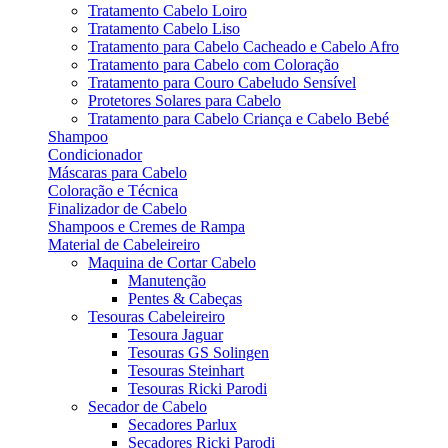
Tratamento Cabelo Loiro
Tratamento Cabelo Liso
Tratamento para Cabelo Cacheado e Cabelo Afro
Tratamento para Cabelo com Coloração
Tratamento para Couro Cabeludo Sensível
Protetores Solares para Cabelo
Tratamento para Cabelo Criança e Cabelo Bebé
Shampoo
Condicionador
Máscaras para Cabelo
Coloração e Técnica
Finalizador de Cabelo
Shampoos e Cremes de Rampa
Material de Cabeleireiro
Maquina de Cortar Cabelo
Manutenção
Pentes & Cabeças
Tesouras Cabeleireiro
Tesoura Jaguar
Tesouras GS Solingen
Tesouras Steinhart
Tesouras Ricki Parodi
Secador de Cabelo
Secadores Parlux
Secadores Ricki Parodi