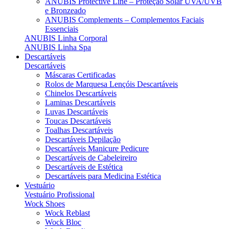
ANUBIS Protective Line – Proteção Solar UVA/UVB
e Bronzeado
ANUBIS Complements – Complementos Faciais
Essenciais
ANUBIS Linha Corporal
ANUBIS Linha Spa
Descartáveis
Descartáveis
Máscaras Certificadas
Rolos de Marquesa Lençóis Descartáveis
Chinelos Descartáveis
Laminas Descartáveis
Luvas Descartáveis
Toucas Descartáveis
Toalhas Descartáveis
Descartáveis Depilação
Descartáveis Manicure Pedicure
Descartáveis de Cabeleireiro
Descartáveis de Estética
Descartáveis para Medicina Estética
Vestuário
Vestuário Profissional
Wock Shoes
Wock Reblast
Wock Bloc