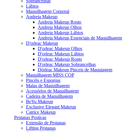
Sobrancelhas
Lábios
Maquilhagem Corporal
Andreia Makeup
Andreia Makeup Rosto
Andreia Makeup Olhos
Andreia Makeup Lábios
Andreia Makeup Essenciais de Maquilhagem
D'orleac Makeup
D'orleac Makeup Olhos
D'orleac Makeup Lábios
D'orleac Makeup Rosto
D'orleac Makeup Sobrancelhas
Dórleac Makeup Pinceis de Maquiagem
Maquilhagem MISS COP
Pincéis e Esponjas
Malas de Maquilhagem
Acessórios de Maquilhagem
Cadeira de Maquilhagem
BeYu Makeup
Exclusive Elegant Makeup
Catrice Makeup
Pestanas Postiças
Extensão de Pestanas
Lifting Pestanas