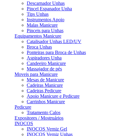
Descarnador Unhas
Pincel Espanador Unha
Tips Unhas
Instrumentos Apoio
Malas Manicure
Pinceis para Unhas
Equipamentos Manicure
Catalisador Unhas LED/UV
Broca Unhas
Ponteiras para Broca de Unhas
Aspiradores Unha
Candeeiro Manicure
Massajador de pés
Moveis para Manicure
Mesas de Manicure
Cadeiras Manicure
Cadeiras Pedicure
Apoio Manicure e Pedicure
Carrinhos Manicure
Pedicure
Tratamento Calos
Expositores / Mostruários
INOCOS
INOCOS Verniz Gel
INOCOS Verniz Unhas