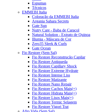
Espumas
Técnicos
EMMEBI Italia
Coloração da EMMEBI Italia
Argania Sahara Secrets
Gate Sun
Nutry Care - Baba de Caracol
Natural Solution - Extrato de Quinoa
Illumia - Máscara de Cor
Zero35 Sleek & Curls
Gate Ocean
Fio Restore (Sem Sal)
Fio Restore Reconstrução Capilar
Fio Restore Antiqueda
Fio Restore Capillary Shock
Fio Restore Extreme Hydrate
Fio Restore Intense Liss
Fio Restore Matizante
Fio Restore Nano Repair
Fio Restore Cachos Mais(+)
Fio Restore Hidrata Mais(+)
Fio Restore Lisos Mais(+)
Fio Restore Termic Selagem
Fio Restore Vigori Trat
Afro Vida (Sem Sal)