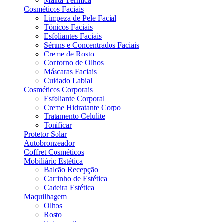
Manta Térmica
Cosméticos Faciais
Limpeza de Pele Facial
Tónicos Faciais
Esfoliantes Faciais
Séruns e Concentrados Faciais
Creme de Rosto
Contorno de Olhos
Máscaras Faciais
Cuidado Labial
Cosméticos Corporais
Esfoliante Corporal
Creme Hidratante Corpo
Tratamento Celulite
Tonificar
Protetor Solar
Autobronzeador
Coffret Cosméticos
Mobiliário Estética
Balcão Recepção
Carrinho de Estética
Cadeira Estética
Maquilhagem
Olhos
Rosto