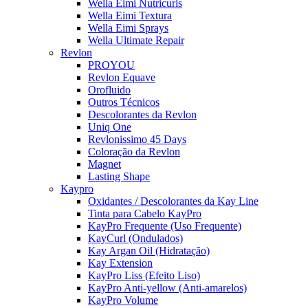
Wella Eimi Nutricurls
Wella Eimi Textura
Wella Eimi Sprays
Wella Ultimate Repair
Revlon
PROYOU
Revlon Equave
Orofluido
Outros Técnicos
Descolorantes da Revlon
Uniq One
Revlonissimo 45 Days
Coloração da Revlon
Magnet
Lasting Shape
Kaypro
Oxidantes / Descolorantes da Kay Line
Tinta para Cabelo KayPro
KayPro Frequente (Uso Frequente)
KayCurl (Ondulados)
Kay Argan Oil (Hidratação)
Kay Extension
KayPro Liss (Efeito Liso)
KayPro Anti-yellow (Anti-amarelos)
KayPro Volume