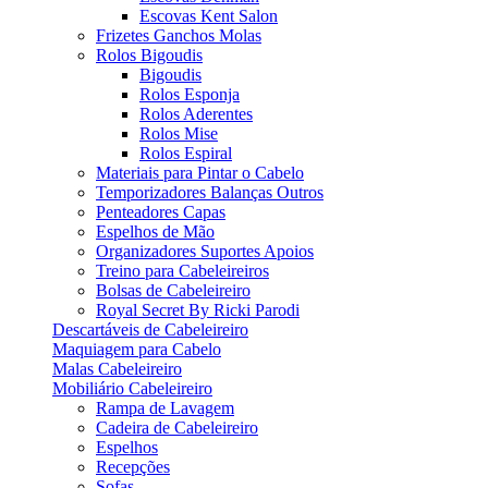
Escovas Kent Salon
Frizetes Ganchos Molas
Rolos Bigoudis
Bigoudis
Rolos Esponja
Rolos Aderentes
Rolos Mise
Rolos Espiral
Materiais para Pintar o Cabelo
Temporizadores Balanças Outros
Penteadores Capas
Espelhos de Mão
Organizadores Suportes Apoios
Treino para Cabeleireiros
Bolsas de Cabeleireiro
Royal Secret By Ricki Parodi
Descartáveis de Cabeleireiro
Maquiagem para Cabelo
Malas Cabeleireiro
Mobiliário Cabeleireiro
Rampa de Lavagem
Cadeira de Cabeleireiro
Espelhos
Recepções
Sofas