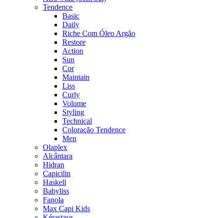
Tendence
Basic
Daily
Riche Com Óleo Argão
Restore
Action
Sun
Cor
Maintain
Liss
Curly
Volume
Styling
Technical
Coloração Tendence
Men
Olaplex
Alcântara
Hidran
Capicilin
Haskell
Babyliss
Fanola
Max Capi Kids
Kérastase