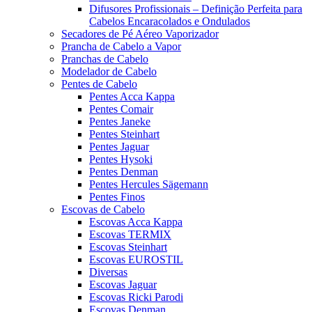
Difusores Profissionais – Definição Perfeita para
Cabelos Encaracolados e Ondulados
Secadores de Pé Aéreo Vaporizador
Prancha de Cabelo a Vapor
Pranchas de Cabelo
Modelador de Cabelo
Pentes de Cabelo
Pentes Acca Kappa
Pentes Comair
Pentes Janeke
Pentes Steinhart
Pentes Jaguar
Pentes Hysoki
Pentes Denman
Pentes Hercules Sägemann
Pentes Finos
Escovas de Cabelo
Escovas Acca Kappa
Escovas TERMIX
Escovas Steinhart
Escovas EUROSTIL
Diversas
Escovas Jaguar
Escovas Ricki Parodi
Escovas Denman