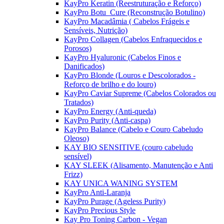
KayPro Keratin (Reestruturação e Reforço)
KayPro Botu_Cure (Reconstrução Botulino)
KayPro Macadâmia ( Cabelos Frágeis e
Sensíveis, Nutrição)
KayPro Collagen (Cabelos Enfraquecidos e
Porosos)
KayPro Hyaluronic (Cabelos Finos e
Danificados)
KayPro Blonde (Louros e Descolorados -
Reforço de brilho e do louro)
KayPro Caviar Supreme (Cabelos Colorados ou
Tratados)
KayPro Energy (Anti-queda)
KayPro Purity (Anti-caspa)
KayPro Balance (Cabelo e Couro Cabeludo
Oleoso)
KAY BIO SENSITIVE (couro cabeludo
sensível)
KAY SLEEK (Alisamento, Manutenção e Anti
Frizz)
KAY UNICA WANING SYSTEM
KayPro Anti-Laranja
KayPro Purage (Ageless Purity)
KayPro Precious Style
Kay Pro Toning Carbon - Vegan