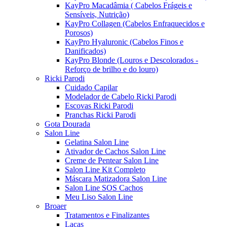
KayPro Macadâmia ( Cabelos Frágeis e
Sensíveis, Nutrição)
KayPro Collagen (Cabelos Enfraquecidos e
Porosos)
KayPro Hyaluronic (Cabelos Finos e
Danificados)
KayPro Blonde (Louros e Descolorados -
Reforço de brilho e do louro)
Ricki Parodi
Cuidado Capilar
Modelador de Cabelo Ricki Parodi
Escovas Ricki Parodi
Pranchas Ricki Parodi
Gota Dourada
Salon Line
Gelatina Salon Line
Ativador de Cachos Salon Line
Creme de Pentear Salon Line
Salon Line Kit Completo
Máscara Matizadora Salon Line
Salon Line SOS Cachos
Meu Liso Salon Line
Broaer
Tratamentos e Finalizantes
Lacas