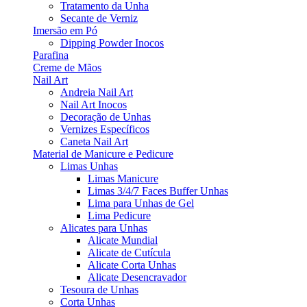
Tratamento da Unha
Secante de Verniz
Imersão em Pó
Dipping Powder Inocos
Parafina
Creme de Mãos
Nail Art
Andreia Nail Art
Nail Art Inocos
Decoração de Unhas
Vernizes Específicos
Caneta Nail Art
Material de Manicure e Pedicure
Limas Unhas
Limas Manicure
Limas 3/4/7 Faces Buffer Unhas
Lima para Unhas de Gel
Lima Pedicure
Alicates para Unhas
Alicate Mundial
Alicate de Cutícula
Alicate Corta Unhas
Alicate Desencravador
Tesoura de Unhas
Corta Unhas