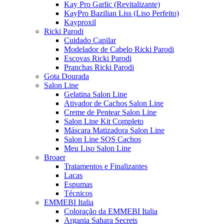
Kay Pro Garlic (Revitalizante)
KayPro Bazilian Liss (Liso Perfeito)
Kayproxil
Ricki Parodi
Cuidado Capilar
Modelador de Cabelo Ricki Parodi
Escovas Ricki Parodi
Pranchas Ricki Parodi
Gota Dourada
Salon Line
Gelatina Salon Line
Ativador de Cachos Salon Line
Creme de Pentear Salon Line
Salon Line Kit Completo
Máscara Matizadora Salon Line
Salon Line SOS Cachos
Meu Liso Salon Line
Broaer
Tratamentos e Finalizantes
Lacas
Espumas
Técnicos
EMMEBI Italia
Coloração da EMMEBI Italia
Argania Sahara Secrets