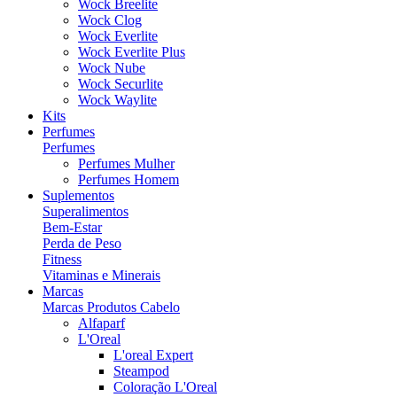
Wock Breelite
Wock Clog
Wock Everlite
Wock Everlite Plus
Wock Nube
Wock Securlite
Wock Waylite
Kits
Perfumes
Perfumes
Perfumes Mulher
Perfumes Homem
Suplementos
Superalimentos
Bem-Estar
Perda de Peso
Fitness
Vitaminas e Minerais
Marcas
Marcas Produtos Cabelo
Alfaparf
L'Oreal
L'oreal Expert
Steampod
Coloração L'Oreal