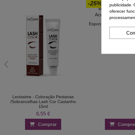
-25%
publicidade. 
oferecer func
processament
Esponja Maquilhagem 3
Gota - D'orle
Con
3,36 €
4,48 
Levissime - Coloração Pestanas
/Sobrancelhas Lash Cor Castanho
15ml
6,55 €
Comprar
Compra