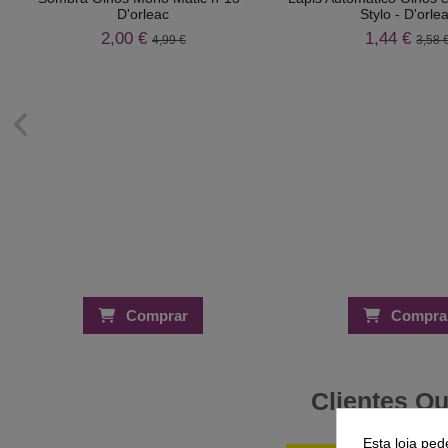
D'orleac
Stylo - D'orle
2,00 €
1,44 €
4,99 €
3,58 
Comprar
Compra
Clientes Q
Esta loja ped