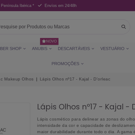
 Península Ibérica *
Envíos em 24/48h
NOVO
BER SHOP
ANUBIS
DESCARTÁVEIS
VESTUÁRIO
PROMOÇÕES
ac Makeup Olhos
Lápis Olhos nº17 - Kajal - D'orleac
Lápis Olhos nº17 - Kajal - 
Lápis cosmético para delinear as zonas do ol
intensidade da cor e capacidade de deslizament
maior durabilidade durante todo o dia. A gama