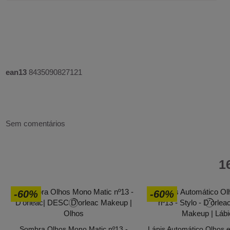
ean13
8435090827121
Sem comentários
1
-60%
-60%
Sombra Olhos Mono Matic nº13 -
Lápis Automático Olhos e