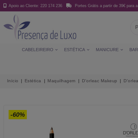
Apoio ao Cliente: 220 174 236
Portes Grátis a partir de 39€ para a
CABELEIREIRO
ESTÉTICA
MANICURE
BAR
Início
Estética
Maquilhagem
D'orleac Makeup
D'orle
-60%