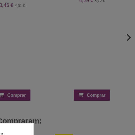
4,29 €
5,72 €
3,46 €
4,61 €
Comprar
Comprar
 Compraram:
 e