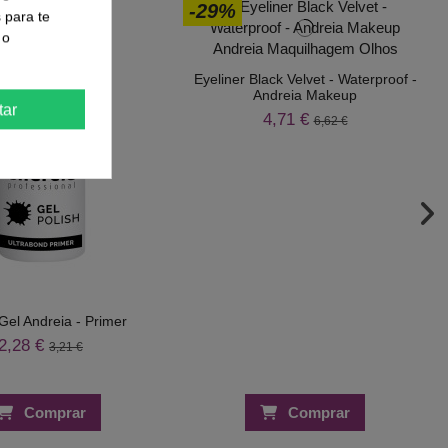
-29%
s para te
 o
Eyeliner Black Velvet - Waterproof -
Andreia Makeup
tar
4,71 €
6,62 €
Gel Andreia - Primer
2,28 €
3,21 €
Comprar
Comprar