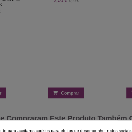
2,00 €
4,99 €
ac
€
r
Comprar
ue Compraram Este Produto Também
e-te para aceitares cookies para efeitos de desempenho, redes sociais