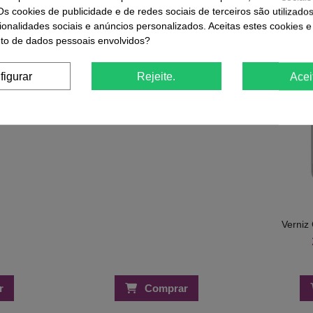
-30%
-29%
Os cookies de publicidade e de redes sociais de terceiros são utilizado
ionalidades sociais e anúncios personalizados. Aceitas estes cookies e
o de dados pessoais envolvidos?
D Blender -
Lima Premium Lavável - Meia Lua
ac
180/240 - Inocos
figurar
Rejeite.
Acei
1,40 €
€
1,99 €
Verniz 
r
Comprar