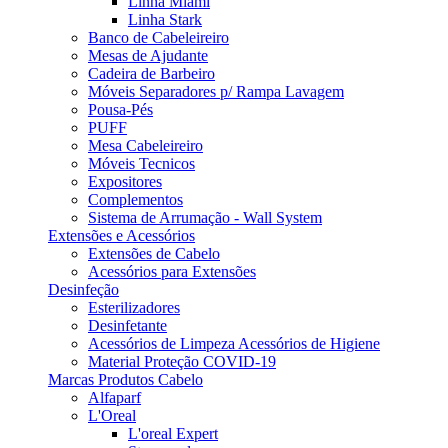
Linha Miami
Linha Stark
Banco de Cabeleireiro
Mesas de Ajudante
Cadeira de Barbeiro
Móveis Separadores p/ Rampa Lavagem
Pousa-Pés
PUFF
Mesa Cabeleireiro
Móveis Tecnicos
Expositores
Complementos
Sistema de Arrumação - Wall System
Extensões e Acessórios
Extensões de Cabelo
Acessórios para Extensões
Desinfeção
Esterilizadores
Desinfetante
Acessórios de Limpeza Acessórios de Higiene
Material Proteção COVID-19
Marcas Produtos Cabelo
Alfaparf
L'Oreal
L'oreal Expert