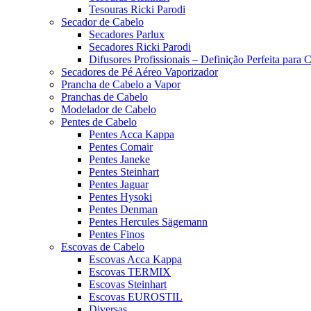
Tesouras Ricki Parodi
Secador de Cabelo
Secadores Parlux
Secadores Ricki Parodi
Difusores Profissionais – Definição Perfeita para
Secadores de Pé Aéreo Vaporizador
Prancha de Cabelo a Vapor
Pranchas de Cabelo
Modelador de Cabelo
Pentes de Cabelo
Pentes Acca Kappa
Pentes Comair
Pentes Janeke
Pentes Steinhart
Pentes Jaguar
Pentes Hysoki
Pentes Denman
Pentes Hercules Sägemann
Pentes Finos
Escovas de Cabelo
Escovas Acca Kappa
Escovas TERMIX
Escovas Steinhart
Escovas EUROSTIL
Diversas