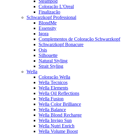
Steampod
Coloração L'Oreal
Finalização
Schwarzkopf Professional
BlondMe
Essensity
Igora
Complementos de Coloração Schwarzkopf
Schwarzkopf Bonacure
Osis
Silhouette
Natural Styling
Strait Styling
Wella
Coloração Wella
Wella Tecnicos
Wella Elements
Wella Oil Reflections
Wella Fusion
Wella Color Brilliance
Wella Balance
Wella Blond Recharge
Wella Invigo Sun
Wella Nutri Enrich
Wella Volume Boost