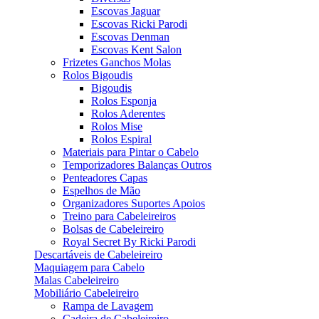
Escovas Jaguar
Escovas Ricki Parodi
Escovas Denman
Escovas Kent Salon
Frizetes Ganchos Molas
Rolos Bigoudis
Bigoudis
Rolos Esponja
Rolos Aderentes
Rolos Mise
Rolos Espiral
Materiais para Pintar o Cabelo
Temporizadores Balanças Outros
Penteadores Capas
Espelhos de Mão
Organizadores Suportes Apoios
Treino para Cabeleireiros
Bolsas de Cabeleireiro
Royal Secret By Ricki Parodi
Descartáveis de Cabeleireiro
Maquiagem para Cabelo
Malas Cabeleireiro
Mobiliário Cabeleireiro
Rampa de Lavagem
Cadeira de Cabeleireiro