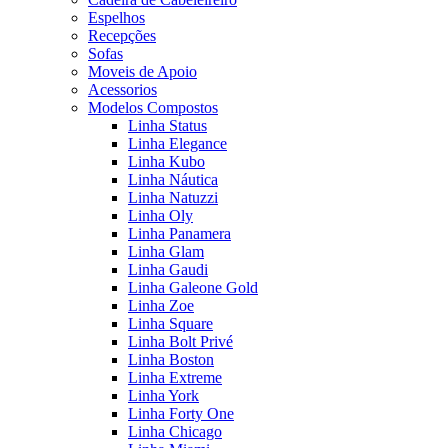
Espelhos
Recepções
Sofas
Moveis de Apoio
Acessorios
Modelos Compostos
Linha Status
Linha Elegance
Linha Kubo
Linha Náutica
Linha Natuzzi
Linha Oly
Linha Panamera
Linha Glam
Linha Gaudi
Linha Galeone Gold
Linha Zoe
Linha Square
Linha Bolt Privé
Linha Boston
Linha Extreme
Linha York
Linha Forty One
Linha Chicago