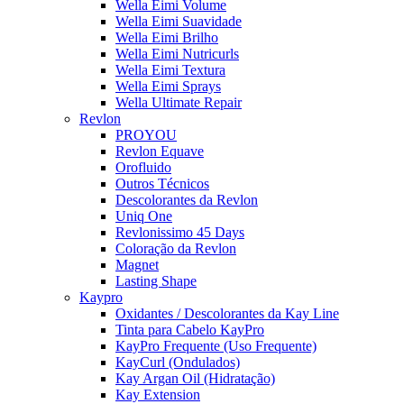
Wella Eimi Volume
Wella Eimi Suavidade
Wella Eimi Brilho
Wella Eimi Nutricurls
Wella Eimi Textura
Wella Eimi Sprays
Wella Ultimate Repair
Revlon
PROYOU
Revlon Equave
Orofluido
Outros Técnicos
Descolorantes da Revlon
Uniq One
Revlonissimo 45 Days
Coloração da Revlon
Magnet
Lasting Shape
Kaypro
Oxidantes / Descolorantes da Kay Line
Tinta para Cabelo KayPro
KayPro Frequente (Uso Frequente)
KayCurl (Ondulados)
Kay Argan Oil (Hidratação)
Kay Extension