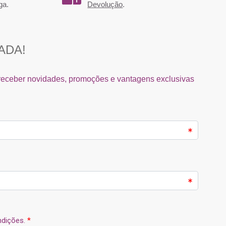
ga.
Devolução
.
o Longer 300ml L'Oreal
Condicionador Hydro Nutritive 200ml
Serie Expert
Equave Revlon
1,43 €
14,56 €
12,70 €
18,20 €
Comprar
Comprar