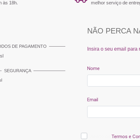
h às 18h.
melhor serviço de entre
ODOS DE PAGAMENTO
ctions 250ml
Shampoo Fio Restore Vigori Trat
Shampoo Pr
300ml Crescimento Capilar
SEGURANÇA
5,18 €
1
 €
6,90 €
r
Comprar