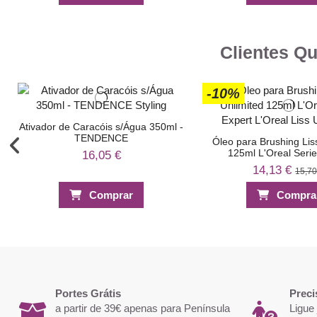
Clientes Q
-10%
Ativador de Caracóis s/Água 350ml -
TENDENCE
Óleo para Brushing Lis
125ml L'Oreal Serie
16,05 €
14,13 €
15,70
Comprar
Compra
-5%
-20%
Shampoo Couro Cabeludo Sensível
350ml TENDENCE
8,40 €
Portes Grátis
Preci
Comprar
a partir de 39€ apenas para Península
Ligue