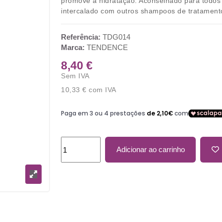
promove a hidratação. Aconselhado para todos
intercalado com outros shampoos de tratament
Referência:
TDG014
Marca:
TENDENCE
8,40 €
Sem IVA
10,33 €
com IVA
Adicionar ao carrinho