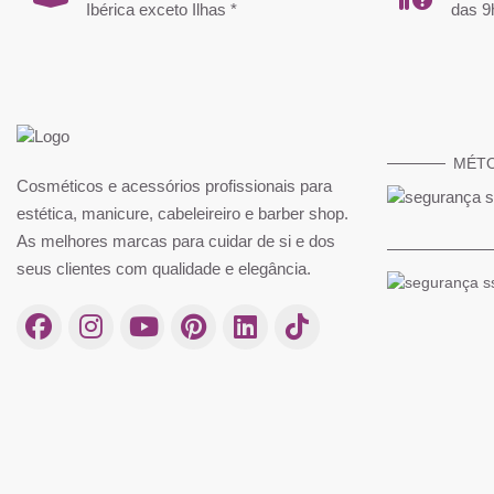
Ibérica exceto Ilhas *
das 9
MÉT
Cosméticos e acessórios profissionais para
Máscara Hidratante Moisture Kick
Shampoo Brilho Oil Refle
estética, manicure, cabeleireiro e barber shop.
Bonacure 200ml - Schwarzkopf
- Wella
As melhores marcas para cuidar de si e dos
16,68 €
11,12 €
17,55 €
13,90
seus clientes com qualidade e elegância.
Comprar
Compra