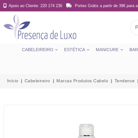
Apoio ao Cliente: 220 174 236
Portes Grátis a partir de 39€ para a
CABELEIREIRO
ESTÉTICA
MANICURE
BAR
Início
Cabeleireiro
Marcas Produtos Cabelo
Tendence