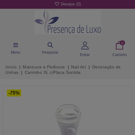
Desejos (
0
)
0
Menu
Pesquisar
Entrar
Carrinho
Início
Manicure e Pedicure
Nail Art
Decoração de
Unhas
Carimbo XL c/Placa Sortida
-75%