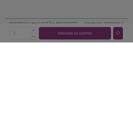
OFEREÇA UM CARTÃO PRESENTE — SIMPLES, RÁPIDO E
ELEGANTE
Adicionar ao carrinho
COMPRAR CARTÃO PRESENTE
PROMOÇÕES E REDUÇÕES
Todas as promoções e reduções de preço constantes na
nossa loja online são válidas de 01/06/2026 A 31/08/2026
INFORMAÇÕES
BLOG DE BELEZA