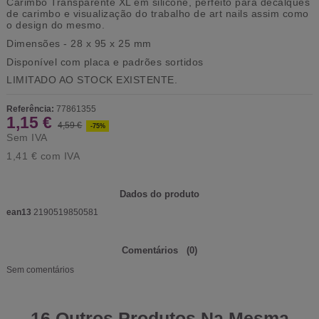
Carimbo Transparente XL em silicone, perfeito para decalques
de carimbo e visualização do trabalho de art nails assim como
o design do mesmo.
Dimensões - 28 x 95 x 25 mm
Disponível com placa e padrões sortidos
LIMITADO AO STOCK EXISTENTE.
Referência:
77861355
1,15 €
4,59 €
-75%
Sem IVA
1,41 €
com IVA
Dados do produto
ean13
2190519850581
Comentários
(0)
Sem comentários
16 Outros Produtos Na Mesma