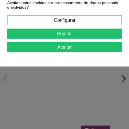
Aceitas estes cookies e o processamento de dados pessoais
Clientes Que Compraram Este
envolvidos?
Produto Também Compraram:
Configurar
-30%
Rejeite.
SUPER PRIMER verniz gel 15ml
INOCOS
Gel Construção Camuflagem Tâmara
Aceitar
5,95 €
30gr Inocos
8,50 €