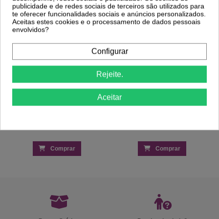
Almofada de Manicure Inocos
publicidade e de redes sociais de terceiros são utilizados para
16,84 €
Alicate Cutículas 10cm - 3mm -
24,05 €
te oferecer funcionalidades sociais e anúncios personalizados.
Baruffaldi
Aceitas estes cookies e o processamento de dados pessoais
5,01 €
6,76 €
envolvidos?
Configurar
Rejeite.
Aceitar
Comprar
Comprar