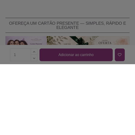
OFEREÇA UM CARTÃO PRESENTE — SIMPLES, RÁPIDO E
ELEGANTE
Adicionar ao carrinho
COMPRAR CARTÃO PRESENTE
PROMOÇÕES E REDUÇÕES
Todas as promoções e reduções de preço constantes na
nossa loja online são válidas de 01/06/2026 A 31/08/2026
INFORMAÇÕES