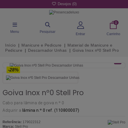
Desejos (
0
)
0
Menu
Pesquisar
Entrar
Carrinho
Início
Manicure e Pedicure
Material de Manicure e
Pedicure
Descarnador Unhas
Goiva Inox nº0 Stell Pro
-28%
Goiva Inox nº0 Stell Pro
Cabo para lâmina de goiva n.º 0
Adquirir a
lâmina n.º 0 ref. (110800007)
Referência:
179022312
Marca:
Stell Pro