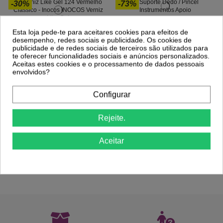
-30%
-73%
Suporte Dedo / Pincel
0,33 €
Verniz Like Gel 124 Vermelho Clássico -
Esta loja pede-te para aceitares cookies para efeitos de
1,20 €
Inocos
desempenho, redes sociais e publicidade. Os cookies de
2,17 €
publicidade e de redes sociais de terceiros são utilizados para
3,09 €
te oferecer funcionalidades sociais e anúncios personalizados.
Aceitas estes cookies e o processamento de dados pessoais
envolvidos?
Configurar
Rejeite.
Aceitar
Comprar
Comprar