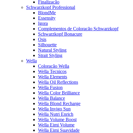
Finalização
Schwarzkopf Professional
BlondMe
Essensity
Igora
Complementos de Coloração Schwarzkopf
Schwarzkopf Bonacure
Osis
Silhouette
Natural Styling
Strait Styling
Wella
Coloração Wella
Wella Tecnicos
Wella Elements
Wella Oil Reflections
Wella Fusion
Wella Color Brilliance
Wella Balance
Wella Blond Recharge
Wella Invigo Sun
Wella Nutri Enrich
Wella Volume Boost
Wella Eimi Volume
Wella Eimi Suavidade