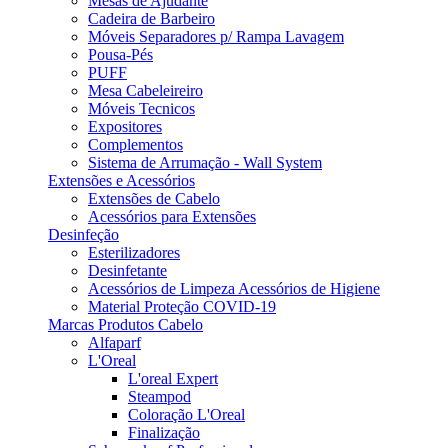
Mesas de Ajudante
Cadeira de Barbeiro
Móveis Separadores p/ Rampa Lavagem
Pousa-Pés
PUFF
Mesa Cabeleireiro
Móveis Tecnicos
Expositores
Complementos
Sistema de Arrumação - Wall System
Extensões e Acessórios
Extensões de Cabelo
Acessórios para Extensões
Desinfeção
Esterilizadores
Desinfetante
Acessórios de Limpeza Acessórios de Higiene
Material Proteção COVID-19
Marcas Produtos Cabelo
Alfaparf
L'Oreal
L'oreal Expert
Steampod
Coloração L'Oreal
Finalização