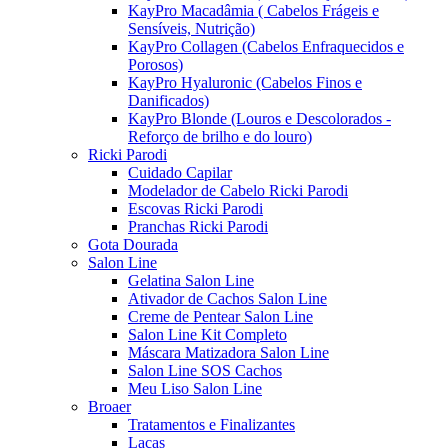
KayPro Macadâmia ( Cabelos Frágeis e
Sensíveis, Nutrição)
KayPro Collagen (Cabelos Enfraquecidos e
Porosos)
KayPro Hyaluronic (Cabelos Finos e
Danificados)
KayPro Blonde (Louros e Descolorados -
Reforço de brilho e do louro)
Ricki Parodi
Cuidado Capilar
Modelador de Cabelo Ricki Parodi
Escovas Ricki Parodi
Pranchas Ricki Parodi
Gota Dourada
Salon Line
Gelatina Salon Line
Ativador de Cachos Salon Line
Creme de Pentear Salon Line
Salon Line Kit Completo
Máscara Matizadora Salon Line
Salon Line SOS Cachos
Meu Liso Salon Line
Broaer
Tratamentos e Finalizantes
Lacas