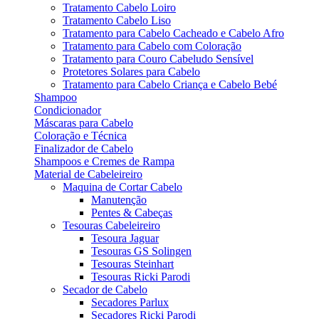
Tratamento Cabelo Loiro
Tratamento Cabelo Liso
Tratamento para Cabelo Cacheado e Cabelo Afro
Tratamento para Cabelo com Coloração
Tratamento para Couro Cabeludo Sensível
Protetores Solares para Cabelo
Tratamento para Cabelo Criança e Cabelo Bebé
Shampoo
Condicionador
Máscaras para Cabelo
Coloração e Técnica
Finalizador de Cabelo
Shampoos e Cremes de Rampa
Material de Cabeleireiro
Maquina de Cortar Cabelo
Manutenção
Pentes & Cabeças
Tesouras Cabeleireiro
Tesoura Jaguar
Tesouras GS Solingen
Tesouras Steinhart
Tesouras Ricki Parodi
Secador de Cabelo
Secadores Parlux
Secadores Ricki Parodi