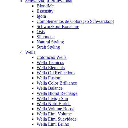
Schwarzkopf Professional
BlondMe
Essensity
Igora
Complementos de Coloração Schwarzkopf
Schwarzkopf Bonacure
Osis
Silhouette
Natural Styling
Strait Styling
Wella
Coloração Wella
Wella Tecnicos
Wella Elements
Wella Oil Reflections
Wella Fusion
Wella Color Brilliance
Wella Balance
Wella Blond Recharge
Wella Invigo Sun
Wella Nutri Enrich
Wella Volume Boost
Wella Eimi Volume
Wella Eimi Suavidade
Wella Eimi Brilho