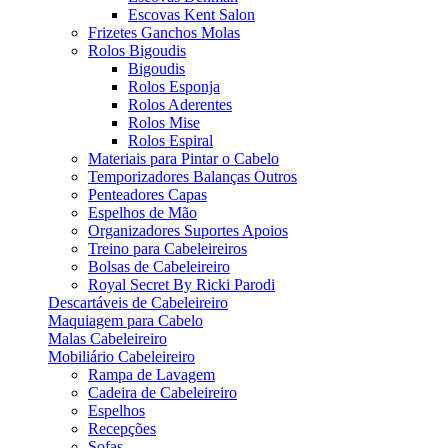
Escovas Kent Salon
Frizetes Ganchos Molas
Rolos Bigoudis
Bigoudis
Rolos Esponja
Rolos Aderentes
Rolos Mise
Rolos Espiral
Materiais para Pintar o Cabelo
Temporizadores Balanças Outros
Penteadores Capas
Espelhos de Mão
Organizadores Suportes Apoios
Treino para Cabeleireiros
Bolsas de Cabeleireiro
Royal Secret By Ricki Parodi
Descartáveis de Cabeleireiro
Maquiagem para Cabelo
Malas Cabeleireiro
Mobiliário Cabeleireiro
Rampa de Lavagem
Cadeira de Cabeleireiro
Espelhos
Recepções
Sofas