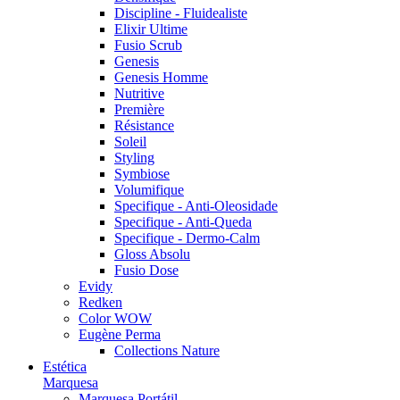
Discipline - Fluidealiste
Elixir Ultime
Fusio Scrub
Genesis
Genesis Homme
Nutritive
Première
Résistance
Soleil
Styling
Symbiose
Volumifique
Specifique - Anti-Oleosidade
Specifique - Anti-Queda
Specifique - Dermo-Calm
Gloss Absolu
Fusio Dose
Evidy
Redken
Color WOW
Eugène Perma
Collections Nature
Estética
Marquesa
Marquesa Portátil