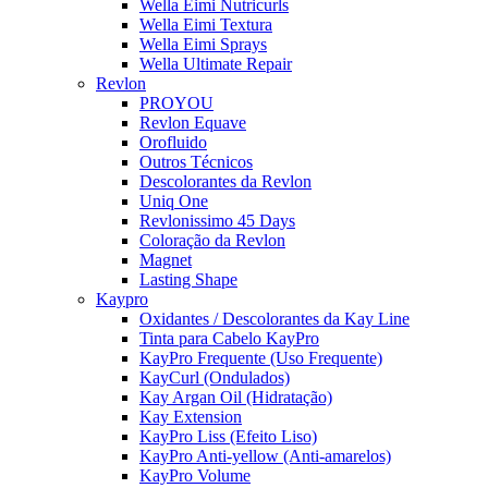
Wella Eimi Nutricurls
Wella Eimi Textura
Wella Eimi Sprays
Wella Ultimate Repair
Revlon
PROYOU
Revlon Equave
Orofluido
Outros Técnicos
Descolorantes da Revlon
Uniq One
Revlonissimo 45 Days
Coloração da Revlon
Magnet
Lasting Shape
Kaypro
Oxidantes / Descolorantes da Kay Line
Tinta para Cabelo KayPro
KayPro Frequente (Uso Frequente)
KayCurl (Ondulados)
Kay Argan Oil (Hidratação)
Kay Extension
KayPro Liss (Efeito Liso)
KayPro Anti-yellow (Anti-amarelos)
KayPro Volume