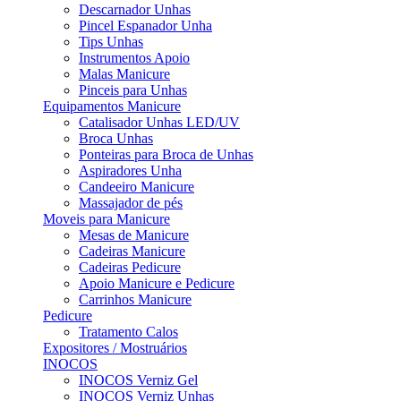
Descarnador Unhas
Pincel Espanador Unha
Tips Unhas
Instrumentos Apoio
Malas Manicure
Pinceis para Unhas
Equipamentos Manicure
Catalisador Unhas LED/UV
Broca Unhas
Ponteiras para Broca de Unhas
Aspiradores Unha
Candeeiro Manicure
Massajador de pés
Moveis para Manicure
Mesas de Manicure
Cadeiras Manicure
Cadeiras Pedicure
Apoio Manicure e Pedicure
Carrinhos Manicure
Pedicure
Tratamento Calos
Expositores / Mostruários
INOCOS
INOCOS Verniz Gel
INOCOS Verniz Unhas