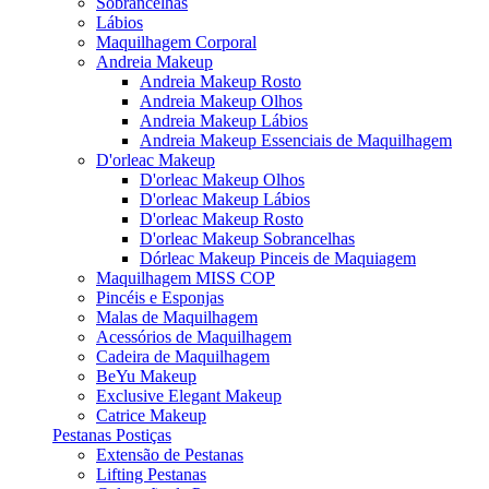
Sobrancelhas
Lábios
Maquilhagem Corporal
Andreia Makeup
Andreia Makeup Rosto
Andreia Makeup Olhos
Andreia Makeup Lábios
Andreia Makeup Essenciais de Maquilhagem
D'orleac Makeup
D'orleac Makeup Olhos
D'orleac Makeup Lábios
D'orleac Makeup Rosto
D'orleac Makeup Sobrancelhas
Dórleac Makeup Pinceis de Maquiagem
Maquilhagem MISS COP
Pincéis e Esponjas
Malas de Maquilhagem
Acessórios de Maquilhagem
Cadeira de Maquilhagem
BeYu Makeup
Exclusive Elegant Makeup
Catrice Makeup
Pestanas Postiças
Extensão de Pestanas
Lifting Pestanas