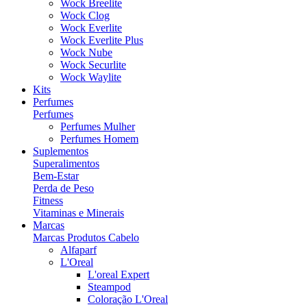
Wock Breelite
Wock Clog
Wock Everlite
Wock Everlite Plus
Wock Nube
Wock Securlite
Wock Waylite
Kits
Perfumes
Perfumes
Perfumes Mulher
Perfumes Homem
Suplementos
Superalimentos
Bem-Estar
Perda de Peso
Fitness
Vitaminas e Minerais
Marcas
Marcas Produtos Cabelo
Alfaparf
L'Oreal
L'oreal Expert
Steampod
Coloração L'Oreal