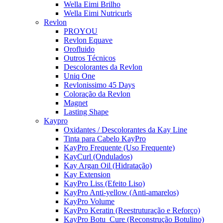
Wella Eimi Brilho
Wella Eimi Nutricurls
Revlon
PROYOU
Revlon Equave
Orofluido
Outros Técnicos
Descolorantes da Revlon
Uniq One
Revlonissimo 45 Days
Coloração da Revlon
Magnet
Lasting Shape
Kaypro
Oxidantes / Descolorantes da Kay Line
Tinta para Cabelo KayPro
KayPro Frequente (Uso Frequente)
KayCurl (Ondulados)
Kay Argan Oil (Hidratação)
Kay Extension
KayPro Liss (Efeito Liso)
KayPro Anti-yellow (Anti-amarelos)
KayPro Volume
KayPro Keratin (Reestruturação e Reforço)
KayPro Botu_Cure (Reconstrução Botulino)