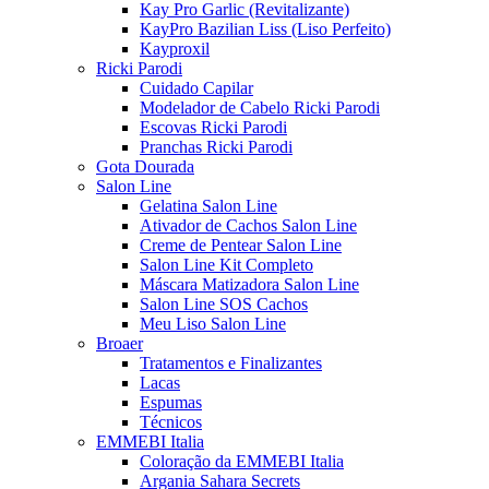
Kay Pro Garlic (Revitalizante)
KayPro Bazilian Liss (Liso Perfeito)
Kayproxil
Ricki Parodi
Cuidado Capilar
Modelador de Cabelo Ricki Parodi
Escovas Ricki Parodi
Pranchas Ricki Parodi
Gota Dourada
Salon Line
Gelatina Salon Line
Ativador de Cachos Salon Line
Creme de Pentear Salon Line
Salon Line Kit Completo
Máscara Matizadora Salon Line
Salon Line SOS Cachos
Meu Liso Salon Line
Broaer
Tratamentos e Finalizantes
Lacas
Espumas
Técnicos
EMMEBI Italia
Coloração da EMMEBI Italia
Argania Sahara Secrets