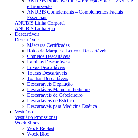
ANUBIS Protective Line – Proteção Solar UVA/UVB
e Bronzeado
ANUBIS Complements – Complementos Faciais
Essenciais
ANUBIS Linha Corporal
ANUBIS Linha Spa
Descartáveis
Descartáveis
Máscaras Certificadas
Rolos de Marquesa Lençóis Descartáveis
Chinelos Descartáveis
Laminas Descartáveis
Luvas Descartáveis
Toucas Descartáveis
Toalhas Descartáveis
Descartáveis Depilação
Descartáveis Manicure Pedicure
Descartáveis de Cabeleireiro
Descartáveis de Estética
Descartáveis para Medicina Estética
Vestuário
Vestuário Profissional
Wock Shoes
Wock Reblast
Wock Bloc