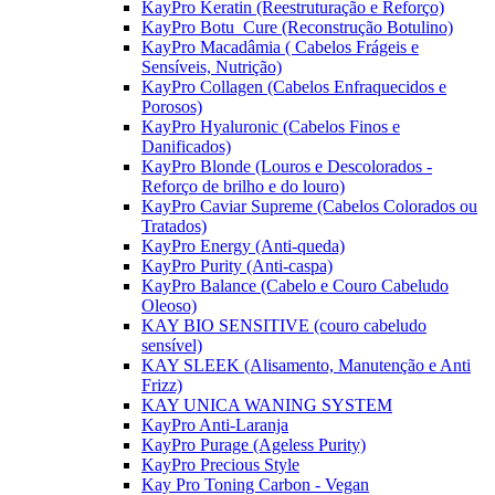
KayPro Keratin (Reestruturação e Reforço)
KayPro Botu_Cure (Reconstrução Botulino)
KayPro Macadâmia ( Cabelos Frágeis e
Sensíveis, Nutrição)
KayPro Collagen (Cabelos Enfraquecidos e
Porosos)
KayPro Hyaluronic (Cabelos Finos e
Danificados)
KayPro Blonde (Louros e Descolorados -
Reforço de brilho e do louro)
KayPro Caviar Supreme (Cabelos Colorados ou
Tratados)
KayPro Energy (Anti-queda)
KayPro Purity (Anti-caspa)
KayPro Balance (Cabelo e Couro Cabeludo
Oleoso)
KAY BIO SENSITIVE (couro cabeludo
sensível)
KAY SLEEK (Alisamento, Manutenção e Anti
Frizz)
KAY UNICA WANING SYSTEM
KayPro Anti-Laranja
KayPro Purage (Ageless Purity)
KayPro Precious Style
Kay Pro Toning Carbon - Vegan