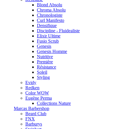
Blond Absolu
Chroma Absolu
Chronologiste
Curl Manifesto
Densifique
Discipline - Fluidealiste
Elixir Ultime
Fusio Scrub
Genesis
Genesis Homme
Nutritive
Première
Résistance
Soleil
Styling
Evidy
Redken
Color WOW
Eugène Perma
Collections Nature
Marcas Barbershop
Beard Club
FNX
Barburys