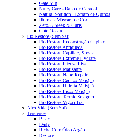
Gate Sun
Nutry Care - Baba de Caracol
Natural Solution - Extrato de Quinoa
Illumia - Máscara de Cor
Zero35 Sleek & Curls
Gate Ocean
Fio Restore (Sem Sal)
Fio Restore Reconstrução Capilar
Fio Restore Antiqueda
Fio Restore Capillary Shock
Fio Restore Extreme Hydrate
Fio Restore Intense Liss
Fio Restore Matizante
Fio Restore Nano Repair
Fio Restore Cachos Mais(+)
Fio Restore Hidrata Mais(+)
Fio Restore Lisos Mais(+)
Fio Restore Termic Selagem
Fio Restore Vigori Trat
Afro Vida (Sem Sal)
Tendence
Basic
Daily
Riche Com Óleo Argão
Restore