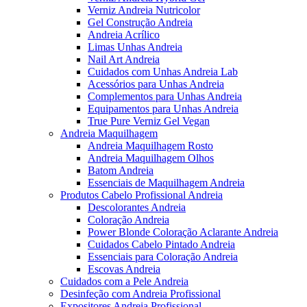
Verniz Andreia Nutricolor
Gel Construção Andreia
Andreia Acrílico
Limas Unhas Andreia
Nail Art Andreia
Cuidados com Unhas Andreia Lab
Acessórios para Unhas Andreia
Complementos para Unhas Andreia
Equipamentos para Unhas Andreia
True Pure Verniz Gel Vegan
Andreia Maquilhagem
Andreia Maquilhagem Rosto
Andreia Maquilhagem Olhos
Batom Andreia
Essenciais de Maquilhagem Andreia
Produtos Cabelo Profissional Andreia
Descolorantes Andreia
Coloração Andreia
Power Blonde Coloração Aclarante Andreia
Cuidados Cabelo Pintado Andreia
Essenciais para Coloração Andreia
Escovas Andreia
Cuidados com a Pele Andreia
Desinfeção com Andreia Profissional
Expositores Andreia Profissional