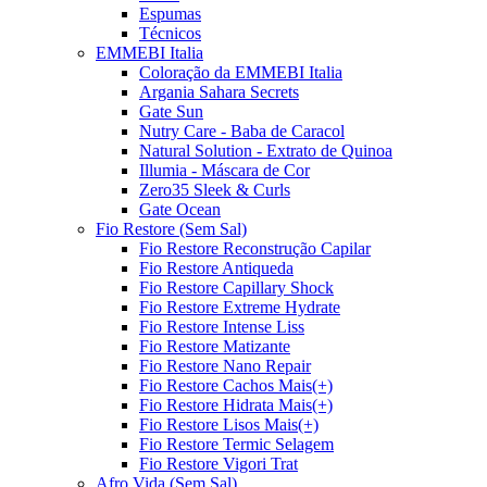
Espumas
Técnicos
EMMEBI Italia
Coloração da EMMEBI Italia
Argania Sahara Secrets
Gate Sun
Nutry Care - Baba de Caracol
Natural Solution - Extrato de Quinoa
Illumia - Máscara de Cor
Zero35 Sleek & Curls
Gate Ocean
Fio Restore (Sem Sal)
Fio Restore Reconstrução Capilar
Fio Restore Antiqueda
Fio Restore Capillary Shock
Fio Restore Extreme Hydrate
Fio Restore Intense Liss
Fio Restore Matizante
Fio Restore Nano Repair
Fio Restore Cachos Mais(+)
Fio Restore Hidrata Mais(+)
Fio Restore Lisos Mais(+)
Fio Restore Termic Selagem
Fio Restore Vigori Trat
Afro Vida (Sem Sal)