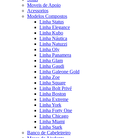
Moveis de Apoio
Acessorios
Modelos Compostos
Linha Status
Linha Elegance
Linha Kubo
Linha Náutica
Linha Natuzzi
Linha Oly
Linha Panamera
Linha Glam
Linha Gaudi
Linha Galeone Gold
Linha Zoe
Linha Square
Linha Bolt Privé
Linha Boston
Linha Extreme
Linha York
Linha Forty One
Linha Chicago
Linha Miami
Linha Stark
Banco de Cabeleireiro