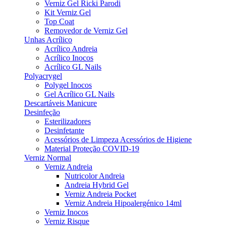
Verniz Gel Ricki Parodi
Kit Verniz Gel
Top Coat
Removedor de Verniz Gel
Unhas Acrílico
Acrílico Andreia
Acrílico Inocos
Acrílico GL Nails
Polyacrygel
Polygel Inocos
Gel Acrílico GL Nails
Descartáveis Manicure
Desinfeção
Esterilizadores
Desinfetante
Acessórios de Limpeza Acessórios de Higiene
Material Proteção COVID-19
Verniz Normal
Verniz Andreia
Nutricolor Andreia
Andreia Hybrid Gel
Verniz Andreia Pocket
Verniz Andreia Hipoalergénico 14ml
Verniz Inocos
Verniz Risque