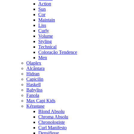
Action
Sun
Cor
Maintain
Liss
Curly
Volume
Styling
Technical
Coloração Tendence
Men
Olaplex
Alcântara
Hidran
Capicilin
Haskell
Babyliss
Fanola
Max Capi Kids
Kérastase
Blond Absolu
Chroma Absolu
Chronologiste
Curl Manifesto
Densifique