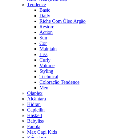
Tendence
Basic
Daily
Riche Com Óleo Argão
Restore
Action
Sun
Cor
Maintain
Liss
Curly
Volume
Styling
Technical
Coloração Tendence
Men
Olaplex
Alcântara
Hidran
Capicilin
Haskell
Babyliss
Fanola
Max Capi Kids
Kérastase