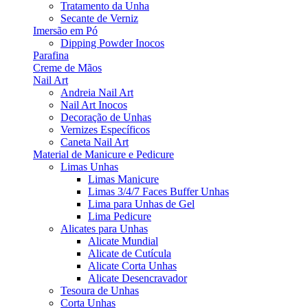
Tratamento da Unha
Secante de Verniz
Imersão em Pó
Dipping Powder Inocos
Parafina
Creme de Mãos
Nail Art
Andreia Nail Art
Nail Art Inocos
Decoração de Unhas
Vernizes Específicos
Caneta Nail Art
Material de Manicure e Pedicure
Limas Unhas
Limas Manicure
Limas 3/4/7 Faces Buffer Unhas
Lima para Unhas de Gel
Lima Pedicure
Alicates para Unhas
Alicate Mundial
Alicate de Cutícula
Alicate Corta Unhas
Alicate Desencravador
Tesoura de Unhas
Corta Unhas