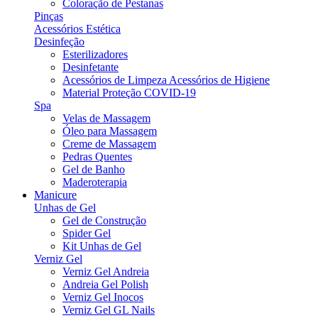
Coloração de Pestanas
Pinças
Acessórios Estética
Desinfeção
Esterilizadores
Desinfetante
Acessórios de Limpeza Acessórios de Higiene
Material Proteção COVID-19
Spa
Velas de Massagem
Óleo para Massagem
Creme de Massagem
Pedras Quentes
Gel de Banho
Maderoterapia
Manicure
Unhas de Gel
Gel de Construção
Spider Gel
Kit Unhas de Gel
Verniz Gel
Verniz Gel Andreia
Andreia Gel Polish
Verniz Gel Inocos
Verniz Gel GL Nails