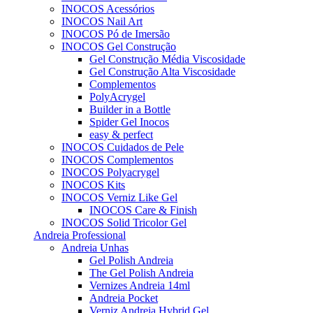
INOCOS Acessórios
INOCOS Nail Art
INOCOS Pó de Imersão
INOCOS Gel Construção
Gel Construção Média Viscosidade
Gel Construção Alta Viscosidade
Complementos
PolyAcrygel
Builder in a Bottle
Spider Gel Inocos
easy & perfect
INOCOS Cuidados de Pele
INOCOS Complementos
INOCOS Polyacrygel
INOCOS Kits
INOCOS Verniz Like Gel
INOCOS Care & Finish
INOCOS Solid Tricolor Gel
Andreia Professional
Andreia Unhas
Gel Polish Andreia
The Gel Polish Andreia
Vernizes Andreia 14ml
Andreia Pocket
Verniz Andreia Hybrid Gel