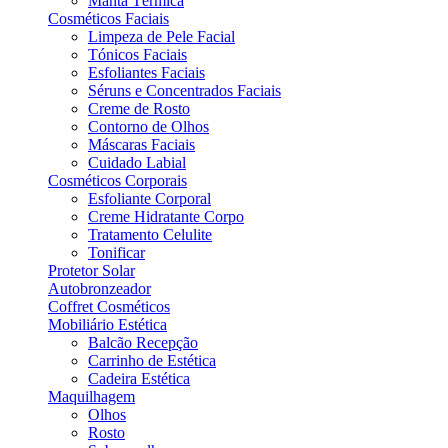
Manta Térmica
Cosméticos Faciais
Limpeza de Pele Facial
Tónicos Faciais
Esfoliantes Faciais
Séruns e Concentrados Faciais
Creme de Rosto
Contorno de Olhos
Máscaras Faciais
Cuidado Labial
Cosméticos Corporais
Esfoliante Corporal
Creme Hidratante Corpo
Tratamento Celulite
Tonificar
Protetor Solar
Autobronzeador
Coffret Cosméticos
Mobiliário Estética
Balcão Recepção
Carrinho de Estética
Cadeira Estética
Maquilhagem
Olhos
Rosto