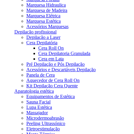
Marquesa Hidraulica
Marquesa de Madeira
Marquesa Elétrica
Marquesa Estética
Acessórios Marquesas
Depilação profissional
Depilação a Laser
Cera Depilatória
Cera Roll On
Cera Depilatoria Granulada
Cera em Lata
Pré Depilação e Pós Depilação
Acessórios e Descartáveis Depilação
Panela de Cera
Aquecedor de Cera Roll On
Kit Depilação Cera Quente
Aparatologia estética
Equipamentos de Estética
Sauna Facial
Lupa Estética
Massajador
Microdermoabrasão
Peeling Ultrassónico
Eletroestimulação