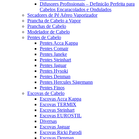
Difusores Profissionais – Definição Perfeita para
Cabelos Encaracolados e Ondulados
Secadores de Pé Aéreo Vaporizador
Prancha de Cabelo a Vapor
Pranchas de Cabelo
Modelador de Cabelo
Pentes de Cabelo
Pentes Acca Kappa
Pentes Comair
Pentes Janeke
Pentes Steinhart
Pentes Jaguar
Pentes Hysoki
Pentes Denman
Pentes Hercules Sägemann
Pentes Finos
Escovas de Cabelo
Escovas Acca Kappa
Escovas TERMIX
Escovas Steinhart
Escovas EUROSTIL
Diversas
Escovas Jaguar
Escovas Ricki Parodi
Escovas Denman