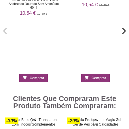
10,54 €
Acobreado Dourado Sem Amoníaco
12,40 €
60ml
10,54 €
12,40 €
Comprar
Comprar
Clientes Que Compraram Este
Produto Também Compraram:
-30%
-29%