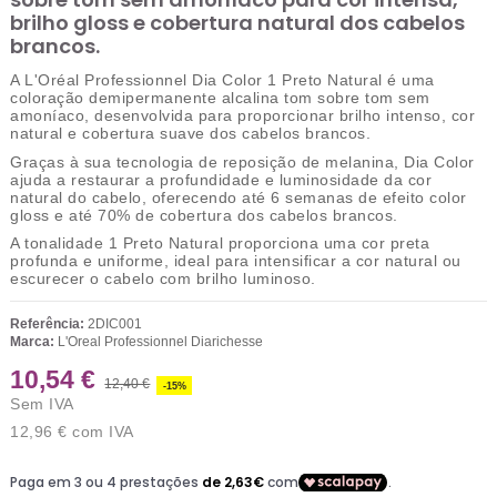
brilho gloss e cobertura natural dos cabelos
brancos.
A
L'Oréal Professionnel Dia Color 1 Preto Natural
é uma
coloração
demipermanente alcalina tom sobre tom sem
amoníaco
, desenvolvida para proporcionar brilho intenso, cor
natural e cobertura suave dos cabelos brancos.
Graças à sua
tecnologia de reposição de melanina
, Dia Color
ajuda a restaurar a profundidade e luminosidade da cor
natural do cabelo, oferecendo
até 6 semanas de efeito color
gloss
e
até 70% de cobertura dos cabelos brancos
.
A tonalidade
1 Preto Natural
proporciona uma cor preta
profunda e uniforme, ideal para intensificar a cor natural ou
escurecer o cabelo com brilho luminoso.
Referência:
2DIC001
Marca:
L'Oreal Professionnel Diarichesse
10,54 €
12,40 €
-15%
Sem IVA
12,96 €
com IVA