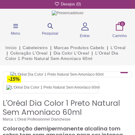
Desejos (
0
)
0
Menu
Pesquisar
Entrar
Carrinho
Início
Cabeleireiro
Marcas Produtos Cabelo
L'Oreal
Coloração L'Oreal
Dia Color L'Oreal
L'Oréal Dia
Color 1 Preto Natural Sem Amoníaco 60ml
-15%
L'Oréal Dia Color 1 Preto Natural
Sem Amoníaco 60ml
Marca:
L'Oreal Professionnel Diarichesse
Coloração demipermanente alcalina tom
sobre tom sem amoníaco para cor intensa,