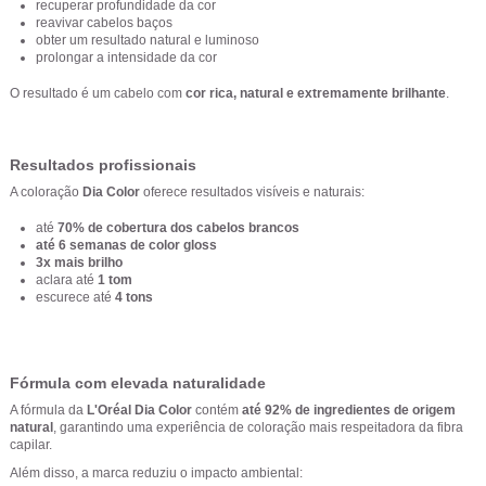
recuperar profundidade da cor
reavivar cabelos baços
obter um resultado natural e luminoso
prolongar a intensidade da cor
O resultado é um cabelo com
cor rica, natural e extremamente brilhante
.
Resultados profissionais
A coloração
Dia Color
oferece resultados visíveis e naturais:
até
70% de cobertura dos cabelos brancos
até 6 semanas de color gloss
3x mais brilho
aclara até
1 tom
escurece até
4 tons
Fórmula com elevada naturalidade
A fórmula da
L'Oréal Dia Color
contém
até 92% de ingredientes de origem
natural
, garantindo uma experiência de coloração mais respeitadora da fibra
capilar.
Além disso, a marca reduziu o impacto ambiental: