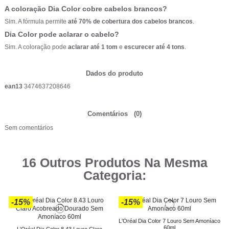
A coloração Dia Color cobre cabelos brancos?
Sim. A fórmula permite
até 70% de cobertura dos cabelos brancos
.
Dia Color pode aclarar o cabelo?
Sim. A coloração pode
aclarar até 1 tom
e
escurecer até 4 tons
.
Dados do produto
ean13
3474637208646
Comentários
(0)
Sem comentários
16 Outros Produtos Na Mesma
Categoria:
-15%
-15%
L'Oréal Dia Color 7 Louro Sem Amoníaco
60ml
L'Oréal Dia Color 8.43 Louro Claro