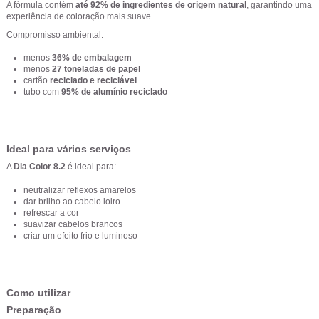
A fórmula contém
até 92% de ingredientes de origem natural
, garantindo uma
experiência de coloração mais suave.
Compromisso ambiental:
menos
36% de embalagem
menos
27 toneladas de papel
cartão
reciclado e reciclável
tubo com
95% de alumínio reciclado
Ideal para vários serviços
A
Dia Color 8.2
é ideal para:
neutralizar reflexos amarelos
dar brilho ao cabelo loiro
refrescar a cor
suavizar cabelos brancos
criar um efeito frio e luminoso
Como utilizar
Preparação