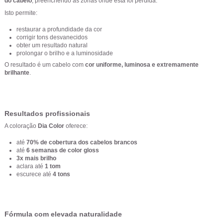
do cabelo
, preenchendo as zonas onde esta foi perdida.
Isto permite:
restaurar a profundidade da cor
corrigir tons desvanecidos
obter um resultado natural
prolongar o brilho e a luminosidade
O resultado é um cabelo com
cor uniforme, luminosa e extremamente
brilhante
.
Resultados profissionais
A coloração
Dia Color
oferece:
até
70% de cobertura dos cabelos brancos
até
6 semanas de color gloss
3x mais brilho
aclara até
1 tom
escurece até
4 tons
Fórmula com elevada naturalidade