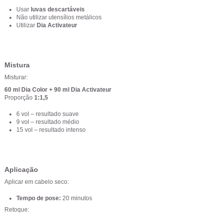
Usar
luvas descartáveis
Não utilizar utensílios metálicos
Utilizar
Dia Activateur
Mistura
Misturar:
60 ml Dia Color + 90 ml Dia Activateur
Proporção
1:1,5
6 vol – resultado suave
9 vol – resultado médio
15 vol – resultado intenso
Aplicação
Aplicar em cabelo seco:
Tempo de pose:
20 minutos
Retoque: