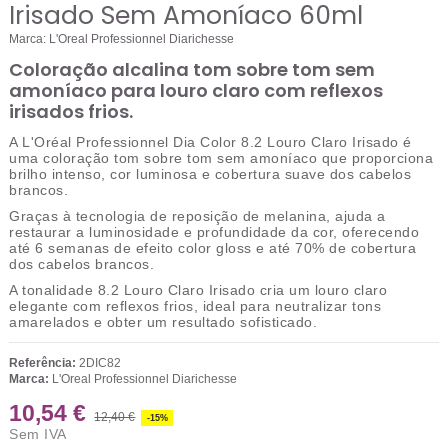
Irisado Sem Amoníaco 60ml
Marca:
L'Oreal Professionnel Diarichesse
Coloração alcalina tom sobre tom sem
amoníaco para louro claro com reflexos
irisados frios.
A
L'Oréal Professionnel Dia Color 8.2 Louro Claro Irisado
é
uma coloração
tom sobre tom sem amoníaco
que proporciona
brilho intenso, cor luminosa e cobertura suave dos cabelos
brancos.
Graças à
tecnologia de reposição de melanina
, ajuda a
restaurar a luminosidade e profundidade da cor, oferecendo
até 6 semanas de efeito color gloss
e
até 70% de cobertura
dos cabelos brancos
.
A tonalidade
8.2 Louro Claro Irisado
cria um louro claro
elegante com reflexos frios, ideal para neutralizar tons
amarelados e obter um resultado sofisticado.
Referência:
2DIC82
Marca:
L'Oreal Professionnel Diarichesse
10,54 €
12,40 €
-15%
Sem IVA