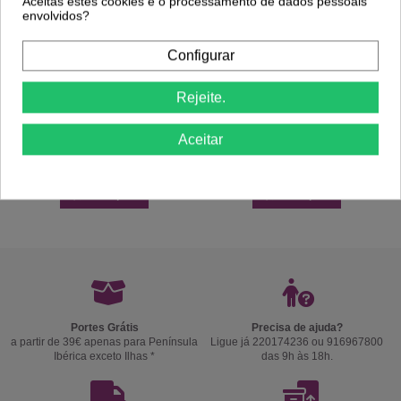
Aceitas estes cookies e o processamento de dados pessoais
envolvidos?
Configurar
Rejeite.
Aceitar
Comprar
Comprar
Portes Grátis
Precisa de ajuda?
a partir de 39€ apenas para Península
Ligue já 220174236 ou 916967800
Ibérica exceto Ilhas *
das 9h às 18h.