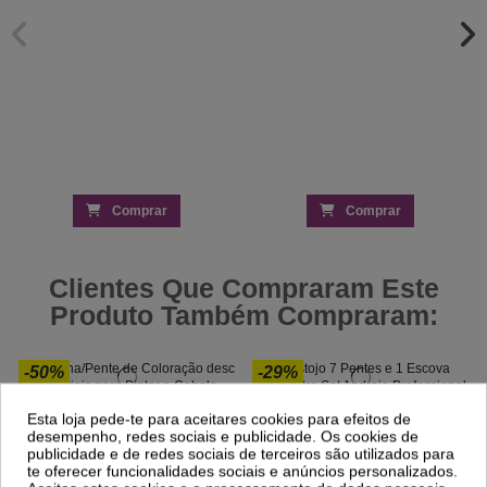
Comprar
Comprar
Clientes Que Compraram Este
Produto Também Compraram:
-50%
-29%
Trincha/Pente de Coloração
Estojo 7 Pentes e 1 Escova Infinite Pro
Esta loja pede-te para aceitares cookies para efeitos de
Set Andreia Professional
0,28 €
desempenho, redes sociais e publicidade. Os cookies de
0,56 €
20,31 €
28,60 €
publicidade e de redes sociais de terceiros são utilizados para
te oferecer funcionalidades sociais e anúncios personalizados.