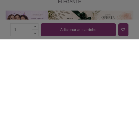
ELEGANTE
Adicionar ao carrinho
COMPRAR CARTÃO PRESENTE
PROMOÇÕES E REDUÇÕES
Todas as promoções e reduções de preço constantes na
nossa loja online são válidas de 01/06/2026 A 31/08/2026
INFORMAÇÕES
BLOG DE BELEZA
CONTATOS