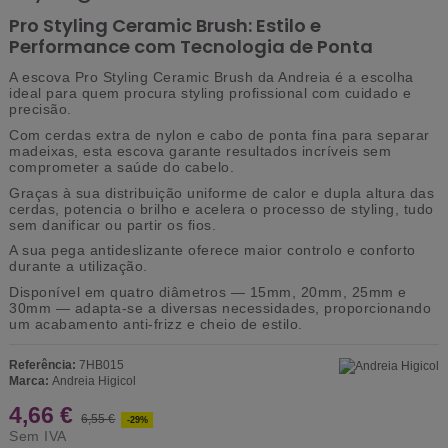
Pro Styling Ceramic Brush: Estilo e
Performance com Tecnologia de Ponta
A escova Pro Styling Ceramic Brush da Andreia é a escolha
ideal para quem procura styling profissional com cuidado e
precisão.
Com cerdas extra de nylon e cabo de ponta fina para separar
madeixas, esta escova garante resultados incríveis sem
comprometer a saúde do cabelo.
Graças à sua distribuição uniforme de calor e dupla altura das
cerdas, potencia o brilho e acelera o processo de styling, tudo
sem danificar ou partir os fios.
A sua pega antideslizante oferece maior controlo e conforto
durante a utilização.
Disponível em quatro diâmetros — 15mm, 20mm, 25mm e
30mm — adapta-se a diversas necessidades, proporcionando
um acabamento anti-frizz e cheio de estilo.
Referência:
7HB015
Marca:
Andreia Higicol
4,66 €
6,55 €
-29%
Sem IVA