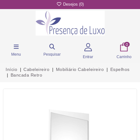
Desejos (
0
)
0
Menu
Pesquisar
Entrar
Carrinho
Início
Cabeleireiro
Mobiliário Cabeleireiro
Espelhos
Bancada Retro