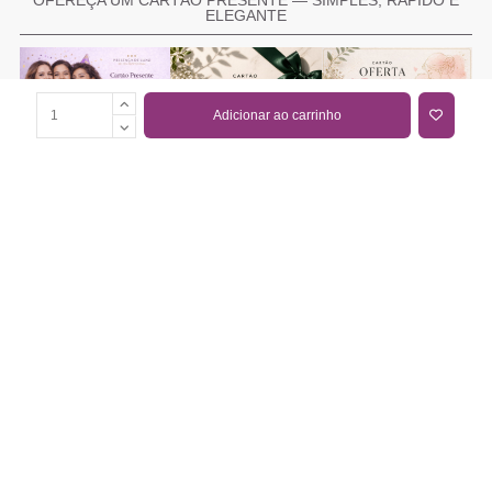
ELEGANTE
Adicionar ao carrinho
COMPRAR CARTÃO PRESENTE
PROMOÇÕES E REDUÇÕES
Todas as promoções e reduções de preço constantes na
nossa loja online são válidas de 01/06/2026 A 31/08/2026
INFORMAÇÕES
BLOG DE BELEZA