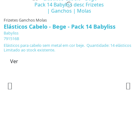
Frizetes Ganchos Molas
Elásticos Cabelo - Bege - Pack 14 Babyliss
Babyliss
791516B
Elásticos para cabelo sem metal em cor beje. Quantidade: 14 elásticos
Limitado ao stock existente.
Ver
F
1
F
7
0
T
c