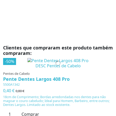
pr
e 
p
Clientes que compraram este produto também
compraram:
-50%
Pentes de Cabelo
Pente Dentes Largos 408 Pro
5500A1342
0,40 €
0,80 €
18cm de Comprimento; Bordas arredondadas nos dentes para não
magoar o couro cabeludo; Ideal para Homem, Barbeiro, entre outros;
Dentes Largos. Limitado ao stock existente.
Comprar