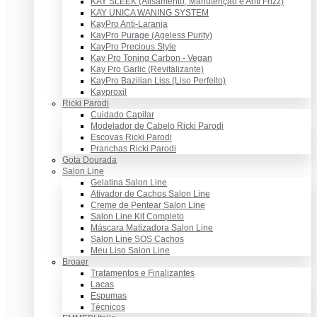
KAY SLEEK (Alisamento, Manutenção e Anti Frizz)
KAY UNICA WANING SYSTEM
KayPro Anti-Laranja
KayPro Purage (Ageless Purity)
KayPro Precious Style
Kay Pro Toning Carbon - Vegan
Kay Pro Garlic (Revitalizante)
KayPro Bazilian Liss (Liso Perfeito)
Kayproxil
Ricki Parodi
Cuidado Capilar
Modelador de Cabelo Ricki Parodi
Escovas Ricki Parodi
Pranchas Ricki Parodi
Gota Dourada
Salon Line
Gelatina Salon Line
Ativador de Cachos Salon Line
Creme de Pentear Salon Line
Salon Line Kit Completo
Máscara Matizadora Salon Line
Salon Line SOS Cachos
Meu Liso Salon Line
Broaer
Tratamentos e Finalizantes
Lacas
Espumas
Técnicos