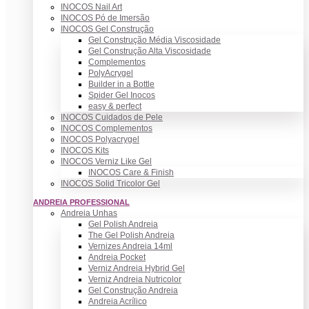
INOCOS Nail Art
INOCOS Pó de Imersão
INOCOS Gel Construção
Gel Construção Média Viscosidade
Gel Construção Alta Viscosidade
Complementos
PolyAcrygel
Builder in a Bottle
Spider Gel Inocos
easy & perfect
INOCOS Cuidados de Pele
INOCOS Complementos
INOCOS Polyacrygel
INOCOS Kits
INOCOS Verniz Like Gel
INOCOS Care & Finish
INOCOS Solid Tricolor Gel
ANDREIA PROFESSIONAL
Andreia Unhas
Gel Polish Andreia
The Gel Polish Andreia
Vernizes Andreia 14ml
Andreia Pocket
Verniz Andreia Hybrid Gel
Verniz Andreia Nutricolor
Gel Construção Andreia
Andreia Acrílico