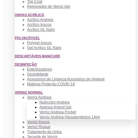
Top Coat
Removedor de Verniz Gel
UNHAS ACRÍLICO
Acrílico Andreia
Acrílico Inocos
Acrílico GL Nails
POLYACRYGEL
Polygel Inocos
Gel Acrílico GL Nails
DESCARTÁVEIS MANICURE
DESINFEÇÃO
Esterilizadores
Desinfetante
Acessórios de Limpeza Acessórios de Higiene
Material Proteção COVID-19
VERNIZ NORMAL
Verniz Andreia
Nutricolor Andreia
Andreia Hybrid Gel
Verniz Andreia Pocket
Verniz Andreia Hipoalergénico 14ml
Verniz Inocos
Verniz Risque
Tratamento da Unha
Secante de Verniz