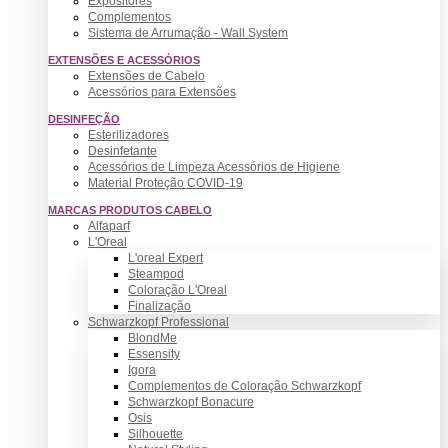
Expositores
Complementos
Sistema de Arrumação - Wall System
EXTENSÕES E ACESSÓRIOS
Extensões de Cabelo
Acessórios para Extensões
DESINFEÇÃO
Esterilizadores
Desinfetante
Acessórios de Limpeza Acessórios de Higiene
Material Proteção COVID-19
MARCAS PRODUTOS CABELO
Alfaparf
L'Oreal
L'oreal Expert
Steampod
Coloração L'Oreal
Finalização
Schwarzkopf Professional
BlondMe
Essensity
Igora
Complementos de Coloração Schwarzkopf
Schwarzkopf Bonacure
Osis
Silhouette