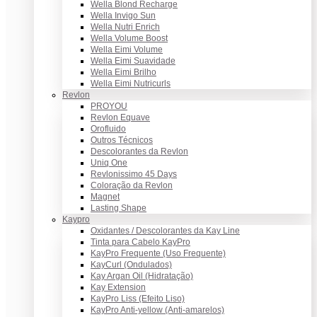
Wella Blond Recharge
Wella Invigo Sun
Wella Nutri Enrich
Wella Volume Boost
Wella Eimi Volume
Wella Eimi Suavidade
Wella Eimi Brilho
Wella Eimi Nutricurls
Revlon
PROYOU
Revlon Equave
Orofluido
Outros Técnicos
Descolorantes da Revlon
Uniq One
Revlonissimo 45 Days
Coloração da Revlon
Magnet
Lasting Shape
Kaypro
Oxidantes / Descolorantes da Kay Line
Tinta para Cabelo KayPro
KayPro Frequente (Uso Frequente)
KayCurl (Ondulados)
Kay Argan Oil (Hidratação)
Kay Extension
KayPro Liss (Efeito Liso)
KayPro Anti-yellow (Anti-amarelos)