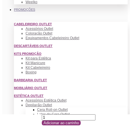
Weelko
PROMOÇÕES
CABELEIREIRO OUTLET
Acessórios Outlet
Coloração Outlet
Equipamentos Cabeleireiro Outlet
DESCARTÁVEIS OUTLET
KITS PROMOÇÃO
Kit para Estética
Kit Manicure
Kit Cabeleireiro
Boxing
BARBEARIA OUTLET
MOBILIÁRIO OUTLET
ESTÉTICA OUTLET
Acessórios Estética Outlet
Depilação Outlet
Cera Roll-on Outlet
Latas de Cera Outlet
Complementos Depilação
Adicionar ao carrinho
MAQUILHAGEM OUTLET