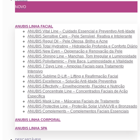
NOVO
ANUBIS LINHA FACIAL
ANUBIS Vital Line – Cuidado Essencial e Preventivo Anti-Idade
ANUBIS Sensitive Care – Pele Sensível, Reativa e Intolerante
ANUBIS Regul Oil – Pele Oleosa, Brilho e Acne
ANUBIS Total Hydrating – Hidratação Profunda e Conforto Diário
ANUBIS New Even – Oxigenação e Renovação da Pele
ANUBIS Shining Line – Manchas, Tom Irregular e Luminosidade
ANUBIS Polivitaminic – Pele Baça, Luminosidade e Vitalidade
ANUBIS 7 Days Line – Ampolas Faciais para Tratamento
Intensivo
ANUBIS Sublime D-Lift – Lifting e Reafirmação Facial
ANUBIS Excellence – Solução Anti-Idade Preventiva
ANUBIS Effectivity – Envelhecimento, Flacidez e Nutrição
ANUBIS Concentrate Line – Concentrados Faciais de Ação
Específica
ANUBIS Mask Line – Máscaras Faciais de Tratamento
ANUBIS Protective Line – Proteção Solar UVA/UVB e Bronzeado
ANUBIS Complements – Complementos Faciais Essenciais
ANUBIS LINHA CORPORAL
ANUBIS LINHA SPA
DESCARTÁVEIS