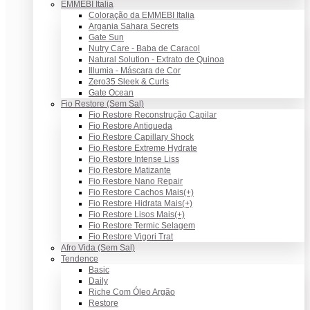
EMMEBI Italia
Coloração da EMMEBI Italia
Argania Sahara Secrets
Gate Sun
Nutry Care - Baba de Caracol
Natural Solution - Extrato de Quinoa
Illumia - Máscara de Cor
Zero35 Sleek & Curls
Gate Ocean
Fio Restore (Sem Sal)
Fio Restore Reconstrução Capilar
Fio Restore Antiqueda
Fio Restore Capillary Shock
Fio Restore Extreme Hydrate
Fio Restore Intense Liss
Fio Restore Matizante
Fio Restore Nano Repair
Fio Restore Cachos Mais(+)
Fio Restore Hidrata Mais(+)
Fio Restore Lisos Mais(+)
Fio Restore Termic Selagem
Fio Restore Vigori Trat
Afro Vida (Sem Sal)
Tendence
Basic
Daily
Riche Com Óleo Argão
Restore