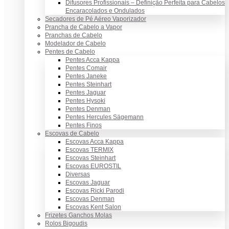
Difusores Profissionais – Definição Perfeita para Cabelos
Encaracolados e Ondulados
Secadores de Pé Aéreo Vaporizador
Prancha de Cabelo a Vapor
Pranchas de Cabelo
Modelador de Cabelo
Pentes de Cabelo
Pentes Acca Kappa
Pentes Comair
Pentes Janeke
Pentes Steinhart
Pentes Jaguar
Pentes Hysoki
Pentes Denman
Pentes Hercules Sägemann
Pentes Finos
Escovas de Cabelo
Escovas Acca Kappa
Escovas TERMIX
Escovas Steinhart
Escovas EUROSTIL
Diversas
Escovas Jaguar
Escovas Ricki Parodi
Escovas Denman
Escovas Kent Salon
Frizetes Ganchos Molas
Rolos Bigoudis