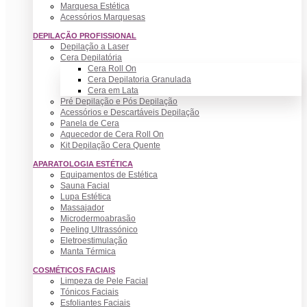
Marquesa Estética
Acessórios Marquesas
DEPILAÇÃO PROFISSIONAL
Depilação a Laser
Cera Depilatória
Cera Roll On
Cera Depilatoria Granulada
Cera em Lata
Pré Depilação e Pós Depilação
Acessórios e Descartáveis Depilação
Panela de Cera
Aquecedor de Cera Roll On
Kit Depilação Cera Quente
APARATOLOGIA ESTÉTICA
Equipamentos de Estética
Sauna Facial
Lupa Estética
Massajador
Microdermoabrasão
Peeling Ultrassónico
Eletroestimulação
Manta Térmica
COSMÉTICOS FACIAIS
Limpeza de Pele Facial
Tónicos Faciais
Esfoliantes Faciais