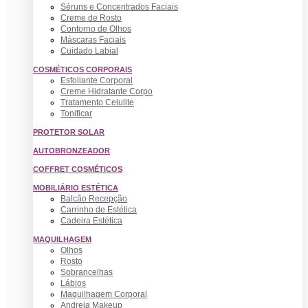
Séruns e Concentrados Faciais
Creme de Rosto
Contorno de Olhos
Máscaras Faciais
Cuidado Labial
COSMÉTICOS CORPORAIS
Esfoliante Corporal
Creme Hidratante Corpo
Tratamento Celulite
Tonificar
PROTETOR SOLAR
AUTOBRONZEADOR
COFFRET COSMÉTICOS
MOBILIÁRIO ESTÉTICA
Balcão Recepção
Carrinho de Estética
Cadeira Estética
MAQUILHAGEM
Olhos
Rosto
Sobrancelhas
Lábios
Maquilhagem Corporal
Andreia Makeup