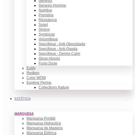
Genesis
Genesis Homme
Nutritive
Première
Résistance
Soleil
Styling
Symbiose
Volumifique
Specifique - Anti-Oleosidade
Specifique - Anti-Queda
Specifique - Dermo-Calm
Gloss Absolu
Fusio Dose
Evidy
Redken
Color WOW
Eugène Perma
Collections Nature
ESTÉTICA
MARQUESA
Marquesa Portátil
Marquesa Hidraulica
Marquesa de Madeira
Marquesa Elétrica