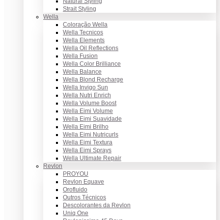
Natural Styling
Strait Styling
Wella
Coloração Wella
Wella Tecnicos
Wella Elements
Wella Oil Reflections
Wella Fusion
Wella Color Brilliance
Wella Balance
Wella Blond Recharge
Wella Invigo Sun
Wella Nutri Enrich
Wella Volume Boost
Wella Eimi Volume
Wella Eimi Suavidade
Wella Eimi Brilho
Wella Eimi Nutricurls
Wella Eimi Textura
Wella Eimi Sprays
Wella Ultimate Repair
Revlon
PROYOU
Revlon Equave
Orofluido
Outros Técnicos
Descolorantes da Revlon
Uniq One