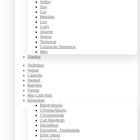
Action
Sun
Cor
Maintain
Liss
Curly
Volume
Styling
Technical
Coloração Tendence
Men
Olaplex
Alcântara
Hidran
Capicilin
Haskell
Babyliss
Fanola
Max Capi Kids
Kérastase
Blond Absolu
Chroma Absolu
Chronologiste
Curl Manifesto
Densifique
Discipline - Fluidealiste
Elixir Ultime