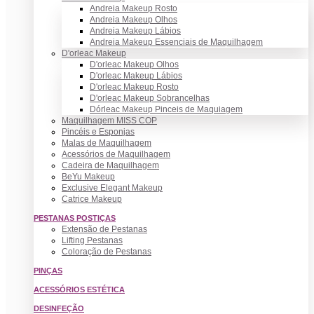
Andreia Makeup Rosto
Andreia Makeup Olhos
Andreia Makeup Lábios
Andreia Makeup Essenciais de Maquilhagem
D'orleac Makeup
D'orleac Makeup Olhos
D'orleac Makeup Lábios
D'orleac Makeup Rosto
D'orleac Makeup Sobrancelhas
Dórleac Makeup Pinceis de Maquiagem
Maquilhagem MISS COP
Pincéis e Esponjas
Malas de Maquilhagem
Acessórios de Maquilhagem
Cadeira de Maquilhagem
BeYu Makeup
Exclusive Elegant Makeup
Catrice Makeup
PESTANAS POSTIÇAS
Extensão de Pestanas
Lifting Pestanas
Coloração de Pestanas
PINÇAS
ACESSÓRIOS ESTÉTICA
DESINFEÇÃO