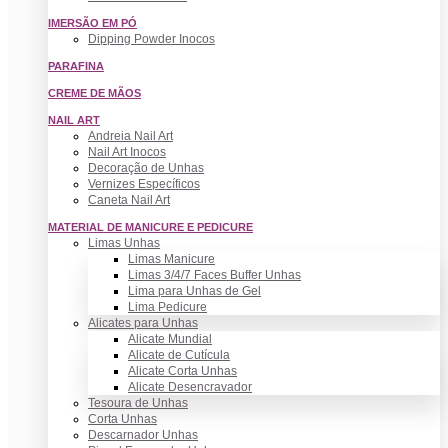
IMERSÃO EM PÓ
Dipping Powder Inocos
PARAFINA
CREME DE MÃOS
NAIL ART
Andreia Nail Art
Nail Art Inocos
Decoração de Unhas
Vernizes Específicos
Caneta Nail Art
MATERIAL DE MANICURE E PEDICURE
Limas Unhas
Limas Manicure
Limas 3/4/7 Faces Buffer Unhas
Lima para Unhas de Gel
Lima Pedicure
Alicates para Unhas
Alicate Mundial
Alicate de Cutícula
Alicate Corta Unhas
Alicate Desencravador
Tesoura de Unhas
Corta Unhas
Descarnador Unhas