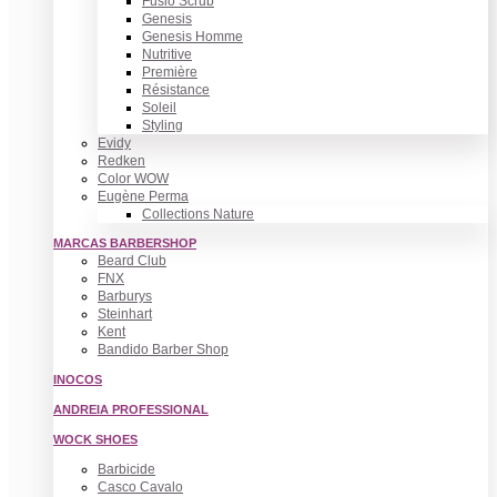
Fusio Scrub
Genesis
Genesis Homme
Nutritive
Première
Résistance
Soleil
Styling
Evidy
Redken
Color WOW
Eugène Perma
Collections Nature
MARCAS BARBERSHOP
Beard Club
FNX
Barburys
Steinhart
Kent
Bandido Barber Shop
INOCOS
ANDREIA PROFESSIONAL
WOCK SHOES
Barbicide
Casco Cavalo