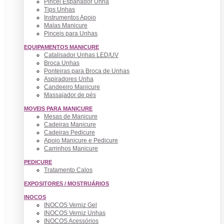
Pincel Espanador Unha
Tips Unhas
Instrumentos Apoio
Malas Manicure
Pinceis para Unhas
EQUIPAMENTOS MANICURE
Catalisador Unhas LED/UV
Broca Unhas
Ponteiras para Broca de Unhas
Aspiradores Unha
Candeeiro Manicure
Massajador de pés
MOVEIS PARA MANICURE
Mesas de Manicure
Cadeiras Manicure
Cadeiras Pedicure
Apoio Manicure e Pedicure
Carrinhos Manicure
PEDICURE
Tratamento Calos
EXPOSITORES / MOSTRUÁRIOS
INOCOS
INOCOS Verniz Gel
INOCOS Verniz Unhas
INOCOS Acessórios