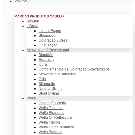
MARCAS
MARCAS PRODUTOS CABELO
Alfaparf
L'Oreal
L'oreal Expert
Steampod
Coloração L'Oreal
Finalização
Schwarzkopf Professional
BlondMe
Essensity
Igora
Complementos de Coloração Schwarzkopf
Schwarzkopf Bonacure
Osis
Silhouette
Natural Styling
Strait Styling
Wella
Coloração Wella
Wella Tecnicos
Wella Elements
Wella Oil Reflections
Wella Fusion
Wella Color Brilliance
Wella Balance