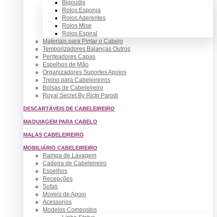
Bigoudis
Rolos Esponja
Rolos Aderentes
Rolos Mise
Rolos Espiral
Materiais para Pintar o Cabelo
Temporizadores Balanças Outros
Penteadores Capas
Espelhos de Mão
Organizadores Suportes Apoios
Treino para Cabeleireiros
Bolsas de Cabeleireiro
Royal Secret By Ricki Parodi
DESCARTÁVEIS DE CABELEIREIRO
MAQUIAGEM PARA CABELO
MALAS CABELEIREIRO
MOBILIÁRIO CABELEIREIRO
Rampa de Lavagem
Cadeira de Cabeleireiro
Espelhos
Recepções
Sofas
Moveis de Apoio
Acessorios
Modelos Compostos