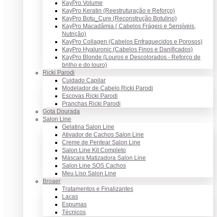
KayPro Volume
KayPro Keratin (Reestruturação e Reforço)
KayPro Botu_Cure (Reconstrução Botulino)
KayPro Macadâmia ( Cabelos Frágeis e Sensíveis,
Nutrição)
KayPro Collagen (Cabelos Enfraquecidos e Porosos)
KayPro Hyaluronic (Cabelos Finos e Danificados)
KayPro Blonde (Louros e Descolorados - Reforço de
brilho e do louro)
Ricki Parodi
Cuidado Capilar
Modelador de Cabelo Ricki Parodi
Escovas Ricki Parodi
Pranchas Ricki Parodi
Gota Dourada
Salon Line
Gelatina Salon Line
Ativador de Cachos Salon Line
Creme de Pentear Salon Line
Salon Line Kit Completo
Máscara Matizadora Salon Line
Salon Line SOS Cachos
Meu Liso Salon Line
Broaer
Tratamentos e Finalizantes
Lacas
Espumas
Técnicos