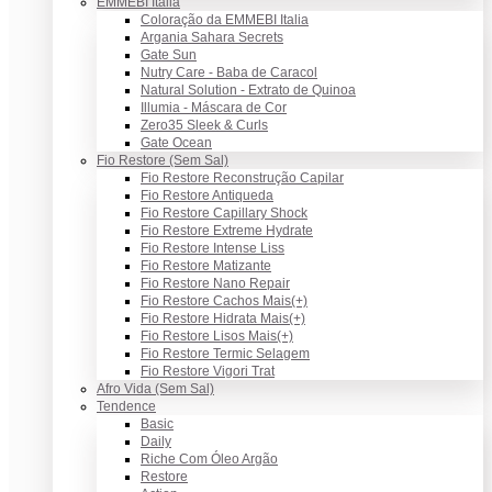
EMMEBI Italia
Coloração da EMMEBI Italia
Argania Sahara Secrets
Gate Sun
Nutry Care - Baba de Caracol
Natural Solution - Extrato de Quinoa
Illumia - Máscara de Cor
Zero35 Sleek & Curls
Gate Ocean
Fio Restore (Sem Sal)
Fio Restore Reconstrução Capilar
Fio Restore Antiqueda
Fio Restore Capillary Shock
Fio Restore Extreme Hydrate
Fio Restore Intense Liss
Fio Restore Matizante
Fio Restore Nano Repair
Fio Restore Cachos Mais(+)
Fio Restore Hidrata Mais(+)
Fio Restore Lisos Mais(+)
Fio Restore Termic Selagem
Fio Restore Vigori Trat
Afro Vida (Sem Sal)
Tendence
Basic
Daily
Riche Com Óleo Argão
Restore