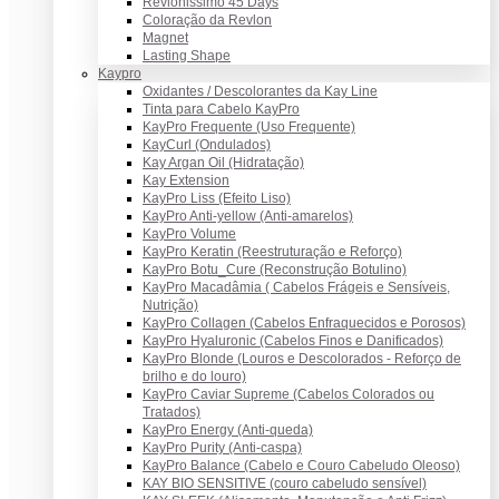
Revlonissimo 45 Days
Coloração da Revlon
Magnet
Lasting Shape
Kaypro
Oxidantes / Descolorantes da Kay Line
Tinta para Cabelo KayPro
KayPro Frequente (Uso Frequente)
KayCurl (Ondulados)
Kay Argan Oil (Hidratação)
Kay Extension
KayPro Liss (Efeito Liso)
KayPro Anti-yellow (Anti-amarelos)
KayPro Volume
KayPro Keratin (Reestruturação e Reforço)
KayPro Botu_Cure (Reconstrução Botulino)
KayPro Macadâmia ( Cabelos Frágeis e Sensíveis,
Nutrição)
KayPro Collagen (Cabelos Enfraquecidos e Porosos)
KayPro Hyaluronic (Cabelos Finos e Danificados)
KayPro Blonde (Louros e Descolorados - Reforço de
brilho e do louro)
KayPro Caviar Supreme (Cabelos Colorados ou
Tratados)
KayPro Energy (Anti-queda)
KayPro Purity (Anti-caspa)
KayPro Balance (Cabelo e Couro Cabeludo Oleoso)
KAY BIO SENSITIVE (couro cabeludo sensível)