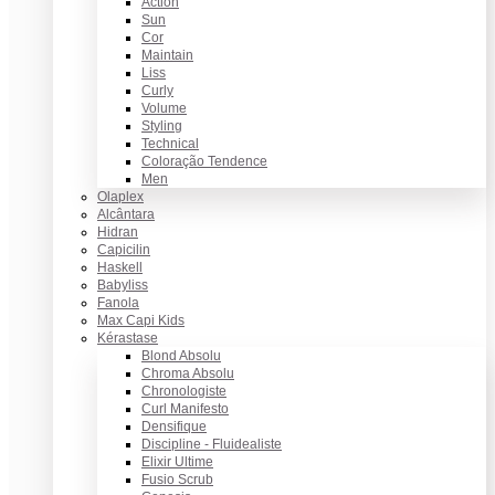
Action
Sun
Cor
Maintain
Liss
Curly
Volume
Styling
Technical
Coloração Tendence
Men
Olaplex
Alcântara
Hidran
Capicilin
Haskell
Babyliss
Fanola
Max Capi Kids
Kérastase
Blond Absolu
Chroma Absolu
Chronologiste
Curl Manifesto
Densifique
Discipline - Fluidealiste
Elixir Ultime
Fusio Scrub