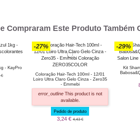
ue Compraram Este Produto Também
-27%
-29%
kg - KayPro
Kit Sha
Babosa&Qu
Coloração Hair-Tech 100ml - 12/01
 €
Loiro Ultra Claro Gelo Cinza - Zero35
- Emmebi
error_outline
This product is not
available.
Pedido de produto
3,24 €
4,43 €