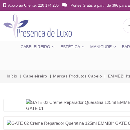
Apoio ao Cliente: 220 174 236
Portes Grátis a partir de 39€ para a
CABELEIREIRO
ESTÉTICA
MANICURE
BAR
Início
Cabeleireiro
Marcas Produtos Cabelo
EMMEBI Ita