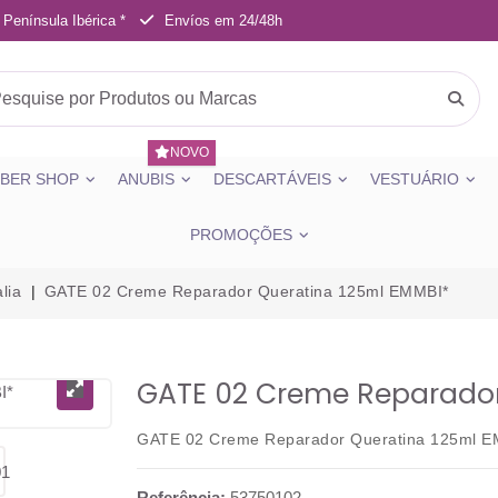
 Península Ibérica *
Envíos em 24/48h
NOVO
BER SHOP
ANUBIS
DESCARTÁVEIS
VESTUÁRIO
PROMOÇÕES
lia
GATE 02 Creme Reparador Queratina 125ml EMMBI*
GATE 02 Creme Reparador
GATE 02 Creme Reparador Queratina 125ml 
Referência:
53750102