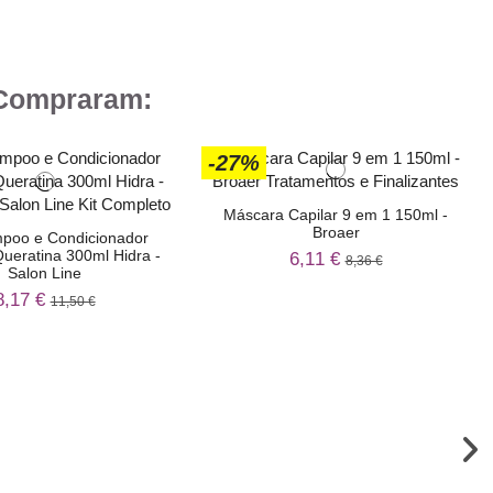
 Compraram:
-27%
Máscara Capilar 9 em 1 150ml -
Broaer
mpoo e Condicionador
eratina 300ml Hidra -
6,11 €
8,36 €
Salon Line
8,17 €
11,50 €