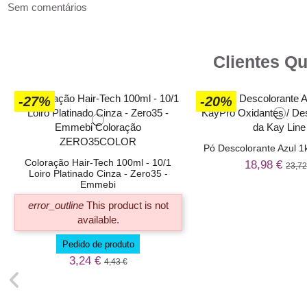
Sem comentários
Clientes Q
-27%
-20%
Pó Descolorante Azul 1
Coloração Hair-Tech 100ml - 10/1
18,98 €
23,72
Loiro Platinado Cinza - Zero35 -
Emmebi
error_outline
This product is not
available.
Pedido de produto
3,24 €
4,43 €