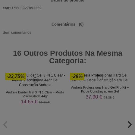
Dados do produto
ean13
5603927892359
Comentários
(0)
Sem comentários
16 Outros Produtos Na Mesma
Categoria:
-33,75%
-29%
Andreia Professional Hard Gel Pro Kit –
Kit de Construção em Gel
Andreia Builder Gel 3 IN 1 Clear - Média
37,90 €
Viscosidade 44gr
53,38 €
14,65 €
22,11 €