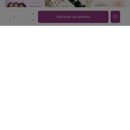
Adicionar ao carrinho
COMPRAR CARTÃO PRESENTE
PROMOÇÕES E REDUÇÕES
Todas as promoções e reduções de preço constantes na
nossa loja online são válidas de 01/06/2026 A 31/08/2026
INFORMAÇÕES
BLOG DE BELEZA
CONTATOS