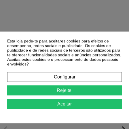
Comprar
Comprar
Esta loja pede-te para aceitares cookies para efeitos de
desempenho, redes sociais e publicidade. Os cookies de
publicidade e de redes sociais de terceiros são utilizados para
te oferecer funcionalidades sociais e anúncios personalizados.
Clientes Que Compraram Este
Aceitas estes cookies e o processamento de dados pessoais
Produto Também Compraram:
envolvidos?
Configurar
-29%
-45,5%
Rejeite.
Verniz Gel Andreia 271
3,98 €
One Bottle Builder Gel 3 IN 1 Soft White
7,30 €
14ml Andreia
01
d.
01
:
37
:
43
5,71 €
Aceitar
8,03 €