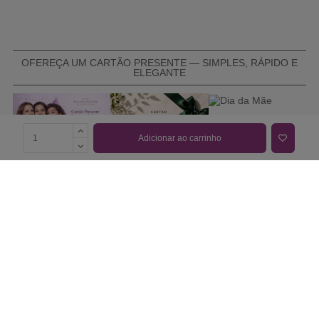
OFEREÇA UM CARTÃO PRESENTE — SIMPLES, RÁPIDO E
ELEGANTE
Adicionar ao carrinho
COMPRAR CARTÃO PRESENTE
PROMOÇÕES E REDUÇÕES
Todas as promoções e reduções de preço constantes na
nossa loja online são válidas de 01/06/2026 A 31/08/2026
INFORMAÇÕES