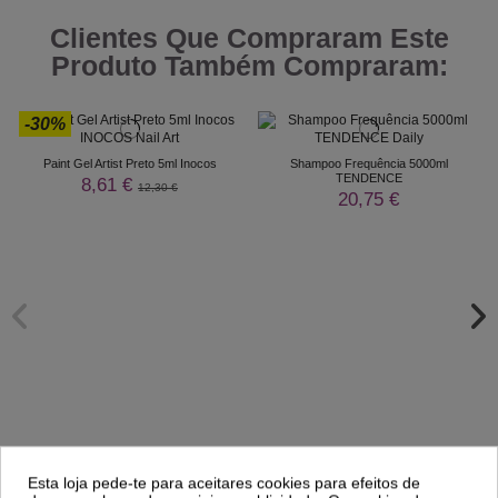
Clientes Que Compraram Este
Produto Também Compraram:
-30%
Paint Gel Artist Preto 5ml Inocos
Shampoo Frequência 5000ml
TENDENCE
8,61 €
12,30 €
20,75 €
Esta loja pede-te para aceitares cookies para efeitos de