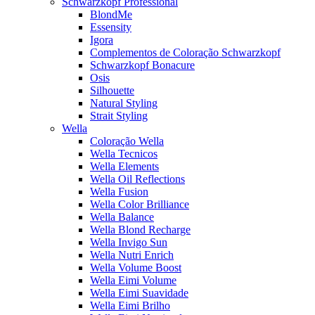
Schwarzkopf Professional
BlondMe
Essensity
Igora
Complementos de Coloração Schwarzkopf
Schwarzkopf Bonacure
Osis
Silhouette
Natural Styling
Strait Styling
Wella
Coloração Wella
Wella Tecnicos
Wella Elements
Wella Oil Reflections
Wella Fusion
Wella Color Brilliance
Wella Balance
Wella Blond Recharge
Wella Invigo Sun
Wella Nutri Enrich
Wella Volume Boost
Wella Eimi Volume
Wella Eimi Suavidade
Wella Eimi Brilho