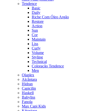
Tendence
Basic
Daily
Riche Com Óleo Argão
Restore
Action
Sun
Cor
Maintain
Liss
Curly
Volume
Styling
Technical
Coloração Tendence
Men
Olaplex
Alcântara
Hidran
Capicilin
Haskell
Babyliss
Fanola
Max Capi Kids
Kérastase