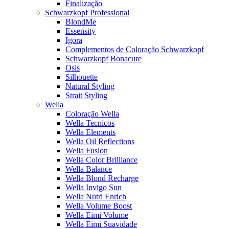
Finalização
Schwarzkopf Professional
BlondMe
Essensity
Igora
Complementos de Coloração Schwarzkopf
Schwarzkopf Bonacure
Osis
Silhouette
Natural Styling
Strait Styling
Wella
Coloração Wella
Wella Tecnicos
Wella Elements
Wella Oil Reflections
Wella Fusion
Wella Color Brilliance
Wella Balance
Wella Blond Recharge
Wella Invigo Sun
Wella Nutri Enrich
Wella Volume Boost
Wella Eimi Volume
Wella Eimi Suavidade