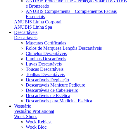
ANUBIS Protective Line – Proteção Solar UVA/UVB
e Bronzeado
ANUBIS Complements – Complementos Faciais
Essenciais
ANUBIS Linha Corporal
ANUBIS Linha Spa
Descartáveis
Descartáveis
Máscaras Certificadas
Rolos de Marquesa Lençóis Descartáveis
Chinelos Descartáveis
Laminas Descartáveis
Luvas Descartáveis
Toucas Descartáveis
Toalhas Descartáveis
Descartáveis Depilação
Descartáveis Manicure Pedicure
Descartáveis de Cabeleireiro
Descartáveis de Estética
Descartáveis para Medicina Estética
Vestuário
Vestuário Profissional
Wock Shoes
Wock Reblast
Wock Bloc