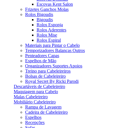
Escovas Kent Salon
Frizetes Ganchos Molas
Rolos Bigoudis
Bigoudis
Rolos Esponja
Rolos Aderentes
Rolos Mise
Rolos Espiral
Materiais para Pintar o Cabelo
Temporizadores Balanças Outros
Penteadores Capas
Espelhos de Mão
Organizadores Suportes Apoios
Treino para Cabeleireiros
Bolsas de Cabeleireiro
Royal Secret By Ricki Parodi
Descartáveis de Cabeleireiro
Maquiagem para Cabelo
Malas Cabeleireiro
Mobiliário Cabeleireiro
Rampa de Lavagem
Cadeira de Cabeleireiro
Espelhos
Recepções
Sofas