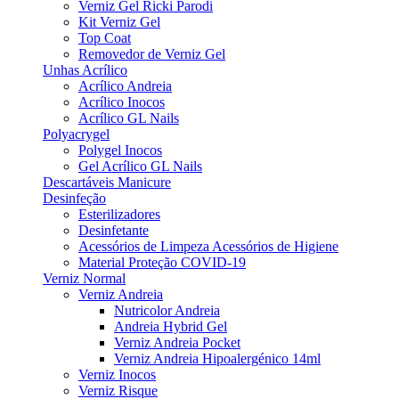
Verniz Gel Ricki Parodi
Kit Verniz Gel
Top Coat
Removedor de Verniz Gel
Unhas Acrílico
Acrílico Andreia
Acrílico Inocos
Acrílico GL Nails
Polyacrygel
Polygel Inocos
Gel Acrílico GL Nails
Descartáveis Manicure
Desinfeção
Esterilizadores
Desinfetante
Acessórios de Limpeza Acessórios de Higiene
Material Proteção COVID-19
Verniz Normal
Verniz Andreia
Nutricolor Andreia
Andreia Hybrid Gel
Verniz Andreia Pocket
Verniz Andreia Hipoalergénico 14ml
Verniz Inocos
Verniz Risque