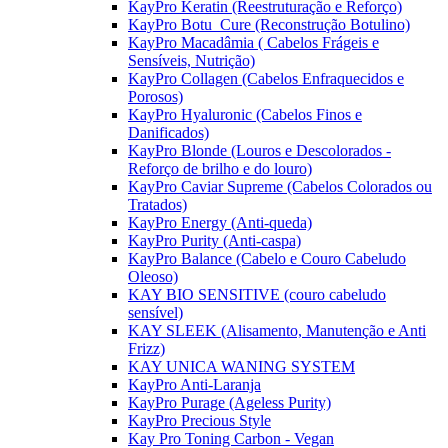
KayPro Keratin (Reestruturação e Reforço)
KayPro Botu_Cure (Reconstrução Botulino)
KayPro Macadâmia ( Cabelos Frágeis e
Sensíveis, Nutrição)
KayPro Collagen (Cabelos Enfraquecidos e
Porosos)
KayPro Hyaluronic (Cabelos Finos e
Danificados)
KayPro Blonde (Louros e Descolorados -
Reforço de brilho e do louro)
KayPro Caviar Supreme (Cabelos Colorados ou
Tratados)
KayPro Energy (Anti-queda)
KayPro Purity (Anti-caspa)
KayPro Balance (Cabelo e Couro Cabeludo
Oleoso)
KAY BIO SENSITIVE (couro cabeludo
sensível)
KAY SLEEK (Alisamento, Manutenção e Anti
Frizz)
KAY UNICA WANING SYSTEM
KayPro Anti-Laranja
KayPro Purage (Ageless Purity)
KayPro Precious Style
Kay Pro Toning Carbon - Vegan