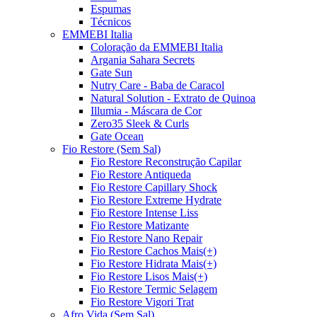
Espumas
Técnicos
EMMEBI Italia
Coloração da EMMEBI Italia
Argania Sahara Secrets
Gate Sun
Nutry Care - Baba de Caracol
Natural Solution - Extrato de Quinoa
Illumia - Máscara de Cor
Zero35 Sleek & Curls
Gate Ocean
Fio Restore (Sem Sal)
Fio Restore Reconstrução Capilar
Fio Restore Antiqueda
Fio Restore Capillary Shock
Fio Restore Extreme Hydrate
Fio Restore Intense Liss
Fio Restore Matizante
Fio Restore Nano Repair
Fio Restore Cachos Mais(+)
Fio Restore Hidrata Mais(+)
Fio Restore Lisos Mais(+)
Fio Restore Termic Selagem
Fio Restore Vigori Trat
Afro Vida (Sem Sal)