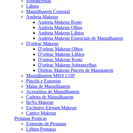
Sobrancelhas
Lábios
Maquilhagem Corporal
Andreia Makeup
Andreia Makeup Rosto
Andreia Makeup Olhos
Andreia Makeup Lábios
Andreia Makeup Essenciais de Maquilhagem
D'orleac Makeup
D'orleac Makeup Olhos
D'orleac Makeup Lábios
D'orleac Makeup Rosto
D'orleac Makeup Sobrancelhas
Dórleac Makeup Pinceis de Maquiagem
Maquilhagem MISS COP
Pincéis e Esponjas
Malas de Maquilhagem
Acessórios de Maquilhagem
Cadeira de Maquilhagem
BeYu Makeup
Exclusive Elegant Makeup
Catrice Makeup
Pestanas Postiças
Extensão de Pestanas
Lifting Pestanas