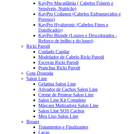
KayPro Macadâmia ( Cabelos Frágeis e
Sensíveis, Nutrição)
KayPro Collagen (Cabelos Enfraquecidos e
Porosos)
KayPro Hyaluronic (Cabelos Finos e
Danificados)
KayPro Blonde (Louros e Descolorados -
Reforço de brilho e do louro)
Ricki Parodi
Cuidado Capilar
Modelador de Cabelo Ricki Parodi
Escovas Ricki Parodi
Pranchas Ricki Parodi
Gota Dourada
Salon Line
Gelatina Salon Line
Ativador de Cachos Salon Line
Creme de Pentear Salon Line
Salon Line Kit Completo
Máscara Matizadora Salon Line
Salon Line SOS Cachos
Meu Liso Salon Line
Broaer
Tratamentos e Finalizantes
Lacas