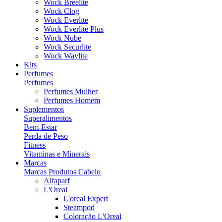
Wock Breelite
Wock Clog
Wock Everlite
Wock Everlite Plus
Wock Nube
Wock Securlite
Wock Waylite
Kits
Perfumes
Perfumes
Perfumes Mulher
Perfumes Homem
Suplementos
Superalimentos
Bem-Estar
Perda de Peso
Fitness
Vitaminas e Minerais
Marcas
Marcas Produtos Cabelo
Alfaparf
L'Oreal
L'oreal Expert
Steampod
Coloração L'Oreal