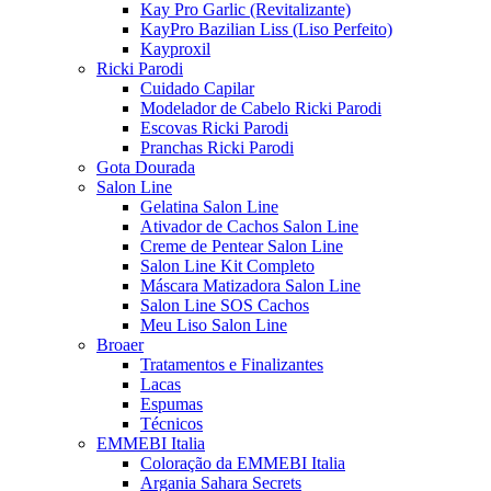
Kay Pro Garlic (Revitalizante)
KayPro Bazilian Liss (Liso Perfeito)
Kayproxil
Ricki Parodi
Cuidado Capilar
Modelador de Cabelo Ricki Parodi
Escovas Ricki Parodi
Pranchas Ricki Parodi
Gota Dourada
Salon Line
Gelatina Salon Line
Ativador de Cachos Salon Line
Creme de Pentear Salon Line
Salon Line Kit Completo
Máscara Matizadora Salon Line
Salon Line SOS Cachos
Meu Liso Salon Line
Broaer
Tratamentos e Finalizantes
Lacas
Espumas
Técnicos
EMMEBI Italia
Coloração da EMMEBI Italia
Argania Sahara Secrets