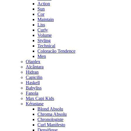
Action
Sun
Cor
Maintain
Liss
Curly
Volume
Styling
Technical
Coloração Tendence
Men
Olaplex
Alcântara
Hidran
Capicilin
Haskell
Babyliss
Fanola
Max Capi Kids
Kérastase
Blond Absolu
Chroma Absolu
Chronologiste
Curl Manifesto
Densifique