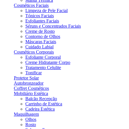
Manta Térmica
Cosméticos Faciais
Limpeza de Pele Facial
Tónicos Faciais
Esfoliantes Faciais
Séruns e Concentrados Faciais
Creme de Rosto
Contorno de Olhos
Máscaras Faciais
Cuidado Labial
Cosméticos Corporais
Esfoliante Corporal
Creme Hidratante Corpo
Tratamento Celulite
Tonificar
Protetor Solar
Autobronzeador
Coffret Cosméticos
Mobiliário Estética
Balcão Recepção
Carrinho de Estética
Cadeira Estética
Maquilhagem
Olhos
Rosto