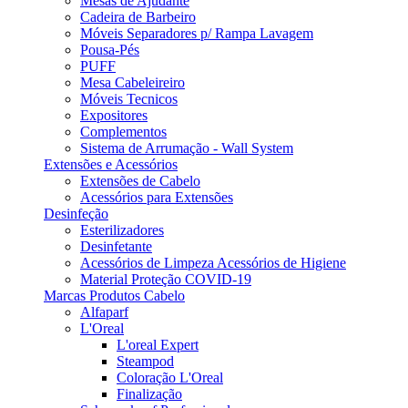
Mesas de Ajudante
Cadeira de Barbeiro
Móveis Separadores p/ Rampa Lavagem
Pousa-Pés
PUFF
Mesa Cabeleireiro
Móveis Tecnicos
Expositores
Complementos
Sistema de Arrumação - Wall System
Extensões e Acessórios
Extensões de Cabelo
Acessórios para Extensões
Desinfeção
Esterilizadores
Desinfetante
Acessórios de Limpeza Acessórios de Higiene
Material Proteção COVID-19
Marcas Produtos Cabelo
Alfaparf
L'Oreal
L'oreal Expert
Steampod
Coloração L'Oreal
Finalização