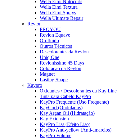
Wella Eimi Nutricurls
Wella Eimi Textura
Wella Eimi Sprays
Wella Ultimate Repair
Revlon
PROYOU
Revlon Equave
Orofluido
Outros Técnicos
Descolorantes da Revlon
Uniq One
Revlonissimo 45 Days
Coloração da Revlon
Magnet
Lasting Shape
Kaypro
Oxidantes / Descolorantes da Kay Line
Tinta para Cabelo KayPro
KayPro Frequente (Uso Frequente)
KayCurl (Ondulados)
Kay Argan Oil (Hidratação)
Kay Extension
KayPro Liss (Efeito Liso)
KayPro Anti-yellow (Anti-amarelos)
KayPro Volume