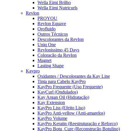
Wella Eimi Brilho
Wella Eimi Nutricurls
Revlon
PROYOU
Revlon Equave
Orofluido
Outros Técnicos
Descolorantes da Revlon
Uniq One
Revlonissimo 45 Days
Coloração da Revlon
Magnet
Lasting Shape
Kaypro
Oxidantes / Descolorantes da Kay Line
Tinta para Cabelo KayPro
KayPro Frequente (Uso Frequente)
KayCurl (Ondulados)
Kay Argan Oil (Hidratação)
Kay Extension
KayPro Liss (Efeito Liso)
KayPro Anti-yellow (Anti-amarelos)
KayPro Volume
KayPro Keratin (Reestruturação e Reforço)
KayPro Botu_Cure (Reconstrução Botulino)