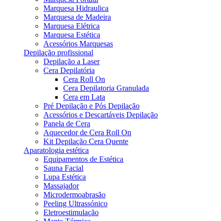
Marquesa Hidraulica
Marquesa de Madeira
Marquesa Elétrica
Marquesa Estética
Acessórios Marquesas
Depilação profissional
Depilação a Laser
Cera Depilatória
Cera Roll On
Cera Depilatoria Granulada
Cera em Lata
Pré Depilação e Pós Depilação
Acessórios e Descartáveis Depilação
Panela de Cera
Aquecedor de Cera Roll On
Kit Depilação Cera Quente
Aparatologia estética
Equipamentos de Estética
Sauna Facial
Lupa Estética
Massajador
Microdermoabrasão
Peeling Ultrassónico
Eletroestimulação