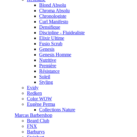
Blond Absolu
Chroma Absolu
Chronologiste
Curl Manifesto
Densifique
Discipline - Fluidealiste
Elixir Ultime
Fusio Scrub
Genesis
Genesis Homme
Nutritive
Première
Résistance
Soleil
Styling
Evidy
Redken
Color WOW
Eugène Perma
Collections Nature
Marcas Barbershop
Beard Club
FNX
Barburys