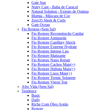
Gate Sun
Nutry Care - Baba de Caracol
Natural Solution - Extrato de Quinoa
Illumia - Máscara de Cor
Zero35 Sleek & Curls
Gate Ocean
Fio Restore (Sem Sal)
Fio Restore Reconstrução Capilar
Fio Restore Antiqueda
Fio Restore Capillary Shock
Fio Restore Extreme Hydrate
Fio Restore Intense Liss
Fio Restore Matizante
Fio Restore Nano Repair
Fio Restore Cachos Mais(+)
Fio Restore Hidrata Mais(+)
Fio Restore Lisos Mais(+)
Fio Restore Termic Selagem
Fio Restore Vigori Trat
Afro Vida (Sem Sal)
Tendence
Basic
Daily
Riche Com Óleo Argão
Restore