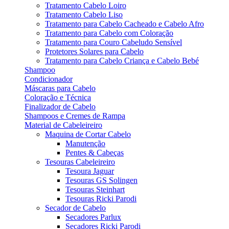
Tratamento Cabelo Loiro
Tratamento Cabelo Liso
Tratamento para Cabelo Cacheado e Cabelo Afro
Tratamento para Cabelo com Coloração
Tratamento para Couro Cabeludo Sensível
Protetores Solares para Cabelo
Tratamento para Cabelo Criança e Cabelo Bebé
Shampoo
Condicionador
Máscaras para Cabelo
Coloração e Técnica
Finalizador de Cabelo
Shampoos e Cremes de Rampa
Material de Cabeleireiro
Maquina de Cortar Cabelo
Manutenção
Pentes & Cabeças
Tesouras Cabeleireiro
Tesoura Jaguar
Tesouras GS Solingen
Tesouras Steinhart
Tesouras Ricki Parodi
Secador de Cabelo
Secadores Parlux
Secadores Ricki Parodi