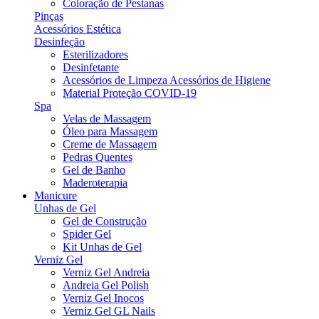
Coloração de Pestanas
Pinças
Acessórios Estética
Desinfeção
Esterilizadores
Desinfetante
Acessórios de Limpeza Acessórios de Higiene
Material Proteção COVID-19
Spa
Velas de Massagem
Óleo para Massagem
Creme de Massagem
Pedras Quentes
Gel de Banho
Maderoterapia
Manicure
Unhas de Gel
Gel de Construção
Spider Gel
Kit Unhas de Gel
Verniz Gel
Verniz Gel Andreia
Andreia Gel Polish
Verniz Gel Inocos
Verniz Gel GL Nails