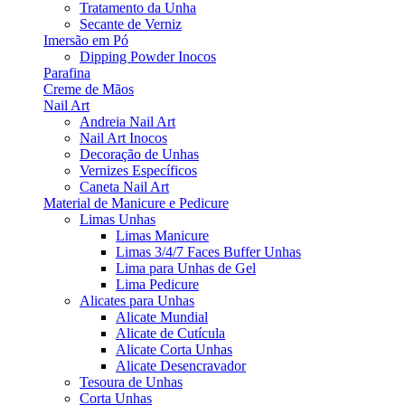
Tratamento da Unha
Secante de Verniz
Imersão em Pó
Dipping Powder Inocos
Parafina
Creme de Mãos
Nail Art
Andreia Nail Art
Nail Art Inocos
Decoração de Unhas
Vernizes Específicos
Caneta Nail Art
Material de Manicure e Pedicure
Limas Unhas
Limas Manicure
Limas 3/4/7 Faces Buffer Unhas
Lima para Unhas de Gel
Lima Pedicure
Alicates para Unhas
Alicate Mundial
Alicate de Cutícula
Alicate Corta Unhas
Alicate Desencravador
Tesoura de Unhas
Corta Unhas