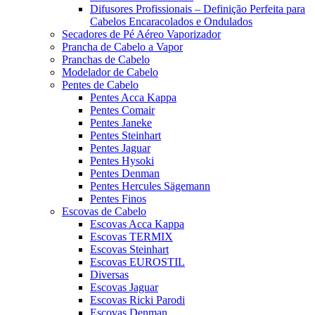
Difusores Profissionais – Definição Perfeita para
Cabelos Encaracolados e Ondulados
Secadores de Pé Aéreo Vaporizador
Prancha de Cabelo a Vapor
Pranchas de Cabelo
Modelador de Cabelo
Pentes de Cabelo
Pentes Acca Kappa
Pentes Comair
Pentes Janeke
Pentes Steinhart
Pentes Jaguar
Pentes Hysoki
Pentes Denman
Pentes Hercules Sägemann
Pentes Finos
Escovas de Cabelo
Escovas Acca Kappa
Escovas TERMIX
Escovas Steinhart
Escovas EUROSTIL
Diversas
Escovas Jaguar
Escovas Ricki Parodi
Escovas Denman