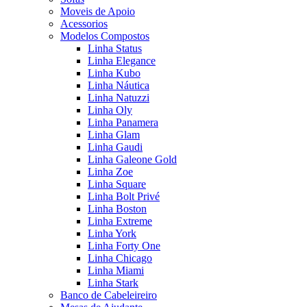
Moveis de Apoio
Acessorios
Modelos Compostos
Linha Status
Linha Elegance
Linha Kubo
Linha Náutica
Linha Natuzzi
Linha Oly
Linha Panamera
Linha Glam
Linha Gaudi
Linha Galeone Gold
Linha Zoe
Linha Square
Linha Bolt Privé
Linha Boston
Linha Extreme
Linha York
Linha Forty One
Linha Chicago
Linha Miami
Linha Stark
Banco de Cabeleireiro