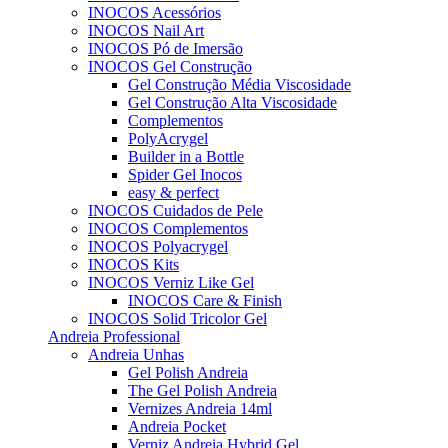
INOCOS Acessórios
INOCOS Nail Art
INOCOS Pó de Imersão
INOCOS Gel Construção
Gel Construção Média Viscosidade
Gel Construção Alta Viscosidade
Complementos
PolyAcrygel
Builder in a Bottle
Spider Gel Inocos
easy & perfect
INOCOS Cuidados de Pele
INOCOS Complementos
INOCOS Polyacrygel
INOCOS Kits
INOCOS Verniz Like Gel
INOCOS Care & Finish
INOCOS Solid Tricolor Gel
Andreia Professional
Andreia Unhas
Gel Polish Andreia
The Gel Polish Andreia
Vernizes Andreia 14ml
Andreia Pocket
Verniz Andreia Hybrid Gel