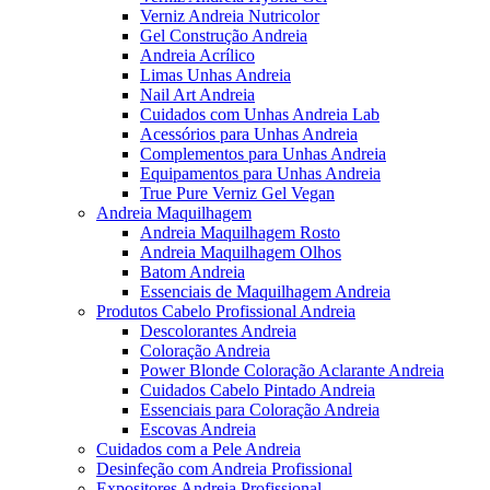
Verniz Andreia Nutricolor
Gel Construção Andreia
Andreia Acrílico
Limas Unhas Andreia
Nail Art Andreia
Cuidados com Unhas Andreia Lab
Acessórios para Unhas Andreia
Complementos para Unhas Andreia
Equipamentos para Unhas Andreia
True Pure Verniz Gel Vegan
Andreia Maquilhagem
Andreia Maquilhagem Rosto
Andreia Maquilhagem Olhos
Batom Andreia
Essenciais de Maquilhagem Andreia
Produtos Cabelo Profissional Andreia
Descolorantes Andreia
Coloração Andreia
Power Blonde Coloração Aclarante Andreia
Cuidados Cabelo Pintado Andreia
Essenciais para Coloração Andreia
Escovas Andreia
Cuidados com a Pele Andreia
Desinfeção com Andreia Profissional
Expositores Andreia Profissional