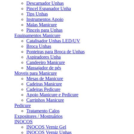
Descarnador Unhas
Pincel Espanador Unha
Tips Unhas
Instrumentos Apoio
Malas Manicure
Pinceis para Unhas
Equipamentos Manicure
Catalisador Unhas LED/UV
Broca Unhas
Ponteiras para Broca de Unhas
Aspiradores Unha
Candeeiro Manicure
Massajador de pés
Moveis para Manicure
Mesas de Manicure
Cadeiras Manicure
Cadeiras Pedicure
Apoio Manicure e Pedicure
Carrinhos Manicure
Pedicure
Tratamento Calos
Expositores / Mostruários
INOCOS
INOCOS Verniz Gel
INOCOS Verniz Unhas