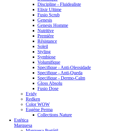
Discipline - Fluidealiste
Elixir Ultime
Fusio Scrub
Genesis
Genesis Homme
Nutritive
Première
Résistance
Soleil
Styling
Symbiose
Volumifique
Specifique - Anti-Oleosidade
Specifique - Anti-Queda
Specifique - Dermo-Calm
Gloss Absolu
Fusio Dose
Evidy
Redken
Color WOW
Eugène Perma
Collections Nature
Estética
Marquesa
Marquesa Portátil