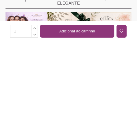
ELEGANTE
Adicionar ao carrinho
COMPRAR CARTÃO PRESENTE
PROMOÇÕES E REDUÇÕES
Todas as promoções e reduções de preço constantes na
nossa loja online são válidas de 01/06/2026 A 31/08/2026
INFORMAÇÕES
BLOG DE BELEZA