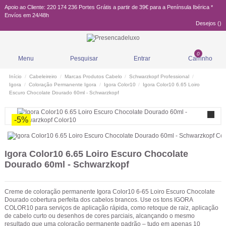
Apoio ao Cliente: 220 174 236
Portes Grátis a partir de 39€ para a Península Ibérica *
Envíos em 24/48h
Desejos (
)
0
Menu
Pesquisar
Entrar
Carrinho
Início
Cabeleireiro
Marcas Produtos Cabelo
Schwarzkopf Professional
Igora
Coloração Permanente Igora
Igora Color10
Igora Color10 6.65 Loiro
Escuro Chocolate Dourado 60ml - Schwarzkopf
-5%
Igora Color10 6.65 Loiro Escuro Chocolate
Dourado 60ml - Schwarzkopf
Creme de coloração permanente Igora Color10 6-65 Loiro Escuro Chocolate
Dourado cobertura perfeita dos cabelos brancos. Use os tons IGORA
COLOR10 para serviços de aplicação rápida, como retoque de raiz, aplicação
de cabelo curto ou desenhos de cores parciais, alcançando o mesmo
resultado que uma coloração permanente padrão – tudo em apenas 10