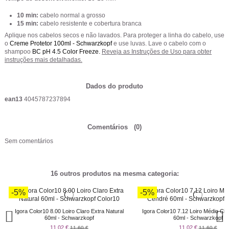
10 min:
cabelo normal a grosso
15 min:
cabelo resistente e cobertura branca
Aplique nos cabelos secos e não lavados. Para proteger a linha do cabelo, use
o
Creme Protetor 100ml - Schwarzkopf
e use luvas. Lave o cabelo com o
shampoo
BC pH 4.5 Color Freeze
.
Reveja as Instruções de Uso para obter
instruções mais detalhadas.
Dados do produto
ean13
4045787237894
Comentários
(0)
Sem comentários
16 outros produtos na mesma categoria:
-5%
-5%
Igora Color10 8.00 Loiro Claro Extra Natural
Igora Color10 7.12 Loiro Médio Ci
60ml - Schwarzkopf
60ml - Schwarzkopf
11,02 €
11,02 €
11,60 €
11,60 €