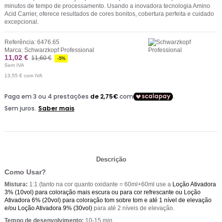
minutos de tempo de processamento. Usando a inovadora tecnologia Amino
Acid Carrier, oferece resultados de cores bonitos, cobertura perfeita e cuidado
excepcional.
Referência:
6476.65
Marca:
Schwarzkopf Professional
11,02 €
11,60 €
-5%
Sem IVA
13,55 €
com IVA
Descrição
Como Usar?
Mistura:
1:1 (tanto na cor quanto oxidante = 60ml+60ml use a
Loção Ativadora
3% (10vol)
para coloração mais escura ou para cor refrescante ou
Loção
Ativadora 6% (20vol)
para coloração tom sobre tom e até 1 nível de elevação
e/ou
Loção Ativadora 9% (30vol)
para até 2 níveis de elevação.
Tempo de desenvolvimento:
10-15 min