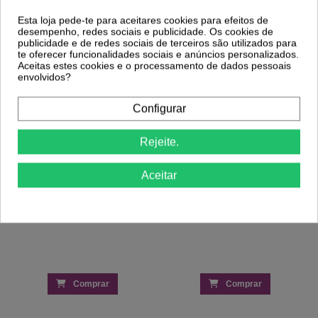
Produto Também Compraram:
Esta loja pede-te para aceitares cookies para efeitos de
desempenho, redes sociais e publicidade. Os cookies de
publicidade e de redes sociais de terceiros são utilizados para
-5%
te oferecer funcionalidades sociais e anúncios personalizados.
Aceitas estes cookies e o processamento de dados pessoais
envolvidos?
Schwarzkopf BlondMe W Aclaramento e
Schwarzkopf BlondMe Creme de
Cobertura Brancos Areia 60ml –
Aclaramento e Cobertura Brancos Ice -
Configurar
Clareamento e...
W 60ml – Clareamento...
11,93 €
12,55 €
12,55 €
Rejeite.
Aceitar
Comprar
Comprar