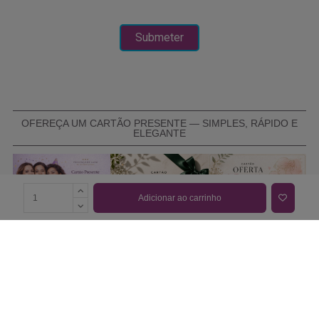
OFEREÇA UM CARTÃO PRESENTE — SIMPLES, RÁPIDO E
ELEGANTE
Adicionar ao carrinho
COMPRAR CARTÃO PRESENTE
PROMOÇÕES E REDUÇÕES
Todas as promoções e reduções de preço constantes na