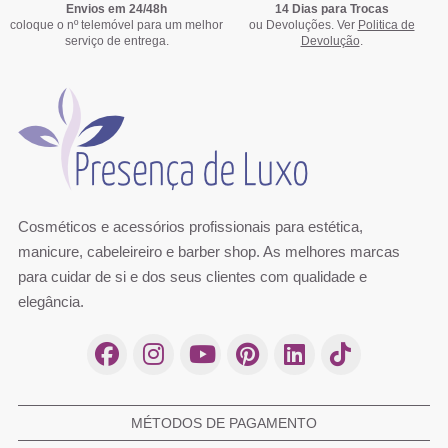
Envios em 24/48h
14 Dias para Trocas
coloque o nº telemóvel para um melhor
ou Devoluções. Ver
Politica de
serviço de entrega.
Devolução
.
Igora Royal Highlifts 12.19 Loiro Especial Violeta
Igora Royal Highlifts 10.0 Ultra Loiro Natural
Igora Royal Highlifts 12.2 Loiro Esp
Igora Royal Highlifts 10.1 Ultra Lo
Cendré 60ml - Schwarzkopf
60ml - Schwarzkopf
60ml - Schwarzkopf
60ml - Schwarzkopf
11,02 €
11,02 €
11,02 €
11,02 €
11,60 €
11,60 €
11,60 €
11,60 €
Comprar
Comprar
Comprar
Comprar
Cosméticos e acessórios profissionais para estética,
manicure, cabeleireiro e barber shop. As melhores marcas
para cuidar de si e dos seus clientes com qualidade e
elegância.
MÉTODOS DE PAGAMENTO