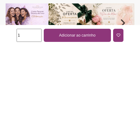
Adicionar ao carrinho
COMPRAR CARTÃO PRESENTE
PROMOÇÕES E REDUÇÕES
Todas as promoções e reduções de preço constantes na
nossa loja online são válidas de 01/06/2026 A 31/08/2026
INFORMAÇÕES
BLOG DE BELEZA