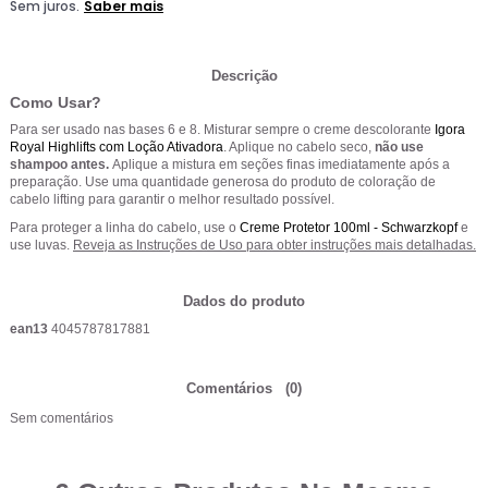
Descrição
Como Usar?
Para ser usado nas bases 6 e 8. Misturar sempre o creme descolorante
Igora
Royal Highlifts
com
Loção Ativadora
. Aplique no cabelo seco,
não use
shampoo antes.
Aplique a mistura em seções finas imediatamente após a
preparação. Use uma quantidade generosa do produto de coloração de
cabelo lifting para garantir o melhor resultado possível.
Para proteger a linha do cabelo, use o
Creme Protetor 100ml - Schwarzkopf
e
use luvas.
Reveja as Instruções de Uso para obter instruções mais detalhadas.
Dados do produto
ean13
4045787817881
Comentários
(0)
Sem comentários