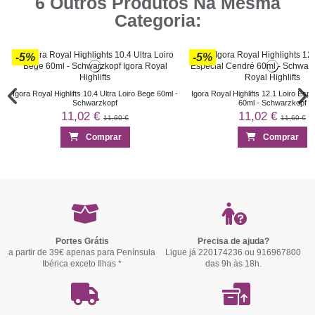
6 Outros Produtos Na Mesma
Categoria:
-5%
-5%
Igora Royal Highlifts 10.4 Ultra Loiro Bege 60ml -
Igora Royal Highlifts 12.1 Loiro Esp
Schwarzkopf
60ml - Schwarzkopf
11,02 €
11,02 €
11,60 €
11,60 €
Comprar
Comprar
-5%
-5%
-5%
-5%
Portes Grátis
Precisa de ajuda?
a partir de 39€ apenas para Península
Ligue já 220174236 ou 916967800
Ibérica exceto Ilhas *
das 9h às 18h.