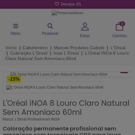
Desejos (
0
)
0
Menu
Pesquisar
Entrar
Carrinho
Início
Cabeleireiro
Marcas Produtos Cabelo
L'Oreal
Coloração L'Oreal
Inoa L'Oreal
L'Oréal iNOA 8 Louro
Claro Natural Sem Amoníaco 60ml
-15%
L'Oréal iNOA 8 Louro Claro Natural
Sem Amoníaco 60ml
Marca:
L'Oreal Professionnel INOA
Coloração permanente profissional sem
amoníaco com tecnologia ODS para louro