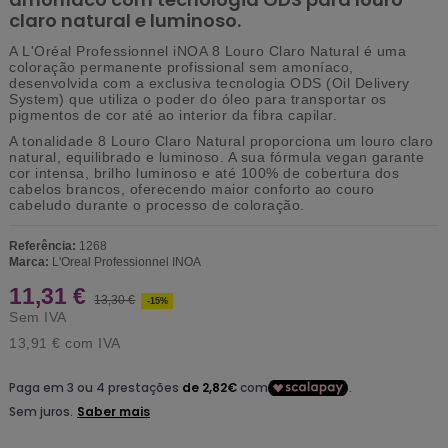
claro natural e luminoso.
A
L'Oréal Professionnel iNOA 8 Louro Claro Natural
é uma
coloração permanente profissional
sem amoníaco
,
desenvolvida com a exclusiva
tecnologia ODS (Oil Delivery
System)
que utiliza o poder do óleo para transportar os
pigmentos de cor até ao interior da fibra capilar.
A tonalidade
8 Louro Claro Natural
proporciona um louro claro
natural, equilibrado e luminoso. A sua fórmula vegan garante
cor intensa, brilho luminoso e até 100% de cobertura dos
cabelos brancos
, oferecendo maior conforto ao couro
cabeludo durante o processo de coloração.
Referência:
1268
Marca:
L'Oreal Professionnel INOA
11,31 €
13,30 €
-15%
Sem IVA
13,91 €
com IVA