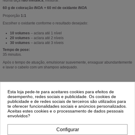
Numa taça
não metálica
, misturar:
60 g de coloração iNOA + 60 ml de oxidante iNOA
Proporção
1:1
Escolher o oxidante conforme o resultado desejado:
10 volumes
– aclara até 1 nível
20 volumes
– aclara até 2 níveis
30 volumes
– aclara até 3 níveis
Tempo de pose:
35 minutos.
Após o tempo de atuação, emulsionar suavemente, enxaguar abundantemente
e lavar o cabelo com um shampoo adequado.
Esta loja pede-te para aceitares cookies para efeitos de
Perguntas Frequentes
desempenho, redes sociais e publicidade. Os cookies de
A coloração L'Oréal iNOA tem amoníaco?
publicidade e de redes sociais de terceiros são utilizados para
te oferecer funcionalidades sociais e anúncios personalizados.
Não. A
L'Oréal iNOA
é uma coloração permanente profissional
sem
Aceitas estes cookies e o processamento de dados pessoais
amoníaco
, proporcionando maior conforto durante a aplicação.
envolvidos?
A coloração iNOA cobre cabelos brancos?
Sim. A
L'Oréal iNOA
oferece
até 100% de cobertura dos cabelos brancos
.
Configurar
Quanto tempo deve atuar a coloração iNOA?