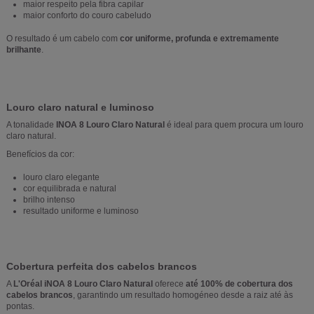
maior respeito pela fibra capilar
maior conforto do couro cabeludo
O resultado é um cabelo com
cor uniforme, profunda e extremamente
brilhante
.
Louro claro natural e luminoso
A tonalidade
INOA 8 Louro Claro Natural
é ideal para quem procura um louro
claro natural.
Benefícios da cor:
louro claro elegante
cor equilibrada e natural
brilho intenso
resultado uniforme e luminoso
Cobertura perfeita dos cabelos brancos
A
L'Oréal iNOA 8 Louro Claro Natural
oferece
até 100% de cobertura dos
cabelos brancos
, garantindo um resultado homogéneo desde a raiz até às
pontas.