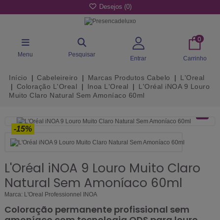
Desejos (
0
)
0
Menu
Pesquisar
Entrar
Carrinho
Início
Cabeleireiro
Marcas Produtos Cabelo
L'Oreal
Coloração L'Oreal
Inoa L'Oreal
L'Oréal iNOA 9 Louro
Muito Claro Natural Sem Amoníaco 60ml
-15%
L'Oréal iNOA 9 Louro Muito Claro
Natural Sem Amoníaco 60ml
Marca:
L'Oreal Professionnel INOA
Coloração permanente profissional sem
amoníaco com tecnologia ODS para louro