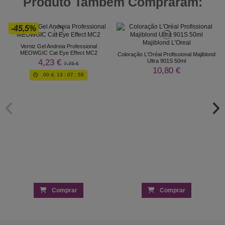
Produto Também Compraram:
-45,5%
Verniz Gel Andreia Professional
MEOWGIC Cat Eye Effect MC2
Coloração L'Oréal Profissional Majiblond
4,23 €
Ultra 901S 50ml
7,75 €
10,80 €
00
d.
13
:
07
:
56
Comprar
Comprar