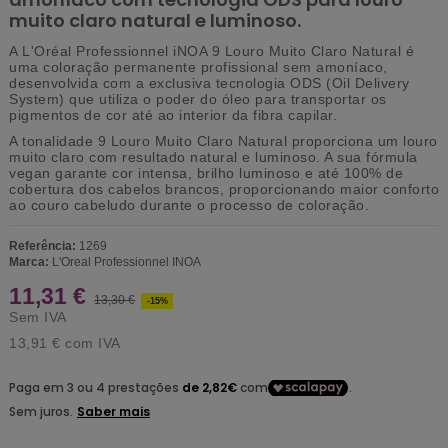
muito claro natural e luminoso.
A
L'Oréal Professionnel iNOA 9 Louro Muito Claro Natural
é
uma coloração permanente profissional
sem amoníaco
,
desenvolvida com a exclusiva
tecnologia ODS (Oil Delivery
System)
que utiliza o poder do óleo para transportar os
pigmentos de cor até ao interior da fibra capilar.
A tonalidade
9 Louro Muito Claro Natural
proporciona um louro
muito claro com resultado natural e luminoso. A sua fórmula
vegan garante
cor intensa, brilho luminoso e até 100% de
cobertura dos cabelos brancos
, proporcionando maior conforto
ao couro cabeludo durante o processo de coloração.
Referência:
1269
Marca:
L'Oreal Professionnel INOA
11,31 €
13,30 €
-15%
Sem IVA
13,91 €
com IVA