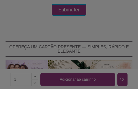
OFEREÇA UM CARTÃO PRESENTE — SIMPLES, RÁPIDO E
ELEGANTE
Adicionar ao carrinho
COMPRAR CARTÃO PRESENTE
PROMOÇÕES E REDUÇÕES
Todas as promoções e reduções de preço constantes na
nossa loja online são válidas de 01/06/2026 A 31/08/2026