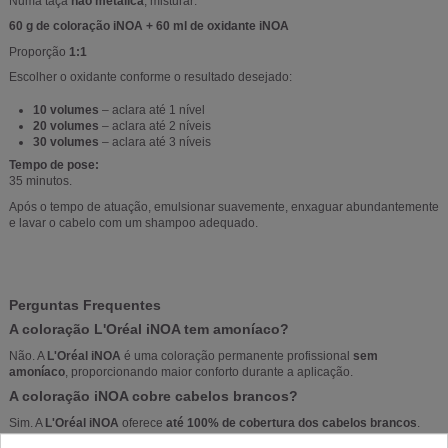
Numa taça
não metálica
, misturar:
60 g de coloração iNOA + 60 ml de oxidante iNOA
Proporção
1:1
Escolher o oxidante conforme o resultado desejado:
10 volumes
– aclara até 1 nível
20 volumes
– aclara até 2 níveis
30 volumes
– aclara até 3 níveis
Tempo de pose:
35 minutos.
Após o tempo de atuação, emulsionar suavemente, enxaguar abundantemente
e lavar o cabelo com um shampoo adequado.
Perguntas Frequentes
A coloração L'Oréal iNOA tem amoníaco?
Não. A
L'Oréal iNOA
é uma coloração permanente profissional
sem
amoníaco
, proporcionando maior conforto durante a aplicação.
A coloração iNOA cobre cabelos brancos?
Sim. A
L'Oréal iNOA
oferece
até 100% de cobertura dos cabelos brancos
.
Quanto tempo deve atuar a coloração iNOA?