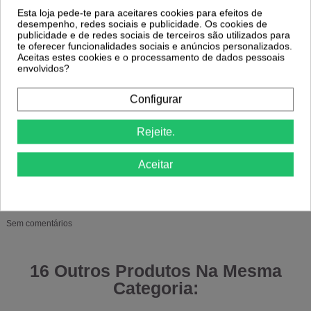
Esta loja pede-te para aceitares cookies para efeitos de
O
tempo de pose recomendado é de 35 minutos
.
desempenho, redes sociais e publicidade. Os cookies de
publicidade e de redes sociais de terceiros são utilizados para
Qual oxidante utilizar com iNOA?
te oferecer funcionalidades sociais e anúncios personalizados.
A coloração deve ser utilizada com
oxidante iNOA
, respeitando a proporção
Aceitas estes cookies e o processamento de dados pessoais
1:1
.
envolvidos?
10 vol – até 1 nível de aclaramento
20 vol – até 2 níveis
Configurar
30 vol – até 3 níveis
Rejeite.
Dados do produto
Aceitar
ean13
3474637134563
Comentários
(0)
Sem comentários
16 Outros Produtos Na Mesma
Categoria: