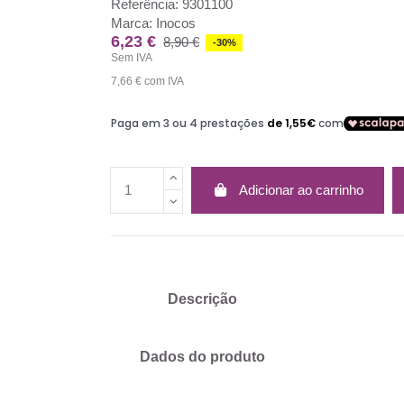
Referência:
9301100
Marca:
Inocos
6,23 €
8,90 €
-30%
Sem IVA
7,66 €
com IVA
Adicionar ao carrinho
Descrição
Dados do produto