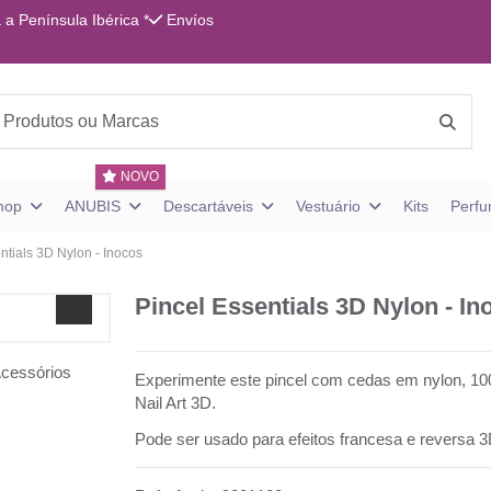
 a Península Ibérica *
Envíos
NOVO
shop
ANUBIS
Descartáveis
Vestuário
Kits
Perf
ntials 3D Nylon - Inocos
Pincel Essentials 3D Nylon - In
Experimente este pincel com cedas em nylon, 100
Nail Art 3D.
Pode ser usado para efeitos francesa e reversa 3D