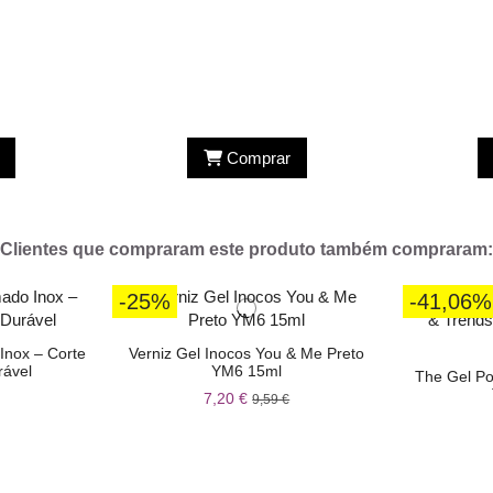
Comprar
Clientes que compraram este produto também compraram:
-25%
-41,06%
Inox – Corte
Verniz Gel Inocos You & Me Preto
rável
YM6 15ml
The Gel Pol
7,20 €
9,59 €