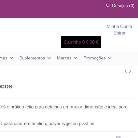
Desejos (
0
)
Minha Conta
Entrar
Carrinho
0
0.00 €
umes
Suplementos
Marcas
Promoções
ocos
% e prático feito para detalhes em maior dimensão e ideal para
 para usar em acrilico, polyacrygel ou plastine.