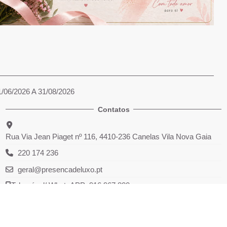
1/06/2026 A 31/08/2026
Contatos
Rua Via Jean Piaget nº 116, 4410-236 Canelas Vila Nova Gaia
220 174 236
geral@presencadeluxo.pt
Telemóvel/ WhatsAPP 916 967 800
*(Chamadas rede fixa e móvel nacional)
Powered by 2026
Presença de luxo