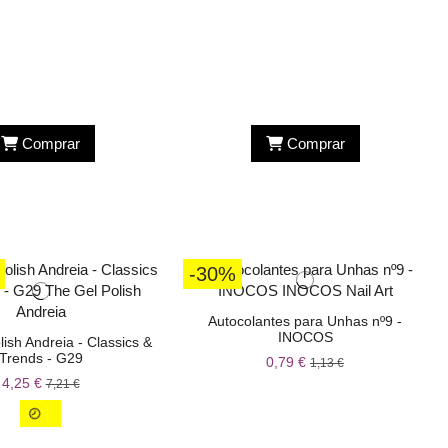
Comprar
Comprar
-30%
Autocolantes para Unhas nº9 -
INOCOS
ish Andreia - Classics &
Trends - G29
0,79 €
1,13 €
4,25 €
7,21 €