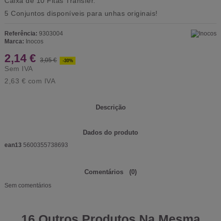
Caixa de 10 Fitas Transfer.
5 Conjuntos disponíveis para unhas originais!
Referência:
9303004
Marca:
Inocos
2,14 €
3,05 €
-30%
Sem IVA
2,63 €
com IVA
Descrição
Dados do produto
ean13
5600355738693
Comentários
(0)
Sem comentários
16 Outros Produtos Na Mesma