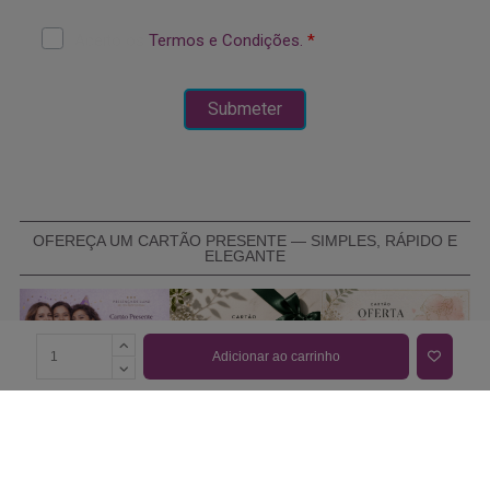
OFEREÇA UM CARTÃO PRESENTE — SIMPLES, RÁPIDO E
ELEGANTE
Adicionar ao carrinho
COMPRAR CARTÃO PRESENTE
PROMOÇÕES E REDUÇÕES