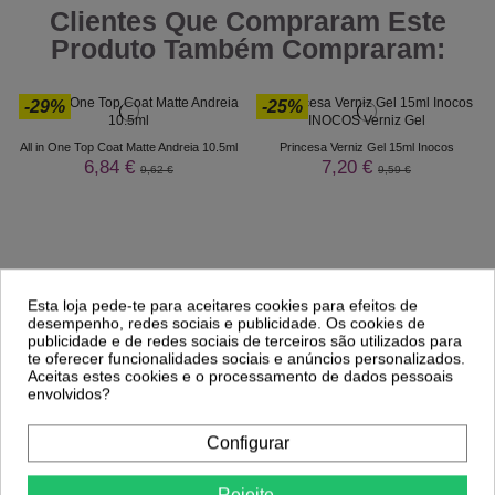
Clientes Que Compraram Este
Produto Também Compraram:
-29%
-25%
All in One Top Coat Matte Andreia 10.5ml
Princesa Verniz Gel 15ml Inocos
6,84 €
7,20 €
9,62 €
9,59 €
Esta loja pede-te para aceitares cookies para efeitos de
desempenho, redes sociais e publicidade. Os cookies de
publicidade e de redes sociais de terceiros são utilizados para
te oferecer funcionalidades sociais e anúncios personalizados.
Aceitas estes cookies e o processamento de dados pessoais
envolvidos?
Configurar
Rejeite.
Comprar
Comprar