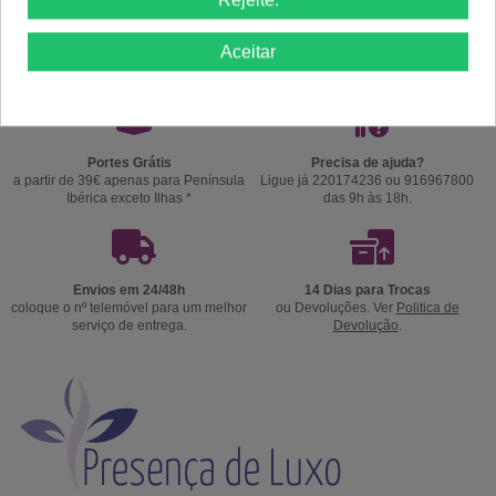
Aceitar
Portes Grátis
Precisa de ajuda?
a partir de 39€ apenas para Península
Ligue já 220174236 ou 916967800
Ibérica exceto Ilhas *
das 9h às 18h.
Envios em 24/48h
14 Dias para Trocas
coloque o nº telemóvel para um melhor
ou Devoluções. Ver
Politica de
serviço de entrega.
Devolução
.