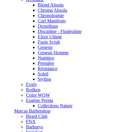
Blond Absolu
Chroma Absolu
Chronologiste
Curl Manifesto
Densifique
Discipline - Fluidealiste
Elixir Ultime
Fusio Scrub
Genesis
Genesis Homme
Nutritive
Première
Résistance
Soleil
Styling
Evidy
Redken
Color WOW
Eugène Perma
Collections Nature
Marcas Barbershop
Beard Club
FNX
Barburys