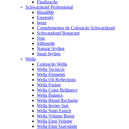
Finalização
Schwarzkopf Professional
BlondMe
Essensity
Igora
Complementos de Coloração Schwarzkopf
Schwarzkopf Bonacure
Osis
Silhouette
Natural Styling
Strait Styling
Wella
Coloração Wella
Wella Tecnicos
Wella Elements
Wella Oil Reflections
Wella Fusion
Wella Color Brilliance
Wella Balance
Wella Blond Recharge
Wella Invigo Sun
Wella Nutri Enrich
Wella Volume Boost
Wella Eimi Volume
Wella Eimi Suavidade