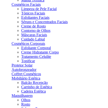
Manta Térmica
Cosméticos Faciais
Limpeza de Pele Facial
Tónicos Faciais
Esfoliantes Faciais
Séruns e Concentrados Faciais
Creme de Rosto
Contorno de Olhos
Máscaras Faciais
Cuidado Labial
Cosméticos Corporais
Esfoliante Corporal
Creme Hidratante Corpo
Tratamento Celulite
Tonificar
Protetor Solar
Autobronzeador
Coffret Cosméticos
Mobiliário Estética
Balcão Recepção
Carrinho de Estética
Cadeira Estética
Maquilhagem
Olhos
Rosto