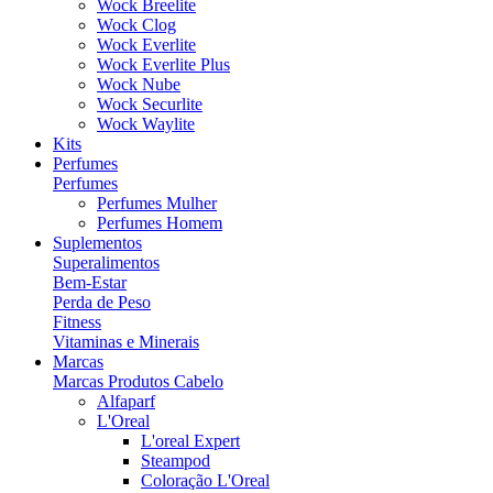
Wock Breelite
Wock Clog
Wock Everlite
Wock Everlite Plus
Wock Nube
Wock Securlite
Wock Waylite
Kits
Perfumes
Perfumes
Perfumes Mulher
Perfumes Homem
Suplementos
Superalimentos
Bem-Estar
Perda de Peso
Fitness
Vitaminas e Minerais
Marcas
Marcas Produtos Cabelo
Alfaparf
L'Oreal
L'oreal Expert
Steampod
Coloração L'Oreal