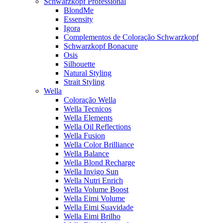
Schwarzkopf Professional
BlondMe
Essensity
Igora
Complementos de Coloração Schwarzkopf
Schwarzkopf Bonacure
Osis
Silhouette
Natural Styling
Strait Styling
Wella
Coloração Wella
Wella Tecnicos
Wella Elements
Wella Oil Reflections
Wella Fusion
Wella Color Brilliance
Wella Balance
Wella Blond Recharge
Wella Invigo Sun
Wella Nutri Enrich
Wella Volume Boost
Wella Eimi Volume
Wella Eimi Suavidade
Wella Eimi Brilho