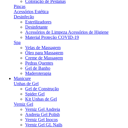
Coloração de Pestanas
Pinças
Acessórios Estética
Desinfeção
Esterilizadores
Desinfetante
Acessórios de Limpeza Acessórios de Higiene
Material Proteção COVID-19
Spa
Velas de Massagem
Óleo para Massagem
Creme de Massagem
Pedras Quentes
Gel de Banho
Maderoterapia
Manicure
Unhas de Gel
Gel de Construção
Spider Gel
Kit Unhas de Gel
Verniz Gel
Verniz Gel Andreia
Andreia Gel Polish
Verniz Gel Inocos
Verniz Gel GL Nails