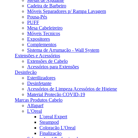
Mesas de Ajudante
Cadeira de Barbeiro
Móveis Separadores p/ Rampa Lavagem
Pousa-Pés
PUFF
Mesa Cabeleireiro
Móveis Tecnicos
Expositores
Complementos
Sistema de Arrumação - Wall System
Extensões e Acessórios
Extensões de Cabelo
Acessórios para Extensões
Desinfeção
Esterilizadores
Desinfetante
Acessórios de Limpeza Acessórios de Higiene
Material Proteção COVID-19
Marcas Produtos Cabelo
Alfaparf
L'Oreal
L'oreal Expert
Steampod
Coloração L'Oreal
Finalização