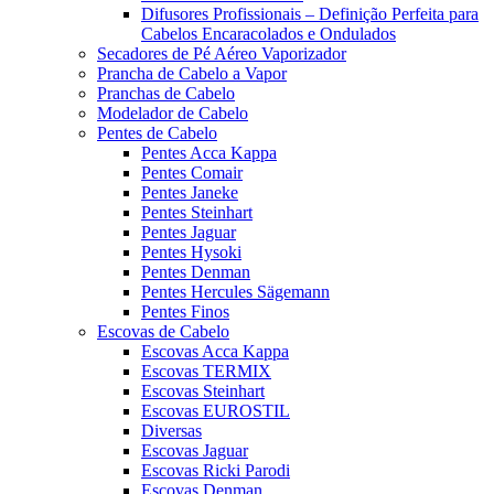
Difusores Profissionais – Definição Perfeita para
Cabelos Encaracolados e Ondulados
Secadores de Pé Aéreo Vaporizador
Prancha de Cabelo a Vapor
Pranchas de Cabelo
Modelador de Cabelo
Pentes de Cabelo
Pentes Acca Kappa
Pentes Comair
Pentes Janeke
Pentes Steinhart
Pentes Jaguar
Pentes Hysoki
Pentes Denman
Pentes Hercules Sägemann
Pentes Finos
Escovas de Cabelo
Escovas Acca Kappa
Escovas TERMIX
Escovas Steinhart
Escovas EUROSTIL
Diversas
Escovas Jaguar
Escovas Ricki Parodi
Escovas Denman