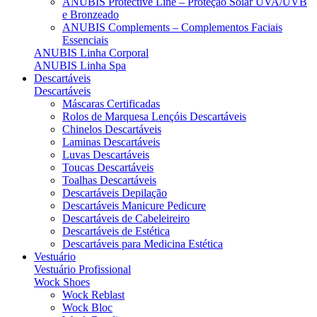
ANUBIS Protective Line – Proteção Solar UVA/UVB
e Bronzeado
ANUBIS Complements – Complementos Faciais
Essenciais
ANUBIS Linha Corporal
ANUBIS Linha Spa
Descartáveis
Descartáveis
Máscaras Certificadas
Rolos de Marquesa Lençóis Descartáveis
Chinelos Descartáveis
Laminas Descartáveis
Luvas Descartáveis
Toucas Descartáveis
Toalhas Descartáveis
Descartáveis Depilação
Descartáveis Manicure Pedicure
Descartáveis de Cabeleireiro
Descartáveis de Estética
Descartáveis para Medicina Estética
Vestuário
Vestuário Profissional
Wock Shoes
Wock Reblast
Wock Bloc