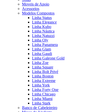
Moveis de Apoio
Acessorios
Modelos Compostos
Linha Status
Linha Elegance
Linha Kubo
Linha Náutica
Linha Natuzzi
Linha Oly
Linha Panamera
Linha Glam
Linha Gaudi
Linha Galeone Gold
Linha Zoe
Linha Square
Linha Bolt Privé
Linha Boston
Linha Extreme
Linha York
Linha Forty One
Linha Chicago
Linha Miami
Linha Stark
Banco de Cabeleireiro