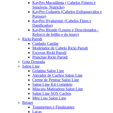
KayPro Macadâmia ( Cabelos Frágeis e
Sensíveis, Nutrição)
KayPro Collagen (Cabelos Enfraquecidos e
Porosos)
KayPro Hyaluronic (Cabelos Finos e
Danificados)
KayPro Blonde (Louros e Descolorados -
Reforço de brilho e do louro)
Ricki Parodi
Cuidado Capilar
Modelador de Cabelo Ricki Parodi
Escovas Ricki Parodi
Pranchas Ricki Parodi
Gota Dourada
Salon Line
Gelatina Salon Line
Ativador de Cachos Salon Line
Creme de Pentear Salon Line
Salon Line Kit Completo
Máscara Matizadora Salon Line
Salon Line SOS Cachos
Meu Liso Salon Line
Broaer
Tratamentos e Finalizantes
Lacas