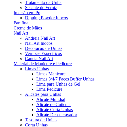
Tratamento da Unha
Secante de Verniz
Imersão em Pó
Dipping Powder Inocos
Parafina
Creme de Mãos
Nail Art
Andreia Nail Art
Nail Art Inocos
Decoração de Unhas
Vernizes Específicos
Caneta Nail Art
Material de Manicure e Pedicure
Limas Unhas
Limas Manicure
Limas 3/4/7 Faces Buffer Unhas
Lima para Unhas de Gel
Lima Pedicure
Alicates para Unhas
Alicate Mundial
Alicate de Cutícula
Alicate Corta Unhas
Alicate Desencravador
Tesoura de Unhas
Corta Unhas