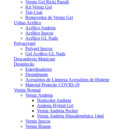
Verniz Gel Ricki Parodi
Kit Verniz Gel
Top Coat
Removedor de Verniz Gel
Unhas Acrílico
Acrílico Andreia
Acrílico Inocos
Acrílico GL Nails
Polyacrygel
Polygel Inocos
Gel Acrílico GL Nails
Descartáveis Manicure
Desinfeção
Esterilizadores
Desinfetante
Acessórios de Limpeza Acessórios de Higiene
Material Proteção COVID-19
Verniz Normal
Verniz Andreia
Nutricolor Andreia
Andreia Hybrid Gel
Verniz Andreia Pocket
Verniz Andreia Hipoalergénico 14ml
Verniz Inocos
Verniz Risque