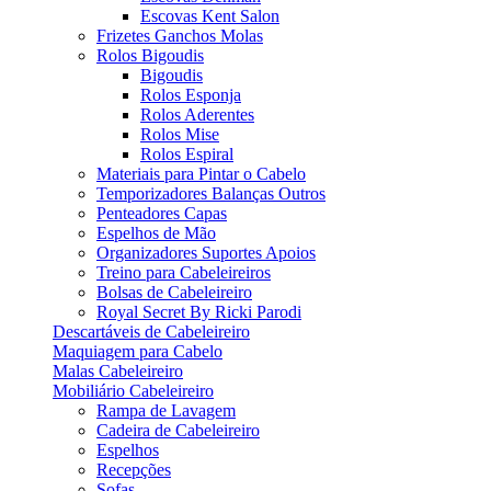
Escovas Kent Salon
Frizetes Ganchos Molas
Rolos Bigoudis
Bigoudis
Rolos Esponja
Rolos Aderentes
Rolos Mise
Rolos Espiral
Materiais para Pintar o Cabelo
Temporizadores Balanças Outros
Penteadores Capas
Espelhos de Mão
Organizadores Suportes Apoios
Treino para Cabeleireiros
Bolsas de Cabeleireiro
Royal Secret By Ricki Parodi
Descartáveis de Cabeleireiro
Maquiagem para Cabelo
Malas Cabeleireiro
Mobiliário Cabeleireiro
Rampa de Lavagem
Cadeira de Cabeleireiro
Espelhos
Recepções
Sofas