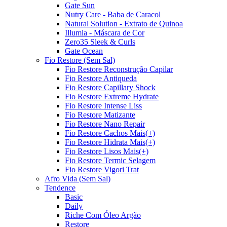
Gate Sun
Nutry Care - Baba de Caracol
Natural Solution - Extrato de Quinoa
Illumia - Máscara de Cor
Zero35 Sleek & Curls
Gate Ocean
Fio Restore (Sem Sal)
Fio Restore Reconstrução Capilar
Fio Restore Antiqueda
Fio Restore Capillary Shock
Fio Restore Extreme Hydrate
Fio Restore Intense Liss
Fio Restore Matizante
Fio Restore Nano Repair
Fio Restore Cachos Mais(+)
Fio Restore Hidrata Mais(+)
Fio Restore Lisos Mais(+)
Fio Restore Termic Selagem
Fio Restore Vigori Trat
Afro Vida (Sem Sal)
Tendence
Basic
Daily
Riche Com Óleo Argão
Restore