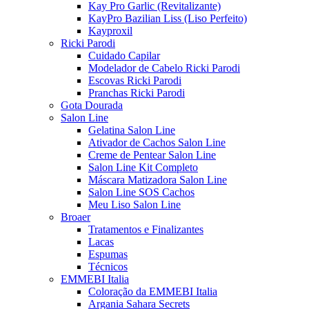
Kay Pro Garlic (Revitalizante)
KayPro Bazilian Liss (Liso Perfeito)
Kayproxil
Ricki Parodi
Cuidado Capilar
Modelador de Cabelo Ricki Parodi
Escovas Ricki Parodi
Pranchas Ricki Parodi
Gota Dourada
Salon Line
Gelatina Salon Line
Ativador de Cachos Salon Line
Creme de Pentear Salon Line
Salon Line Kit Completo
Máscara Matizadora Salon Line
Salon Line SOS Cachos
Meu Liso Salon Line
Broaer
Tratamentos e Finalizantes
Lacas
Espumas
Técnicos
EMMEBI Italia
Coloração da EMMEBI Italia
Argania Sahara Secrets