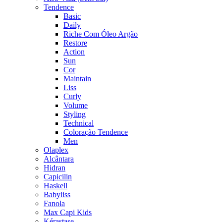
Tendence
Basic
Daily
Riche Com Óleo Argão
Restore
Action
Sun
Cor
Maintain
Liss
Curly
Volume
Styling
Technical
Coloração Tendence
Men
Olaplex
Alcântara
Hidran
Capicilin
Haskell
Babyliss
Fanola
Max Capi Kids
Kérastase