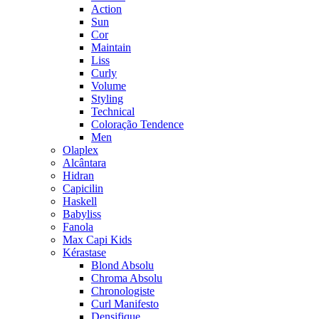
Action
Sun
Cor
Maintain
Liss
Curly
Volume
Styling
Technical
Coloração Tendence
Men
Olaplex
Alcântara
Hidran
Capicilin
Haskell
Babyliss
Fanola
Max Capi Kids
Kérastase
Blond Absolu
Chroma Absolu
Chronologiste
Curl Manifesto
Densifique