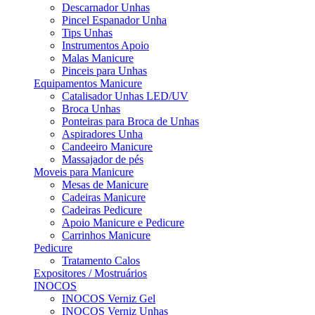
Descarnador Unhas
Pincel Espanador Unha
Tips Unhas
Instrumentos Apoio
Malas Manicure
Pinceis para Unhas
Equipamentos Manicure
Catalisador Unhas LED/UV
Broca Unhas
Ponteiras para Broca de Unhas
Aspiradores Unha
Candeeiro Manicure
Massajador de pés
Moveis para Manicure
Mesas de Manicure
Cadeiras Manicure
Cadeiras Pedicure
Apoio Manicure e Pedicure
Carrinhos Manicure
Pedicure
Tratamento Calos
Expositores / Mostruários
INOCOS
INOCOS Verniz Gel
INOCOS Verniz Unhas