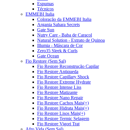
Espumas
Técnicos
EMMEBI Italia
Coloração da EMMEBI Italia
Argania Sahara Secrets
Gate Sun
Nutry Care - Baba de Caracol
Natural Solution - Extrato de Quinoa
Illumia - Máscara de Cor
Zero35 Sleek & Curls
Gate Ocean
Fio Restore (Sem Sal)
Fio Restore Reconstrução Capilar
Fio Restore Antiqueda
Fio Restore Capillary Shock
Fio Restore Extreme Hydrate
Fio Restore Intense Liss
Fio Restore Matizante
Fio Restore Nano Repair
Fio Restore Cachos Mais(+)
Fio Restore Hidrata Mais(+)
Fio Restore Lisos Mais(+)
Fio Restore Termic Selagem
Fio Restore Vigori Trat
Afro Vida (Sem Sal)