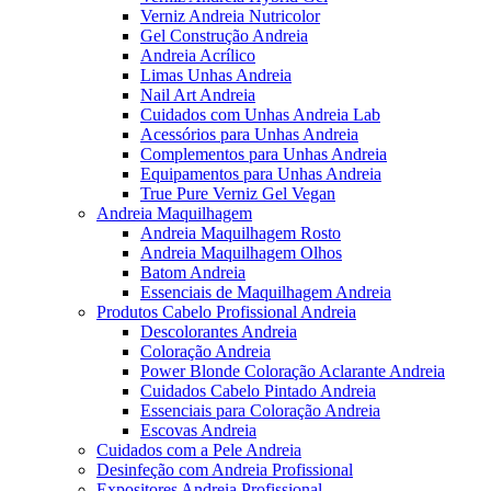
Verniz Andreia Nutricolor
Gel Construção Andreia
Andreia Acrílico
Limas Unhas Andreia
Nail Art Andreia
Cuidados com Unhas Andreia Lab
Acessórios para Unhas Andreia
Complementos para Unhas Andreia
Equipamentos para Unhas Andreia
True Pure Verniz Gel Vegan
Andreia Maquilhagem
Andreia Maquilhagem Rosto
Andreia Maquilhagem Olhos
Batom Andreia
Essenciais de Maquilhagem Andreia
Produtos Cabelo Profissional Andreia
Descolorantes Andreia
Coloração Andreia
Power Blonde Coloração Aclarante Andreia
Cuidados Cabelo Pintado Andreia
Essenciais para Coloração Andreia
Escovas Andreia
Cuidados com a Pele Andreia
Desinfeção com Andreia Profissional
Expositores Andreia Profissional