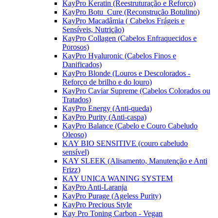
KayPro Keratin (Reestruturação e Reforço)
KayPro Botu_Cure (Reconstrução Botulino)
KayPro Macadâmia ( Cabelos Frágeis e
Sensíveis, Nutrição)
KayPro Collagen (Cabelos Enfraquecidos e
Porosos)
KayPro Hyaluronic (Cabelos Finos e
Danificados)
KayPro Blonde (Louros e Descolorados -
Reforço de brilho e do louro)
KayPro Caviar Supreme (Cabelos Colorados ou
Tratados)
KayPro Energy (Anti-queda)
KayPro Purity (Anti-caspa)
KayPro Balance (Cabelo e Couro Cabeludo
Oleoso)
KAY BIO SENSITIVE (couro cabeludo
sensível)
KAY SLEEK (Alisamento, Manutenção e Anti
Frizz)
KAY UNICA WANING SYSTEM
KayPro Anti-Laranja
KayPro Purage (Ageless Purity)
KayPro Precious Style
Kay Pro Toning Carbon - Vegan