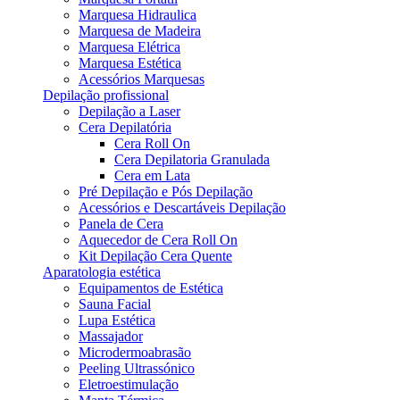
Marquesa Hidraulica
Marquesa de Madeira
Marquesa Elétrica
Marquesa Estética
Acessórios Marquesas
Depilação profissional
Depilação a Laser
Cera Depilatória
Cera Roll On
Cera Depilatoria Granulada
Cera em Lata
Pré Depilação e Pós Depilação
Acessórios e Descartáveis Depilação
Panela de Cera
Aquecedor de Cera Roll On
Kit Depilação Cera Quente
Aparatologia estética
Equipamentos de Estética
Sauna Facial
Lupa Estética
Massajador
Microdermoabrasão
Peeling Ultrassónico
Eletroestimulação