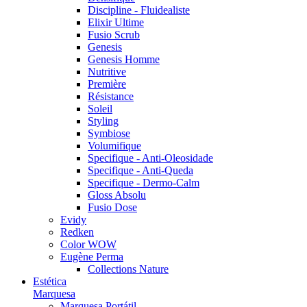
Discipline - Fluidealiste
Elixir Ultime
Fusio Scrub
Genesis
Genesis Homme
Nutritive
Première
Résistance
Soleil
Styling
Symbiose
Volumifique
Specifique - Anti-Oleosidade
Specifique - Anti-Queda
Specifique - Dermo-Calm
Gloss Absolu
Fusio Dose
Evidy
Redken
Color WOW
Eugène Perma
Collections Nature
Estética
Marquesa
Marquesa Portátil