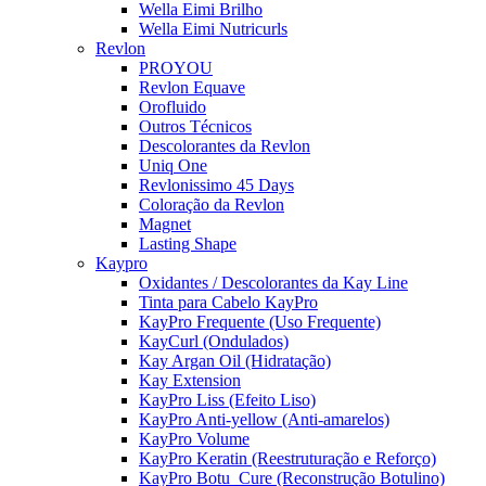
Wella Eimi Brilho
Wella Eimi Nutricurls
Revlon
PROYOU
Revlon Equave
Orofluido
Outros Técnicos
Descolorantes da Revlon
Uniq One
Revlonissimo 45 Days
Coloração da Revlon
Magnet
Lasting Shape
Kaypro
Oxidantes / Descolorantes da Kay Line
Tinta para Cabelo KayPro
KayPro Frequente (Uso Frequente)
KayCurl (Ondulados)
Kay Argan Oil (Hidratação)
Kay Extension
KayPro Liss (Efeito Liso)
KayPro Anti-yellow (Anti-amarelos)
KayPro Volume
KayPro Keratin (Reestruturação e Reforço)
KayPro Botu_Cure (Reconstrução Botulino)