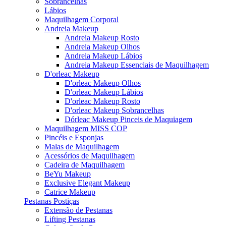
Sobrancelhas
Lábios
Maquilhagem Corporal
Andreia Makeup
Andreia Makeup Rosto
Andreia Makeup Olhos
Andreia Makeup Lábios
Andreia Makeup Essenciais de Maquilhagem
D'orleac Makeup
D'orleac Makeup Olhos
D'orleac Makeup Lábios
D'orleac Makeup Rosto
D'orleac Makeup Sobrancelhas
Dórleac Makeup Pinceis de Maquiagem
Maquilhagem MISS COP
Pincéis e Esponjas
Malas de Maquilhagem
Acessórios de Maquilhagem
Cadeira de Maquilhagem
BeYu Makeup
Exclusive Elegant Makeup
Catrice Makeup
Pestanas Postiças
Extensão de Pestanas
Lifting Pestanas