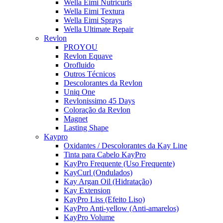
Wella Eimi Nutricurls
Wella Eimi Textura
Wella Eimi Sprays
Wella Ultimate Repair
Revlon
PROYOU
Revlon Equave
Orofluido
Outros Técnicos
Descolorantes da Revlon
Uniq One
Revlonissimo 45 Days
Coloração da Revlon
Magnet
Lasting Shape
Kaypro
Oxidantes / Descolorantes da Kay Line
Tinta para Cabelo KayPro
KayPro Frequente (Uso Frequente)
KayCurl (Ondulados)
Kay Argan Oil (Hidratação)
Kay Extension
KayPro Liss (Efeito Liso)
KayPro Anti-yellow (Anti-amarelos)
KayPro Volume