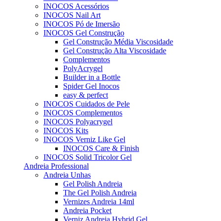
INOCOS Acessórios
INOCOS Nail Art
INOCOS Pó de Imersão
INOCOS Gel Construção
Gel Construção Média Viscosidade
Gel Construção Alta Viscosidade
Complementos
PolyAcrygel
Builder in a Bottle
Spider Gel Inocos
easy & perfect
INOCOS Cuidados de Pele
INOCOS Complementos
INOCOS Polyacrygel
INOCOS Kits
INOCOS Verniz Like Gel
INOCOS Care & Finish
INOCOS Solid Tricolor Gel
Andreia Professional
Andreia Unhas
Gel Polish Andreia
The Gel Polish Andreia
Vernizes Andreia 14ml
Andreia Pocket
Verniz Andreia Hybrid Gel