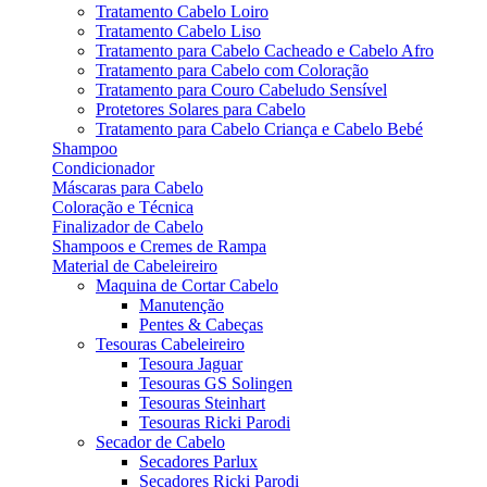
Tratamento Cabelo Loiro
Tratamento Cabelo Liso
Tratamento para Cabelo Cacheado e Cabelo Afro
Tratamento para Cabelo com Coloração
Tratamento para Couro Cabeludo Sensível
Protetores Solares para Cabelo
Tratamento para Cabelo Criança e Cabelo Bebé
Shampoo
Condicionador
Máscaras para Cabelo
Coloração e Técnica
Finalizador de Cabelo
Shampoos e Cremes de Rampa
Material de Cabeleireiro
Maquina de Cortar Cabelo
Manutenção
Pentes & Cabeças
Tesouras Cabeleireiro
Tesoura Jaguar
Tesouras GS Solingen
Tesouras Steinhart
Tesouras Ricki Parodi
Secador de Cabelo
Secadores Parlux
Secadores Ricki Parodi