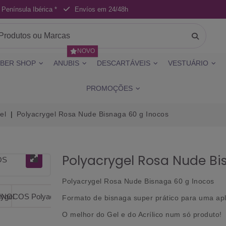
 Península Ibérica *
Envíos em 24/48h
NOVO
BER SHOP
ANUBIS
DESCARTÁVEIS
VESTUÁRIO
PROMOÇÕES
el
Polyacrygel Rosa Nude Bisnaga 60 g Inocos
Polyacrygel Rosa Nude Bi
Polyacrygel
Rosa Nude Bisnaga 60 g
Inocos
Formato de bisnaga super prático para uma apl
O melhor do Gel e do Acrílico num só produto!