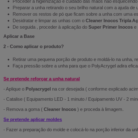
Proceder à higienização e cuidado das mãos não esquecendo
Preparar a unha retirando o seu brilho natural com a ajuda de 
Remover os restos de pó que ficam sobre a unha com uma e
Desidratar e limpar as unhas com o
Cleaner Inocos Tripla A
De seguida , proceder à aplicação do
Super Primer Inocos
e 
Aplicar a Base
2 - Como aplicar o produto?
Retirar uma pequena porção de produto e moldá-lo na unha, r
Faça pressão sobre a unha para que o PolyAcrygel adira efic
Se pretende reforçar a unha natural
- Aplique o
Polyacrygel
na cor desejada ( conforme explicado acim
- Catalise ( Equipamento LED - 1 minuto / Equipamento UV - 2 minu
- Remova a goma (
Cleaner Inocos
) e proceda à limagem.
Se pretende aplicar moldes
- Fazer a preparação do molde e colocá-lo na porção inferior da un