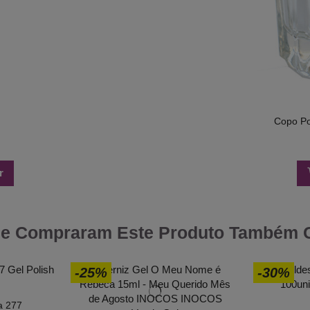
Copo Pot
r
ue Compraram Este Produto Também
-25%
-30%
a 277