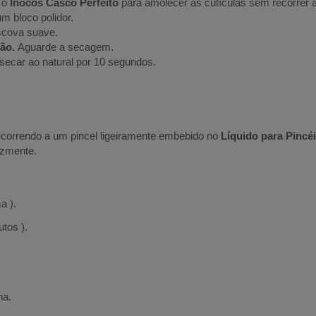
 o
Inocos Casco Perfeito
para amolecer as cutículas sem recorrer 
um bloco polidor.
scova suave.
ção.
Aguarde a secagem.
secar ao natural por 10 segundos.
ecorrendo a um pincel ligeiramente embebido no
Líquido para Pincé
azmente.
a ).
tos ).
ha.