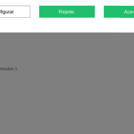
ua escolha e espalhe na unha.
figurar
Rejeite.
Acei
inutos ).
rido.
inutos ).