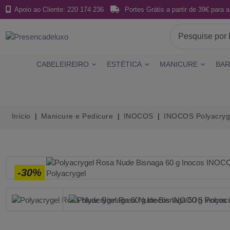
Apoio ao Cliente: 220 174 236
Portes Grátis a partir de 39€ para a
CABELEIREIRO
ESTÉTICA
MANICURE
BAR
Início
Manicure e Pedicure
INOCOS
INOCOS Polyacryg
-30%