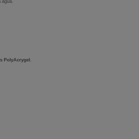
a água.
is PolyAcrygel
.