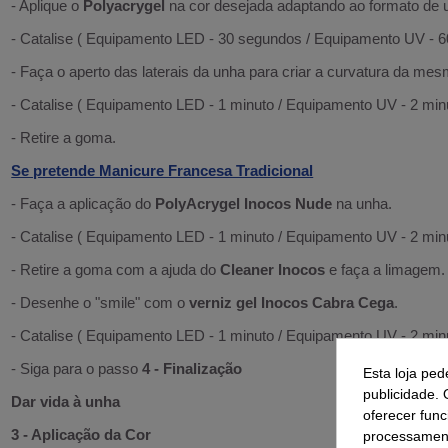
- Aplique o
Polyacrygel
na cor desejada adaptando ao formato de u
- Catalise ( Equipamento LED - 30 segundos / Equipamento UV - 
- Faça o aperto das laterais da unha para criar a curvatura da mes
- Catalise ( Equipamento LED - 1 minuto / Equipamento UV - 2 minu
- Retire a goma.
Se pretende Manicure Francesa Tradicional
- Faça a aplicação do
PolyAcrygel Inocos Nude
na unha.
- Catalise ( Equipamento LED - 1 minuto / Equipamento UV - 2 minu
- Retire a goma com a ajuda do
Cleaner Inocos
e faça a limagem.
- Desenhe o "smile" com o
verniz gel Inocos Cabra Cega
.
- Catalise ( Equipamento LED - 1 minuto / Equipamento UV - 2 minu
- Siga para o passo
4 - Finalização
Esta loja ped
publicidade. 
Dar vida à unha
oferecer func
3 - Aplicação da Cor
processament