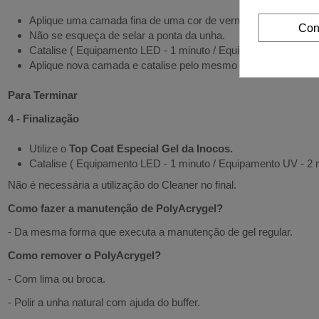
Aplique uma camada fina de uma cor de verniz gel Inocos à s
Con
Não se esqueça de selar a ponta da unha.
Catalise ( Equipamento LED - 1 minuto / Equipamento UV - 2 m
Aplique nova camada e catalise pelo mesmo tempo acima refe
Para Terminar
4 - Finalização
Utilize o
Top Coat Especial Gel da Inocos.
Catalise ( Equipamento LED - 1 minuto / Equipamento UV - 2 m
Não é necessária a utilização do Cleaner no final.
Como fazer a manutenção de PolyAcrygel?
- Da mesma forma que executa a manutenção de gel regular.
Como remover o PolyAcrygel?
- Com lima ou broca.
- Polir a unha natural com ajuda do buffer.