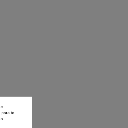
 e
s para te
 o