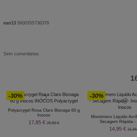
ean13
5600355736378
Sem comentários
1
-30%
-30%
Polyacrygel Rosa Claro Bisnaga 60 g
Inocos
Monómero Liquido Acríl
Secagem Rápida - 
17,85 €
25,50 €
14,95 €
21,35