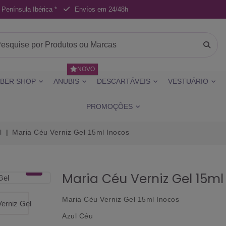
 Península Ibérica *
Envíos em 24/48h
NOVO
BER SHOP
ANUBIS
DESCARTÁVEIS
VESTUÁRIO
PROMOÇÕES
l
Maria Céu Verniz Gel 15ml Inocos
Maria Céu Verniz Gel 15ml
Maria Céu Verniz Gel 15ml Inocos
Azul Céu