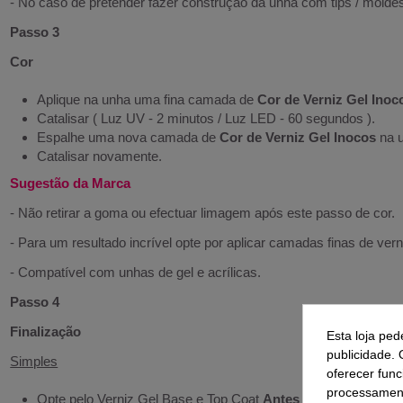
- No caso de pretender fazer construção da unha com tips / moldes
Passo 3
Cor
Aplique na unha uma fina camada de
Cor de Verniz Gel Inoc
Catalisar ( Luz UV - 2 minutos / Luz LED - 60 segundos ).
Espalhe uma nova camada de
Cor de Verniz Gel Inocos
na 
Catalisar novamente.
Sugestão da Marca
- Não retirar a goma ou efectuar limagem após este passo de cor.
- Para um resultado incrível opte por aplicar camadas finas de verni
- Compatível com unhas de gel e acrílicas.
Passo 4
Finalização
Esta loja ped
publicidade. 
Simples
oferecer func
processament
Opte pelo Verniz Gel Base e Top Coat
Antes e Depois Inoco