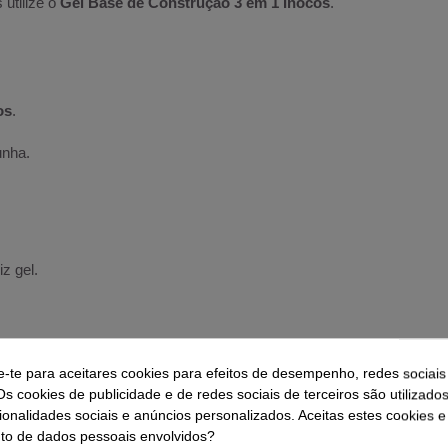
 utilize o
Gel Base de Construção 3 em 1 Inocos
.
os
.
unha.
z gel.
e-te para aceitares cookies para efeitos de desempenho, redes sociais
Os cookies de publicidade e de redes sociais de terceiros são utilizado
ionalidades sociais e anúncios personalizados. Aceitas estes cookies e
o de dados pessoais envolvidos?
s
(uma camada).