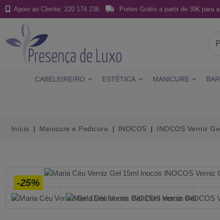
Apoio ao Cliente: 220 174 236
Portes Grátis a partir de 39€ para a
CABELEIREIRO
ESTÉTICA
MANICURE
BAR
Início
Manicure e Pedicure
INOCOS
INOCOS Verniz Ge
-25%