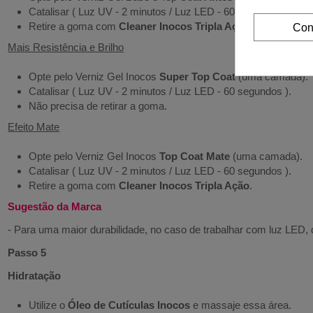
Catalisar ( Luz UV - 2 minutos / Luz LED - 60 segundos ).
Retire a goma com
Cleaner Inocos Tripla Ação
.
Con
Mais Resistência e Brilho
Opte pelo Verniz Gel Inocos
Super Top Coat
(uma camada).
Catalisar ( Luz UV - 2 minutos / Luz LED - 60 segundos ).
Não precisa de retirar a goma.
Efeito Mate
Opte pelo Verniz Gel Inocos
Top Coat Mate
(uma camada).
Catalisar ( Luz UV - 2 minutos / Luz LED - 60 segundos ).
Retire a goma com
Cleaner Inocos Tripla Ação
.
Sugestão da Marca
- Para uma maior durabilidade, no caso de trabalhar com luz LED,
Passo 5
Hidratação
Utilize o
Óleo de Cutículas Inocos
e massaje essa área.