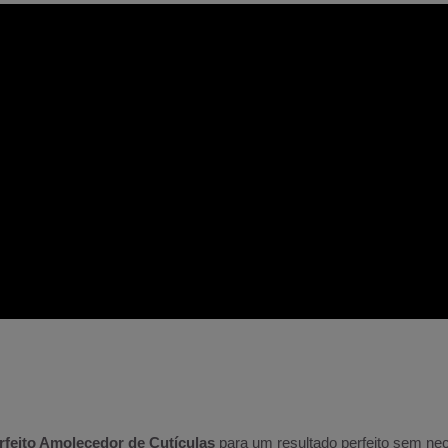
rfeito Amolecedor de Cutículas
para um resultado perfeito sem nec