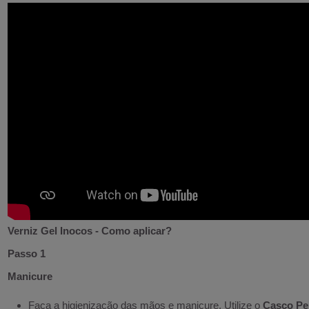
Verniz Gel Inocos - Como aplicar?
Passo 1
Manicure
Faça a higienização das mãos e manicure. Utilize o
Casco Pe