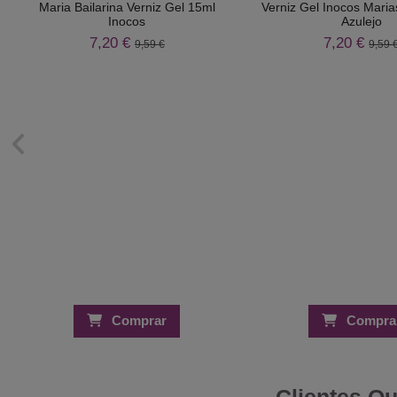
Maria Bailarina Verniz Gel 15ml
Verniz Gel Inocos Maria
Inocos
Azulejo
7,20 €
7,20 €
9,59 €
9,59 
Comprar
Compra
Clientes Q