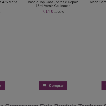
s 475 Maria
Base e Top Coat - Antes e Depois
Maria Cara
15ml Verniz Gel Inocos
7,14 €
€
10,20 €
r
Comprar
ue Compraram Este Produto Também