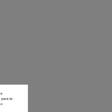
 e
s para te
 o