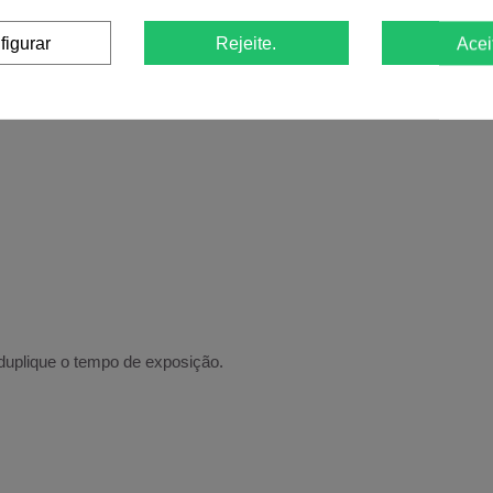
figurar
Rejeite.
Acei
 duplique o tempo de exposição.