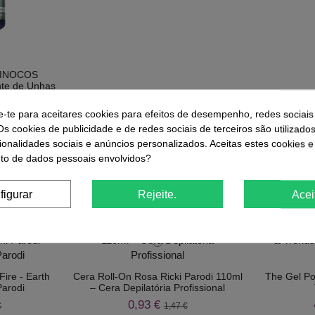
e INOCOS
te de Unhas
€
e-te para aceitares cookies para efeitos de desempenho, redes sociais
r
Comprar
Os cookies de publicidade e de redes sociais de terceiros são utilizado
ionalidades sociais e anúncios personalizados. Aceitas estes cookies e
o de dados pessoais envolvidos?
ue Compraram Este Produto Também
figurar
Rejeite.
Acei
-37%
-41,06%
ire - Earth
Cera Roll-On Rosa Ricki Parodi 110ml
The Gel Pol
Parodi
– Cera Depilatória Profissional
0,93 €
€
1,47 €