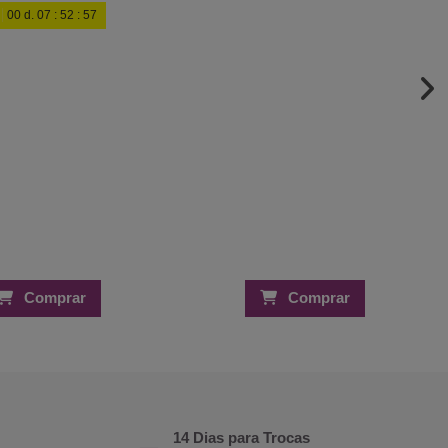
00
d.
07
:
52
:
56
Comprar
Comprar
14 Dias para Trocas