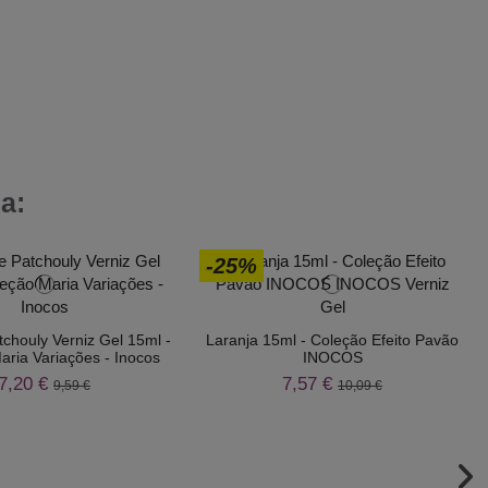
a:
-25%
chouly Verniz Gel 15ml -
Laranja 15ml - Coleção Efeito Pavão
aria Variações - Inocos
INOCOS
7,20 €
7,57 €
9,59 €
10,09 €