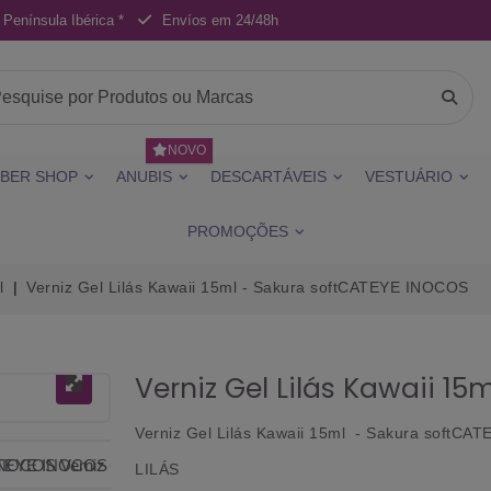
 Península Ibérica *
Envíos em 24/48h
NOVO
BER SHOP
ANUBIS
DESCARTÁVEIS
VESTUÁRIO
PROMOÇÕES
l
Verniz Gel Lilás Kawaii 15ml - Sakura softCATEYE INOCOS
Verniz Gel Lilás Kawaii 1
Verniz Gel Lilás Kawaii 15ml - Sakura softC
LILÁS