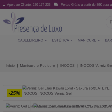
Apoio ao Cliente: 220 174 236
Portes Grátis a partir de 39€ para a
CABELEIREIRO
ESTÉTICA
MANICURE
BAR
Início
Manicure e Pedicure
INOCOS
INOCOS Verniz Ge
-25%