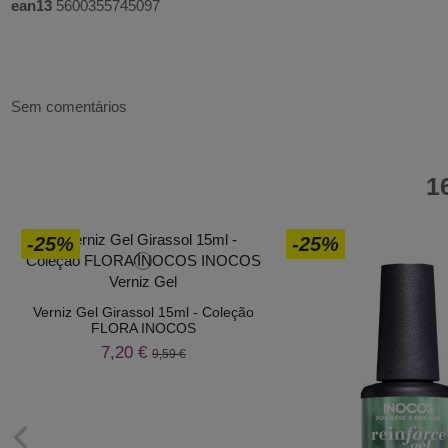
ean13
5600355745097
Sem comentários
1
-25%
-25%
Verniz Gel Girassol 15ml - Coleção
FLORA INOCOS
7,20 €
9,59 €