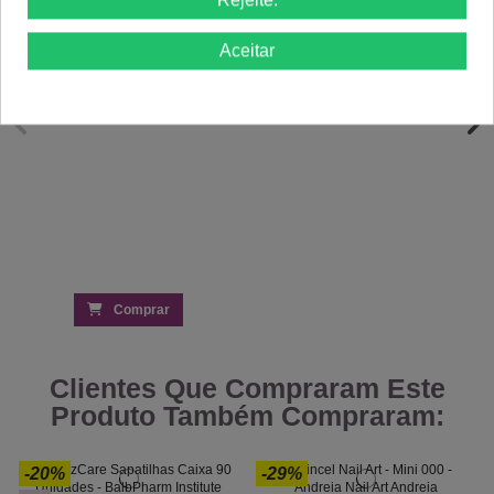
51,84 €
Cintilante 15ml Inocos
57,60 €
Aceitar
Comprar
Clientes Que Compraram Este
Produto Também Compraram:
-20%
-29%