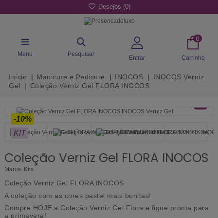
Desejos (
0
)
0
Menu
Pesquisar
Entrar
Carrinho
Início
Manicure e Pedicure
INOCOS
INOCOS Verniz
Gel
Coleção Verniz Gel FLORA INOCOS
-10%
KIT
Coleção Verniz Gel FLORA INOCOS
Marca:
Kits
Coleção Verniz Gel FLORA INOCOS
A coleção com as cores pastel mais bonitas!
Compre HOJE a Coleção Verniz Gel Flora e fique pronta para
a primavera!