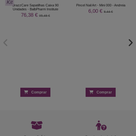
Kit
BrazzCare Sapatilhas Caixa 90
Pincel Nail Art - Mini 000 - Andreia
Unidades - BalbPharm Institute
6,00 €
8,44 €
76,38 €
95,48 €
Comprar
Comprar