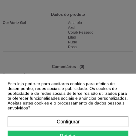
Dados do produto
Cor Veniz Gel
Amarelo
Azul
Coral/ Pêssego
Lílas
Nude
Rosa
Comentários
(0)
Sem comentários
Esta loja pede-te para aceitares cookies para efeitos de
desempenho, redes sociais e publicidade. Os cookies de
publicidade e de redes sociais de terceiros são utilizados para
16 Outros Produtos Na Mesma
te oferecer funcionalidades sociais e anúncios personalizados.
Categoria:
Aceitas estes cookies e o processamento de dados pessoais
envolvidos?
-10%
Configurar
Kit
Coleção de Verniz Gel - Era Uma Vez...
INOCOS
Rejeite.
Fiber Base Gel - Branco Leitoso