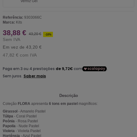
Referência:
9303066C
Marca:
Kits
38,88 €
43,20 €
-10%
Sem IVA
Em vez de 43,20 €
47,82 €
com IVA
Descrição
Coleção
FLORA
apresenta
6 tons em pastel
magníficos:
Girassol
- Amarelo Pastel
Túlipa
- Coral Pastel
Peónia
- Rosa Pastel
Papoila
- Nude Pastel
Violeta
- Violeta Pastel
Hortênsia
- Azul Pastel