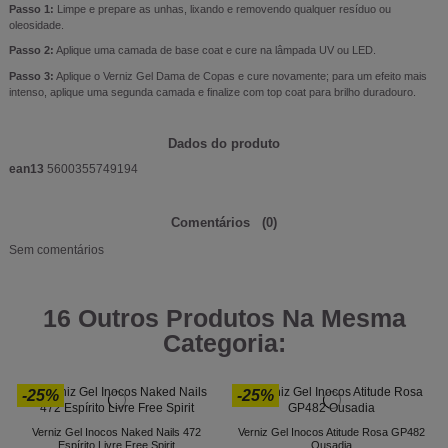
Passo 1:
Limpe e prepare as unhas, lixando e removendo qualquer resíduo ou
oleosidade.
Passo 2:
Aplique uma camada de base coat e cure na lâmpada UV ou LED.
Passo 3:
Aplique o Verniz Gel Dama de Copas e cure novamente; para um efeito mais
intenso, aplique uma segunda camada e finalize com top coat para brilho duradouro.
Dados do produto
ean13
5600355749194
Comentários
(0)
Sem comentários
16 Outros Produtos Na Mesma
Categoria:
-25%
-25%
Verniz Gel Inocos Naked Nails 472
Verniz Gel Inocos Atitude Rosa GP482
Espírito Livre Free Spirit
Ousadia