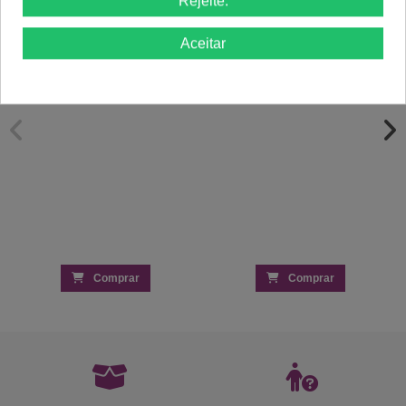
Rejeite.
Verniz Like Gel 104 Branco Leitoso -
Ametista 15 ml - Verniz Gel Magnético
Aceitar
Inocos
INOCOS
2,17 €
7,57 €
3,09 €
10,09 €
Comprar
Comprar