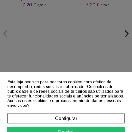
7,20 €
7,20 €
9,59 €
9,59 €
Esta loja pede-te para aceitares cookies para efeitos de
Comprar
Comprar
desempenho, redes sociais e publicidade. Os cookies de
publicidade e de redes sociais de terceiros são utilizados para
te oferecer funcionalidades sociais e anúncios personalizados.
Aceitas estes cookies e o processamento de dados pessoais
Clientes Que Compraram Este
envolvidos?
Produto Também Compraram:
Configurar
-30%
-25%