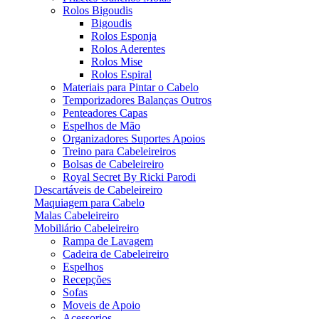
Rolos Bigoudis
Bigoudis
Rolos Esponja
Rolos Aderentes
Rolos Mise
Rolos Espiral
Materiais para Pintar o Cabelo
Temporizadores Balanças Outros
Penteadores Capas
Espelhos de Mão
Organizadores Suportes Apoios
Treino para Cabeleireiros
Bolsas de Cabeleireiro
Royal Secret By Ricki Parodi
Descartáveis de Cabeleireiro
Maquiagem para Cabelo
Malas Cabeleireiro
Mobiliário Cabeleireiro
Rampa de Lavagem
Cadeira de Cabeleireiro
Espelhos
Recepções
Sofas
Moveis de Apoio
Acessorios