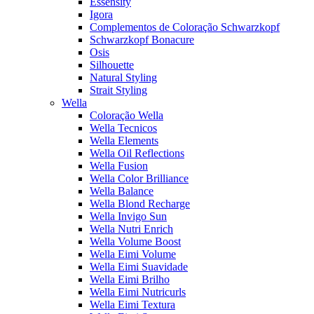
Essensity
Igora
Complementos de Coloração Schwarzkopf
Schwarzkopf Bonacure
Osis
Silhouette
Natural Styling
Strait Styling
Wella
Coloração Wella
Wella Tecnicos
Wella Elements
Wella Oil Reflections
Wella Fusion
Wella Color Brilliance
Wella Balance
Wella Blond Recharge
Wella Invigo Sun
Wella Nutri Enrich
Wella Volume Boost
Wella Eimi Volume
Wella Eimi Suavidade
Wella Eimi Brilho
Wella Eimi Nutricurls
Wella Eimi Textura