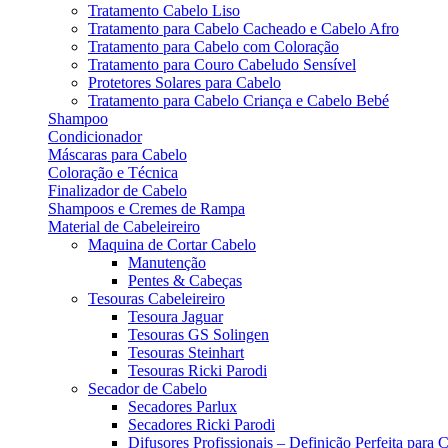
Tratamento Cabelo Liso
Tratamento para Cabelo Cacheado e Cabelo Afro
Tratamento para Cabelo com Coloração
Tratamento para Couro Cabeludo Sensível
Protetores Solares para Cabelo
Tratamento para Cabelo Criança e Cabelo Bebé
Shampoo
Condicionador
Máscaras para Cabelo
Coloração e Técnica
Finalizador de Cabelo
Shampoos e Cremes de Rampa
Material de Cabeleireiro
Maquina de Cortar Cabelo
Manutenção
Pentes & Cabeças
Tesouras Cabeleireiro
Tesoura Jaguar
Tesouras GS Solingen
Tesouras Steinhart
Tesouras Ricki Parodi
Secador de Cabelo
Secadores Parlux
Secadores Ricki Parodi
Difusores Profissionais – Definição Perfeita para