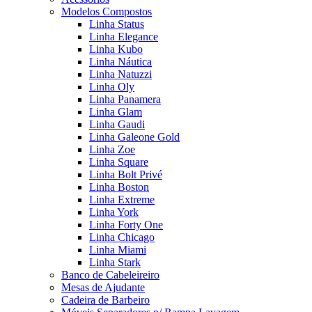
Modelos Compostos
Linha Status
Linha Elegance
Linha Kubo
Linha Náutica
Linha Natuzzi
Linha Oly
Linha Panamera
Linha Glam
Linha Gaudi
Linha Galeone Gold
Linha Zoe
Linha Square
Linha Bolt Privé
Linha Boston
Linha Extreme
Linha York
Linha Forty One
Linha Chicago
Linha Miami
Linha Stark
Banco de Cabeleireiro
Mesas de Ajudante
Cadeira de Barbeiro