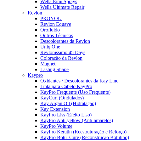
Wella Eimi Sprays
Wella Ultimate Repair
Revlon
PROYOU
Revlon Equave
Orofluido
Outros Técnicos
Descolorantes da Revlon
Uniq One
Revlonissimo 45 Days
Coloração da Revlon
Magnet
Lasting Shape
Kaypro
Oxidantes / Descolorantes da Kay Line
Tinta para Cabelo KayPro
KayPro Frequente (Uso Frequente)
KayCurl (Ondulados)
Kay Argan Oil (Hidratação)
Kay Extension
KayPro Liss (Efeito Liso)
KayPro Anti-yellow (Anti-amarelos)
KayPro Volume
KayPro Keratin (Reestruturação e Reforço)
KayPro Botu_Cure (Reconstrução Botulino)