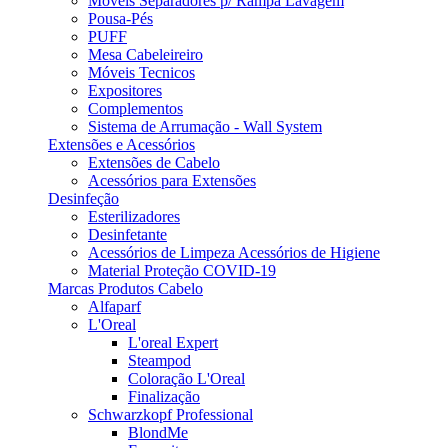
Móveis Separadores p/ Rampa Lavagem
Pousa-Pés
PUFF
Mesa Cabeleireiro
Móveis Tecnicos
Expositores
Complementos
Sistema de Arrumação - Wall System
Extensões e Acessórios
Extensões de Cabelo
Acessórios para Extensões
Desinfeção
Esterilizadores
Desinfetante
Acessórios de Limpeza Acessórios de Higiene
Material Proteção COVID-19
Marcas Produtos Cabelo
Alfaparf
L'Oreal
L'oreal Expert
Steampod
Coloração L'Oreal
Finalização
Schwarzkopf Professional
BlondMe