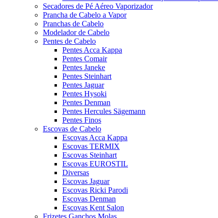
Secadores de Pé Aéreo Vaporizador
Prancha de Cabelo a Vapor
Pranchas de Cabelo
Modelador de Cabelo
Pentes de Cabelo
Pentes Acca Kappa
Pentes Comair
Pentes Janeke
Pentes Steinhart
Pentes Jaguar
Pentes Hysoki
Pentes Denman
Pentes Hercules Sägemann
Pentes Finos
Escovas de Cabelo
Escovas Acca Kappa
Escovas TERMIX
Escovas Steinhart
Escovas EUROSTIL
Diversas
Escovas Jaguar
Escovas Ricki Parodi
Escovas Denman
Escovas Kent Salon
Frizetes Ganchos Molas