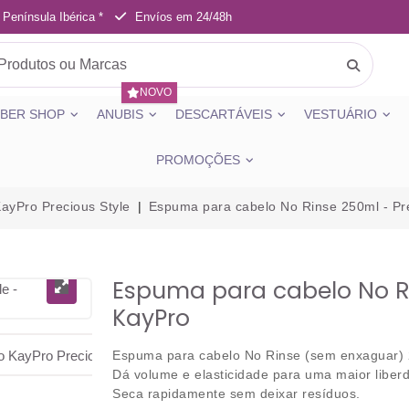
 Península Ibérica *
Envíos em 24/48h
NOVO
BER SHOP
ANUBIS
DESCARTÁVEIS
VESTUÁRIO
PROMOÇÕES
ayPro Precious Style
Espuma para cabelo No Rinse 250ml - Pre
Espuma para cabelo No Ri
KayPro
Espuma para cabelo No Rinse (sem enxaguar) 2
Dá volume e elasticidade para uma maior liberd
Seca rapidamente sem deixar resíduos.