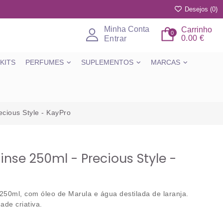
Desejos (
0
)
Minha Conta
Carrinho
0
0.00 €
Entrar
KITS
PERFUMES
SUPLEMENTOS
MARCAS
cious Style - KayPro
nse 250ml - Precious Style -
50ml, com óleo de Marula e água destilada de laranja.
ade criativa.