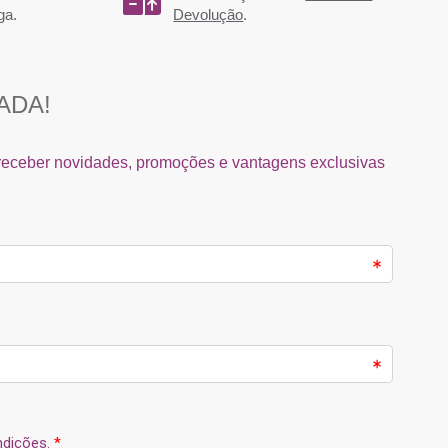
ga.
Devolução
.