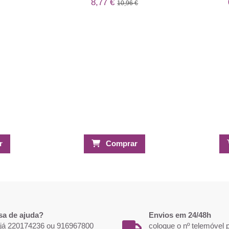
8,77 €
10,96 €
r
Comprar
sa de ajuda?
Envios em 24/48h
 já 220174236 ou 916967800
coloque o nº telemóvel