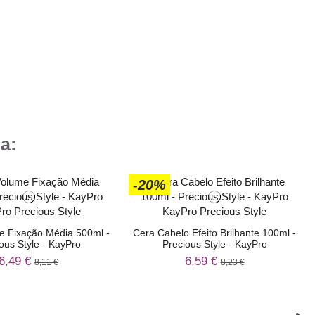
a:
-20%
e Fixação Média 500ml -
Cera Cabelo Efeito Brilhante 100ml -
ous Style - KayPro
Precious Style - KayPro
6,49 €
6,59 €
8,11 €
8,23 €