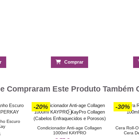
r
Comprar
ue Compraram Este Produto Também
-20%
-30%
nho Escuro
Kay
Condicionador Anti-age Collagen
Cera Roll-O
1000ml KAYPRO
Cera De
€