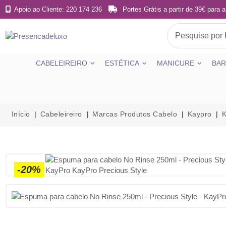
Apoio ao Cliente: 220 174 236
Portes Grátis a partir de 39€ para a
CABELEIREIRO
ESTÉTICA
MANICURE
BAR
Início
Cabeleireiro
Marcas Produtos Cabelo
Kaypro
K
-20%