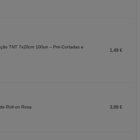
lação TNT 7x20cm 100un – Pré-Cortadas e
1,49 €
s
 de Roll-on Rosa
3,99 €