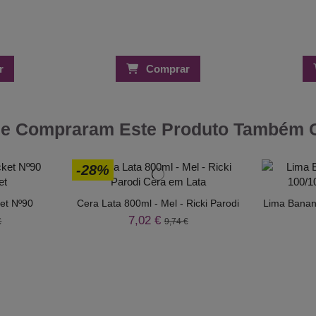
r
Comprar
ue Compraram Este Produto Também
-28%
et Nº90
Cera Lata 800ml - Mel - Ricki Parodi
Lima Banan
7,02 €
€
9,74 €