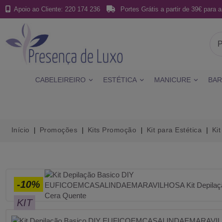
Apoio ao Cliente: 220 174 236
Portes Grátis a partir de 39€ para a
CABELEIREIRO
ESTÉTICA
MANICURE
BAR
Início
Promoções
Kits Promoção
Kit para Estética
Ki
-10%
KIT