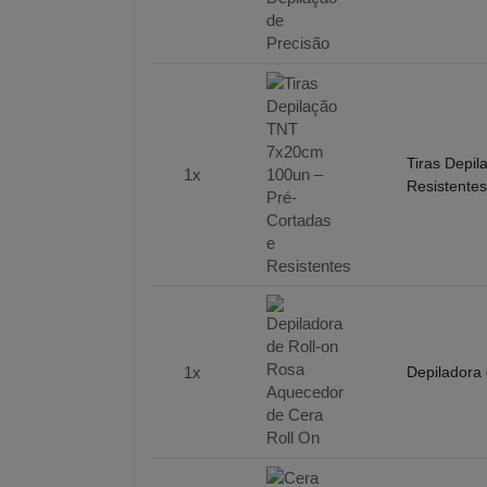
Tiras Depi
1x
Resistente
1x
Depiladora