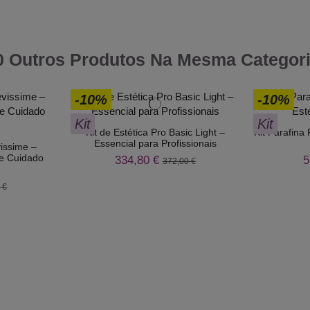
0 Outros Produtos Na Mesma Categori
-10%
-10%
Kit
Kit
Kit de Estética Pro Basic Light –
Kit Parafina 
Essencial para Profissionais
issime –
 e Cuidado
334,80 €
5
372,00 €
 €