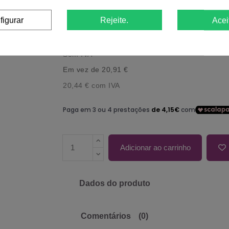
figurar
Rejeite.
Acei
Referência:
19200022
16,62 €
18,46 €
-10%
Sem IVA
Em vez de 20,91 €
20,44 €
com IVA
Adicionar ao carrinho
Dados do produto
Comentários
(0)