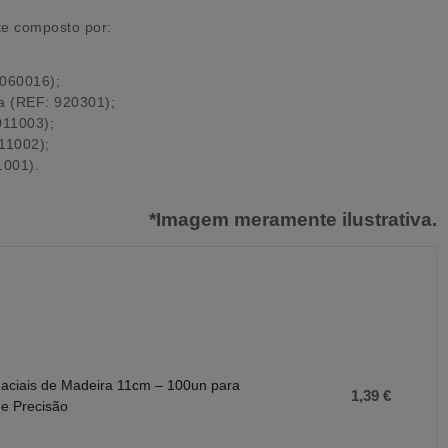
te composto por:
0060016);
ia (REF: 920301);
011003);
011002);
1001).
*Imagem meramente ilustrativa.
Faciais de Madeira 11cm – 100un para
1,39 €
de Precisão