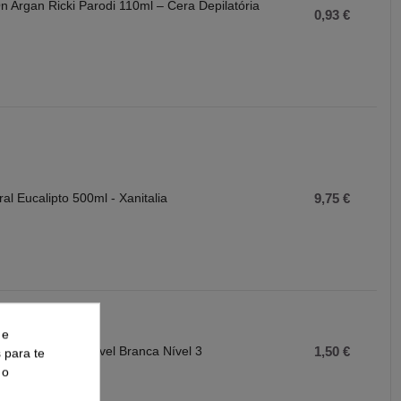
n Argan Ricki Parodi 110ml – Cera Depilatória
0,93 €
al Eucalipto 500ml - Xanitalia
9,75 €
 e
tificada Reutilizável Branca Nível 3
1,50 €
s para te
 o