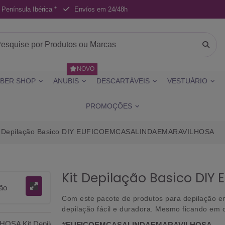
 Península Ibérica *
Envíos em 24/48h
NOVO
BER SHOP
ANUBIS
DESCARTÁVEIS
VESTUÁRIO
PROMOÇÕES
t Depilação Basico DIY EUFICOEMCASALINDAEMARAVILHOSA
Kit Depilação Basico DI
Com este pacote de produtos para depilação em
depilação fácil e duradora. Mesmo ficando em c
#EUFICOEMCASALINDAEMARAVILHOSA