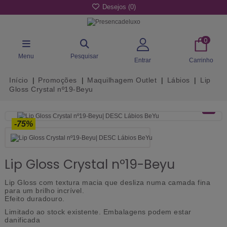
Desejos (
0
)
0
Menu
Pesquisar
Entrar
Carrinho
Início
Promoções
Maquilhagem Outlet
Lábios
Lip
Gloss Crystal nº19-Beyu
-75%
Lip Gloss Crystal nº19-Beyu
Lip Gloss com textura macia que desliza numa camada fina
para um brilho incrível.
Efeito duradouro.
Limitado ao stock existente.
Embalagens podem estar
danificada