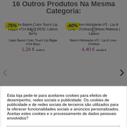
16 Outros Produtos Na Mesma
Categoria:
-75%
-60%
Lápis Batom Color Touch Lip Biggie
Batom Hidratante nº2 - Lip & Love -
nº14-Beyu
D'orleac
1,24 €
4,40 €
4,95 €
10,98 €
Esta loja pede-te para aceitares cookies para efeitos de
desempenho, redes sociais e publicidade. Os cookies de
publicidade e de redes sociais de terceiros são utilizados para
te oferecer funcionalidades sociais e anúncios personalizados.
Aceitas estes cookies e o processamento de dados pessoais
envolvidos?
Comprar
Comprar