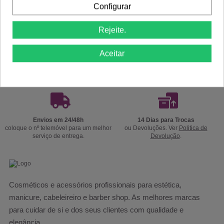
Configurar
Rejeite.
Aceitar
Portes Grátis
Precisa de ajuda?
a partir de 39€ apenas para Península
Ligue já 220174236 ou 916967800
Ibérica exceto Ilhas *
das 9h às 18h.
Envios em 24/48h
14 Dias para Trocas
coloque o nº telemóvel para um melhor
ou Devoluções. Ver
Politica de
serviço de entrega.
Devolução
.
Cosméticos e acessórios profissionais para estética,
manicure, cabeleireiro e barber shop. As melhores marcas
para cuidar de si e dos seus clientes com qualidade e
elegância.