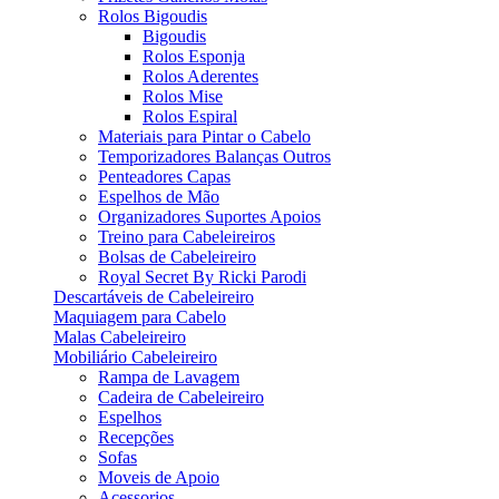
Rolos Bigoudis
Bigoudis
Rolos Esponja
Rolos Aderentes
Rolos Mise
Rolos Espiral
Materiais para Pintar o Cabelo
Temporizadores Balanças Outros
Penteadores Capas
Espelhos de Mão
Organizadores Suportes Apoios
Treino para Cabeleireiros
Bolsas de Cabeleireiro
Royal Secret By Ricki Parodi
Descartáveis de Cabeleireiro
Maquiagem para Cabelo
Malas Cabeleireiro
Mobiliário Cabeleireiro
Rampa de Lavagem
Cadeira de Cabeleireiro
Espelhos
Recepções
Sofas
Moveis de Apoio
Acessorios