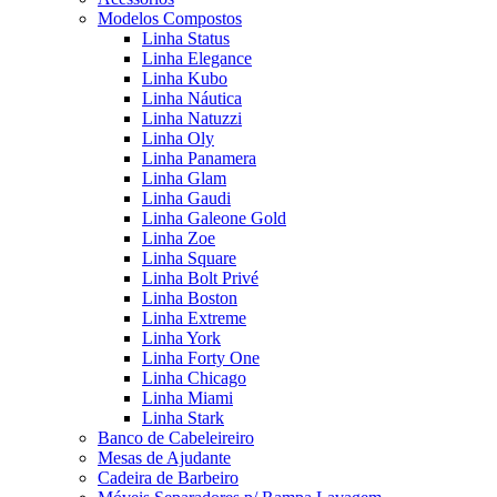
Modelos Compostos
Linha Status
Linha Elegance
Linha Kubo
Linha Náutica
Linha Natuzzi
Linha Oly
Linha Panamera
Linha Glam
Linha Gaudi
Linha Galeone Gold
Linha Zoe
Linha Square
Linha Bolt Privé
Linha Boston
Linha Extreme
Linha York
Linha Forty One
Linha Chicago
Linha Miami
Linha Stark
Banco de Cabeleireiro
Mesas de Ajudante
Cadeira de Barbeiro