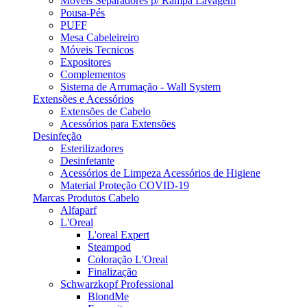
Móveis Separadores p/ Rampa Lavagem
Pousa-Pés
PUFF
Mesa Cabeleireiro
Móveis Tecnicos
Expositores
Complementos
Sistema de Arrumação - Wall System
Extensões e Acessórios
Extensões de Cabelo
Acessórios para Extensões
Desinfeção
Esterilizadores
Desinfetante
Acessórios de Limpeza Acessórios de Higiene
Material Proteção COVID-19
Marcas Produtos Cabelo
Alfaparf
L'Oreal
L'oreal Expert
Steampod
Coloração L'Oreal
Finalização
Schwarzkopf Professional
BlondMe