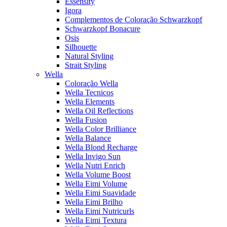
Essensity
Igora
Complementos de Coloração Schwarzkopf
Schwarzkopf Bonacure
Osis
Silhouette
Natural Styling
Strait Styling
Wella
Coloração Wella
Wella Tecnicos
Wella Elements
Wella Oil Reflections
Wella Fusion
Wella Color Brilliance
Wella Balance
Wella Blond Recharge
Wella Invigo Sun
Wella Nutri Enrich
Wella Volume Boost
Wella Eimi Volume
Wella Eimi Suavidade
Wella Eimi Brilho
Wella Eimi Nutricurls
Wella Eimi Textura