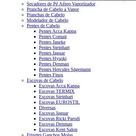
Secadores de Pé Aéreo Vaporizador
Prancha de Cabelo a Vapor
Pranchas de Cabelo
Modelador de Cabelo
Pentes de Cabelo
Pentes Acca Kappa
Pentes Comair
Pentes Janeke
Pentes Steinhart
Pentes Jaguar
Pentes Hysoki
Pentes Denman
Pentes Hercules Sägemann
Pentes Finos
Escovas de Cabelo
Escovas Acca Kappa
Escovas TERMIX
Escovas Steinhart
Escovas EUROSTIL
Diversas
Escovas Jaguar
Escovas Ricki Parodi
Escovas Denman
Escovas Kent Salon
Frizetes Ganchos Molas