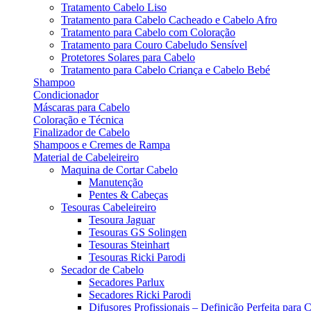
Tratamento Cabelo Liso
Tratamento para Cabelo Cacheado e Cabelo Afro
Tratamento para Cabelo com Coloração
Tratamento para Couro Cabeludo Sensível
Protetores Solares para Cabelo
Tratamento para Cabelo Criança e Cabelo Bebé
Shampoo
Condicionador
Máscaras para Cabelo
Coloração e Técnica
Finalizador de Cabelo
Shampoos e Cremes de Rampa
Material de Cabeleireiro
Maquina de Cortar Cabelo
Manutenção
Pentes & Cabeças
Tesouras Cabeleireiro
Tesoura Jaguar
Tesouras GS Solingen
Tesouras Steinhart
Tesouras Ricki Parodi
Secador de Cabelo
Secadores Parlux
Secadores Ricki Parodi
Difusores Profissionais – Definição Perfeita para