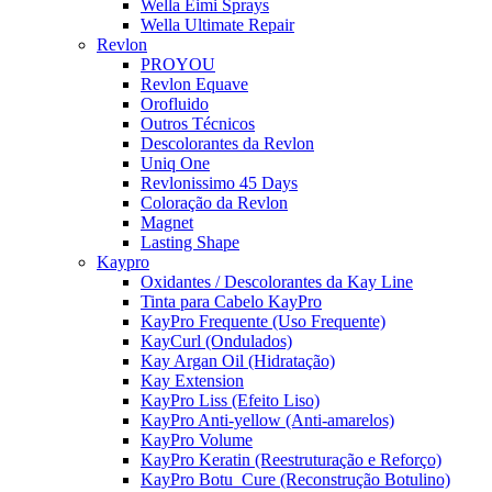
Wella Eimi Sprays
Wella Ultimate Repair
Revlon
PROYOU
Revlon Equave
Orofluido
Outros Técnicos
Descolorantes da Revlon
Uniq One
Revlonissimo 45 Days
Coloração da Revlon
Magnet
Lasting Shape
Kaypro
Oxidantes / Descolorantes da Kay Line
Tinta para Cabelo KayPro
KayPro Frequente (Uso Frequente)
KayCurl (Ondulados)
Kay Argan Oil (Hidratação)
Kay Extension
KayPro Liss (Efeito Liso)
KayPro Anti-yellow (Anti-amarelos)
KayPro Volume
KayPro Keratin (Reestruturação e Reforço)
KayPro Botu_Cure (Reconstrução Botulino)