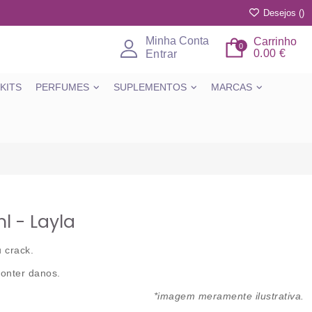
Desejos (
)
Minha Conta
Carrinho
0
0.00 €
Entrar
KITS
PERFUMES
SUPLEMENTOS
MARCAS
ml - Layla
u crack.
conter danos.
*imagem meramente ilustrativa.