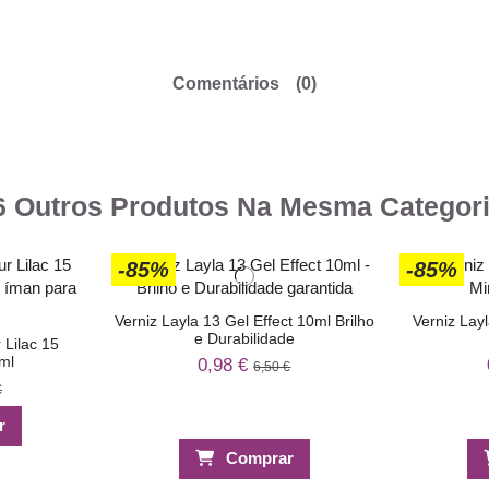
Comentários
(0)
6 Outros Produtos Na Mesma Categori
-85%
-85%
Verniz Layla 13 Gel Effect 10ml Brilho
Verniz Lay
e Durabilidade
 Lilac 15
ml
0,98 €
6,50 €
€
r
Comprar