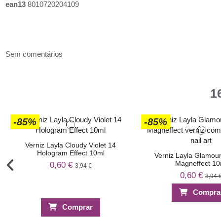
ean13
8010720204109
Sem comentários
1
-85%
-85%
Verniz Layla Cloudy Violet 14
Hologram Effect 10ml
Verniz Layla Glamour
Magneffect 10
0,60 €
3,94 €
0,60 €
3,94 
Compra
Comprar