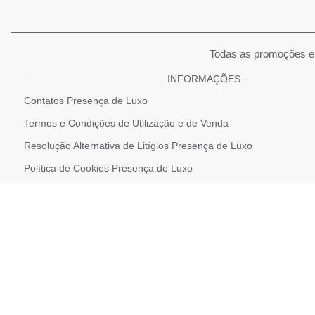
Todas as promoções e 
INFORMAÇÕES
Contatos Presença de Luxo
Termos e Condições de Utilização e de Venda
Resolução Alternativa de Litígios Presença de Luxo
Política de Cookies Presença de Luxo
Declaração de Proteção de Dados Pessoais
Politica de privacidade e tratamento de dados pessoais
Livro de Reclamações Online
Política de Devolução e Reembolso
Parcerias Presença de Luxo
* Condições de Envios e Recolhas