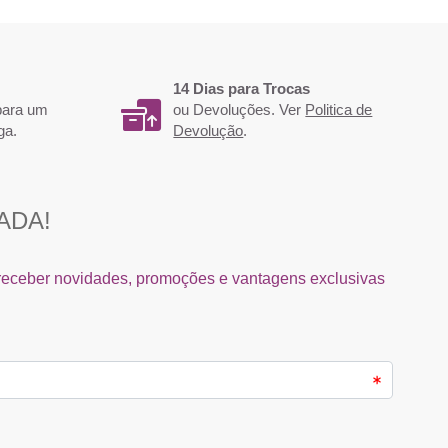
14 Dias para Trocas
 para um
ou Devoluções. Ver
Politica de
ga.
Devolução
.
de Cutículas 10.5ml - LAB
Rolo Depil. Liso n/tecido 80gr/m2
reia Professional
RickiParodi
2,18 €
6,14 €
3,07 €
Comprar
Comprar