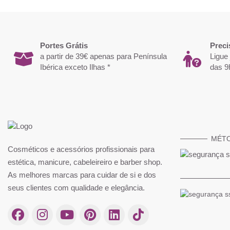
-29%
-29%
Portes Grátis
Preci
a partir de 39€ apenas para Península
Ligue
Ibérica exceto Ilhas *
das 9
MÉT
Cosméticos e acessórios profissionais para
Andreia Hybrid Gel SHINE
Escova Térmica RickiPa
estética, manicure, cabeleireiro e barber shop.
43 mm em Cerâmica e 
3,51 €
As melhores marcas para cuidar de si e dos
4,93 €
5,19 €
7,30 
seus clientes com qualidade e elegância.
Comprar
Compra