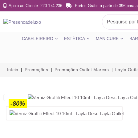
Apoio ao Cliente: 220 174 236
Portes Grátis a partir de 39€ para a
CABELEIREIRO
ESTÉTICA
MANICURE
BAR
Início
Promoções
Promoções Outlet Marcas
Layla Outl
-80%