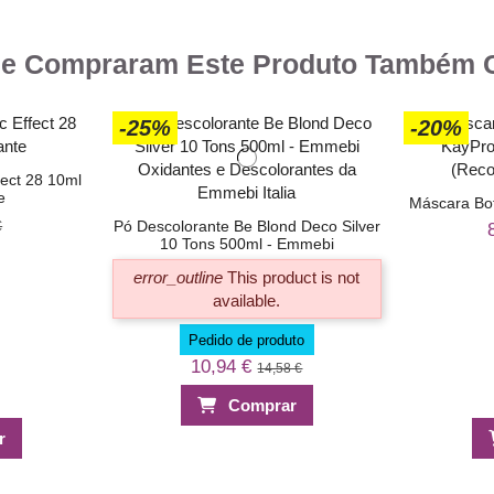
-85%
-85%
-85%
-85%
ue Compraram Este Produto Também
-25%
-20%
fect 28 10ml
e
Máscara Bo
Pó Descolorante Be Blond Deco Silver
€
10 Tons 500ml - Emmebi
error_outline
This product is not
available.
Pedido de produto
10,94 €
14,58 €
fect 59 10ml
 10ml - Layla
Verniz Softouch Effect 06 10ml - Layla
Nail Art Layla 06 Velvet Effect - veludo
Nail Art Layl
Verniz Layl
te
Cosmetics
0,68 €
€
4,50 €
Comprar
0,75 €
€
5,00 €
r
Comprar
r
r
Comprar