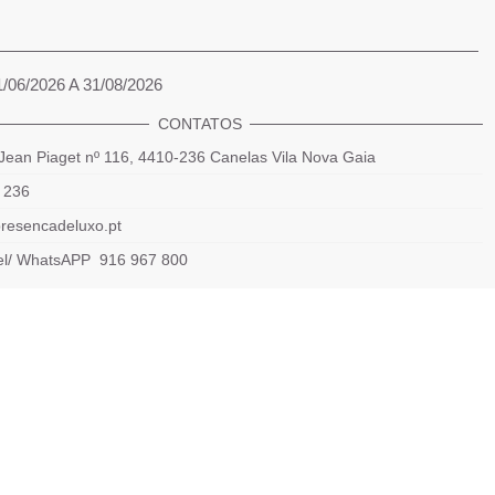
1/06/2026 A 31/08/2026
CONTATOS
Jean Piaget nº 116, 4410-236 Canelas Vila Nova Gaia
 236
resencadeluxo.pt
el/ WhatsAPP 916 967 800
das rede fixa e móvel nacional)
Powered by 2026
Presença de luxo