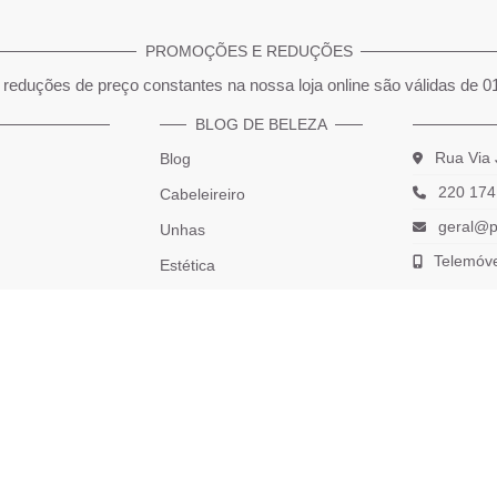
PROMOÇÕES E REDUÇÕES
reduções de preço constantes na nossa loja online são válidas de 0
BLOG DE BELEZA
Rua Via 
Blog
220 174
Cabeleireiro
geral@p
Unhas
Telemóv
Estética
*(Chama
Maquilhagem