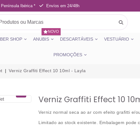
 Península Ibérica *
Envíos em 24/48h
NOVO
BER SHOP
ANUBIS
DESCARTÁVEIS
VESTUÁRIO
PROMOÇÕES
et
Verniz Graffiti Effect 10 10ml - Layla
Verniz Graffiti Effect 10 10
Verniz normal seca ao ar com efeito grafitti e/o
Limitado ao stock existente. Embalagem pode 