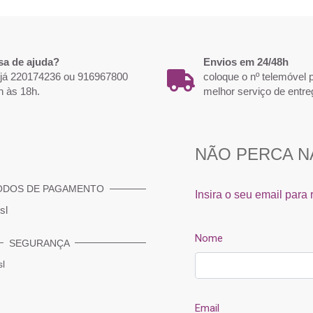
-29%
-29%
sa de ajuda?
Envios em 24/48h
 já 220174236 ou 916967800
coloque o nº telemóvel
h às 18h.
melhor serviço de entre
ODOS DE PAGAMENTO
rodi Thermal
Base Coat - Fast e Easy Andreia
Esfoliante 
Tourmalina
And
4,90 €
6,90 €
SEGURANÇA
€
Comprar
r