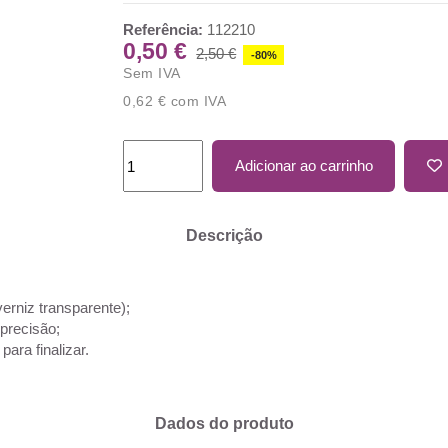
Referência:
112210
0,50 €
2,50 €
-80%
Sem IVA
0,62 €
com IVA
Adicionar ao carrinho
Descrição
erniz transparente);
precisão;
ara finalizar.
Dados do produto