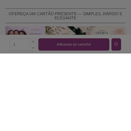
OFEREÇA UM CARTÃO PRESENTE — SIMPLES, RÁPIDO E
ELEGANTE
Adicionar ao carrinho
COMPRAR CARTÃO PRESENTE
PROMOÇÕES E REDUÇÕES
Todas as promoções e reduções de preço constantes na
nossa loja online são válidas de 01/06/2026 A 31/08/2026
INFORMAÇÕES
BLOG DE BELEZA