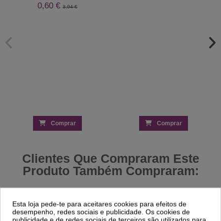
0,60 €
3,94 €
Comprar
Comprar
Clientes Que Compraram Este
Produto Também Compraram:
-30%
-85%
Esta loja pede-te para aceitares cookies para efeitos de
desempenho, redes sociais e publicidade. Os cookies de
Verniz Layla Ceramic Effect 84 10ml
Verniz Layla 05 Softouch Effect 10ml
publicidade e de redes sociais de terceiros são utilizados para
Amarelo
Secagem Rápida