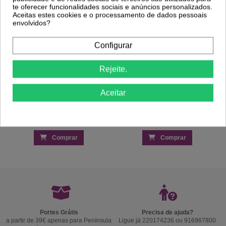
te oferecer funcionalidades sociais e anúncios personalizados.
0,82 €
0,75 €
1,16 €
5,00 €
Aceitas estes cookies e o processamento de dados pessoais
envolvidos?
Configurar
Rejeite.
Aceitar
Comprar
Comprar
Portes Grátis
Precisa de ajuda?
a partir de 39€ apenas para Península
Ligue já 220174236 ou 916967800