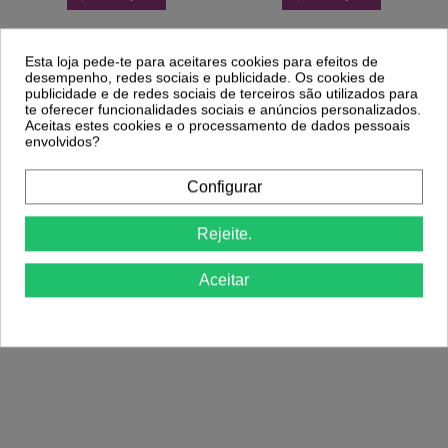
Clientes Que Compraram Este
Esta loja pede-te para aceitares cookies para efeitos de
desempenho, redes sociais e publicidade. Os cookies de
Produto Também Compraram:
publicidade e de redes sociais de terceiros são utilizados para
te oferecer funcionalidades sociais e anúncios personalizados.
Aceitas estes cookies e o processamento de dados pessoais
envolvidos?
-41,06%
-29%
Andreia Verniz Pocket Nº34
Configurar
1,35 €
The Gel Polish Andreia - Fresh Summer
1,89 €
Collection - FS2 - Edição Limitada
4,25 €
7,21 €
Rejeite.
01
d.
14
:
13
:
28
Aceitar